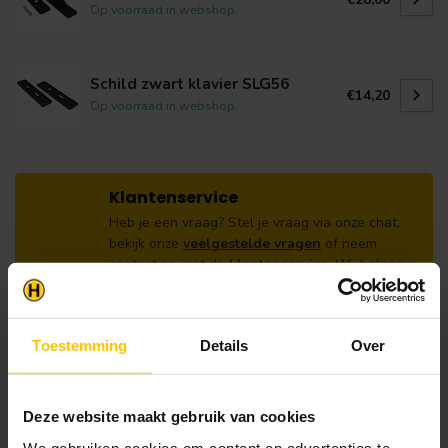
Op voorraad in webshop
Schild zwart klavier SLG56
€14,20
Op voorraad in webshop
Klantenservice
Heb je een vraag? Stel je vraag via onze chat,
bekijk onze
veelgestelde vragen
of neem
contact op met de
klantenservice
. Wij helpen u
graag verder met het samenstellen van uw
bestelling.
Afhalen en zeker weten dan uw
Toestemming
Details
Over
producten aanwezig zijn?:
1.
Voeg alle gewenste producten toe in de
winkelwagen.
Deze website maakt gebruik van cookies
2.
Ga naar de “Mijn Winkelwagen” pagina.
We gebruiken cookies om content en advertenties te