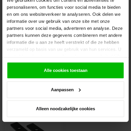
personaliseren, om functies voor social media te bieden
3.
Rond de bestelling af waarbij je kiest voor
en om ons websiteverkeer te analyseren. Ook delen we
afhalen in de winkel. Vermeld in het
opmerkingen veld de gewenste afhaaldatum.
informatie over uw gebruik van onze site met onze
partners voor social media, adverteren en analyse. Deze
Let op!
partners kunnen deze gegevens combineren met andere
Je krijgt van ons bericht wanneer jouw
informatie die u aan ze heeft verstrekt of die ze hebben
bestelling gereed staat om af te halen. Wij
verzameld op basis van uw gebruik van hun services. U
leggen bestellingen klaar en bestellen
eventueel artikelen die niet voorradig zijn bij
gaat akkoord met onze cookies als u onze website blijft
onze leverancier. Dit doen wij alleen wanneer
gebruiken.
uw bestelling vooraf per iDeal voldaan is.
Alle cookies toestaan
Aanpassen
Recent bekeken
Alleen noodzakelijke cookies