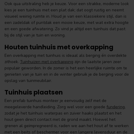
Ook qua uitstraling heb je keuze. Voor een strakke, moderne look
kies je een tuinhuis met een plat dak; dat oogt rustig en neemt
visueel weinig ruimte in. Houd je van een klassiekere stijl, dan is
een zadeldak of puntdak een mooie keuze, met wat extra hoogte
en een goede afwatering. Zo vind je altijd een tuinhuis dat past
bij de stijl van je tuin en woning.
Houten tuinhuis met overkapping
Een overkapping met tuinhuis is ideaal als berging én overdekte
zithoek.
Tuinhuizen met overkapping
zijn de laatste jaren zeer
populair geworden. In de zomer is het een heerlijke ruimte om te
genieten van je tuin en in de winter gebruik je de berging voor de
opslag van tuinmeubilair.
Tuinhuis plaatsen
Een prefab tuinhuis monteer je eenvoudig zelf met de
meegeleverde handleiding. Zorg wel voor een goede
fundering
,
zodat je het tuinhuis waterpas en zuiver haaks plaatst en het
hout geen direct contact met de grond maakt. Hoewel het
grenen al geïmpregneerd is, raden we aan het hout af te werken
met een beits of beschermer voor een langere levensduur en de