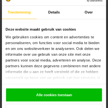
Blokhut Halvar | Tuinhuis
met Prieeldak 3x3
Toestemming
Details
Over
Blokhut Halvar 3x3 meter is een mooi
simpel tuinhuis met puntdak. Met ...
€1.869,00
Deze website maakt gebruik van cookies
Op voorraad in webshop
We gebruiken cookies om content en advertenties te
Op aanvraag
personaliseren, om functies voor social media te bieden
Bekijken
en om ons websiteverkeer te analyseren. Ook delen we
informatie over uw gebruik van onze site met onze
partners voor social media, adverteren en analyse. Deze
partners kunnen deze gegevens combineren met andere
TUINDECO
Blokhut Lars | Tuinhuis met
informatie die u aan ze heeft verstrekt of die ze hebben
Zijluifel
verzameld op basis van uw gebruik van hun services. U
Blokhut Lars heeft een houtdikte van
gaat akkoord met onze cookies als u onze website blijft
28mm onbehandeld vurenhout. Uniek...
gebruiken.
Alle cookies toestaan
€1.899,00
Op voorraad in webshop