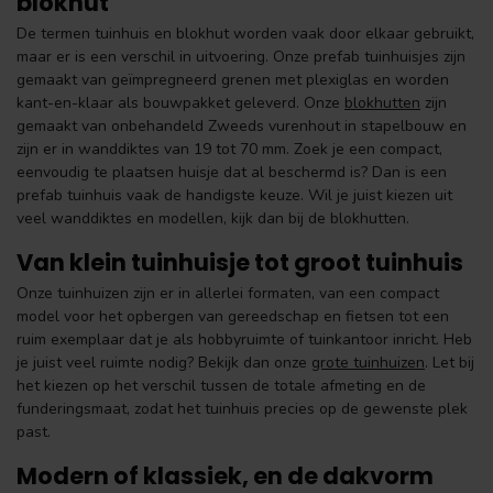
blokhut
De termen tuinhuis en blokhut worden vaak door elkaar gebruikt,
maar er is een verschil in uitvoering. Onze prefab tuinhuisjes zijn
gemaakt van geïmpregneerd grenen met plexiglas en worden
kant-en-klaar als bouwpakket geleverd. Onze
blokhutten
zijn
gemaakt van onbehandeld Zweeds vurenhout in stapelbouw en
zijn er in wanddiktes van 19 tot 70 mm. Zoek je een compact,
eenvoudig te plaatsen huisje dat al beschermd is? Dan is een
prefab tuinhuis vaak de handigste keuze. Wil je juist kiezen uit
veel wanddiktes en modellen, kijk dan bij de blokhutten.
Van klein tuinhuisje tot groot tuinhuis
Onze tuinhuizen zijn er in allerlei formaten, van een compact
model voor het opbergen van gereedschap en fietsen tot een
ruim exemplaar dat je als hobbyruimte of tuinkantoor inricht. Heb
je juist veel ruimte nodig? Bekijk dan onze
grote tuinhuizen
. Let bij
het kiezen op het verschil tussen de totale afmeting en de
funderingsmaat, zodat het tuinhuis precies op de gewenste plek
past.
Modern of klassiek, en de dakvorm