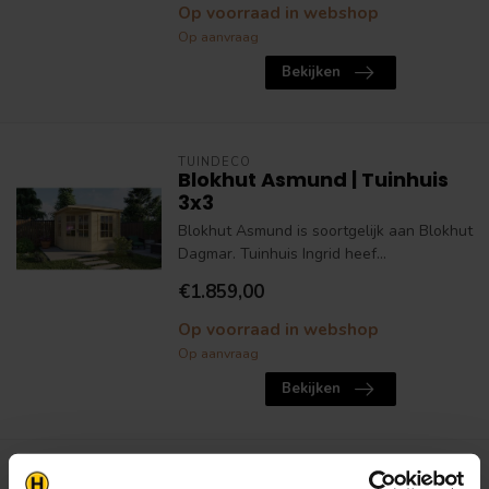
Op voorraad in webshop
Op aanvraag
Bekijken
TUINDECO
Blokhut Asmund | Tuinhuis
3x3
Blokhut Asmund is soortgelijk aan Blokhut
Dagmar. Tuinhuis Ingrid heef...
€1.859,00
Op voorraad in webshop
Op aanvraag
Bekijken
TUINDECO