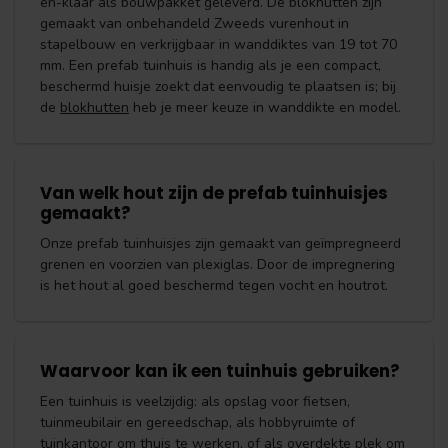
en-klaar als bouwpakket geleverd. De blokhutten zijn
gemaakt van onbehandeld Zweeds vurenhout in
stapelbouw en verkrijgbaar in wanddiktes van 19 tot 70
mm. Een prefab tuinhuis is handig als je een compact,
beschermd huisje zoekt dat eenvoudig te plaatsen is; bij
de
blokhutten
heb je meer keuze in wanddikte en model.
Van welk hout zijn de prefab tuinhuisjes
gemaakt?
Onze prefab tuinhuisjes zijn gemaakt van geïmpregneerd
grenen en voorzien van plexiglas. Door de impregnering
is het hout al goed beschermd tegen vocht en houtrot.
Waarvoor kan ik een tuinhuis gebruiken?
Een tuinhuis is veelzijdig: als opslag voor fietsen,
tuinmeubilair en gereedschap, als hobbyruimte of
tuinkantoor om thuis te werken, of als overdekte plek om