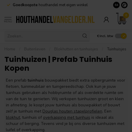
el
Geen minimale afname nodig en
snelle levering
Gr
8.4
0
MENU
€
Incl. btw
Home
/
Buitenleven
/
Blokhutten en tuinhuisjes
/
Tuinhuisjes
Tuinhuizen | Prefab Tuinhuis
Kopen
Een prefab
tuinhuis
bouwpakket biedt extra opbergruimte voor
fietsen, tuinmeubilair en tuingereedschap. Ook kun je jouw
tuinhuis gebruiken als hobbyruimte of als overdekte ruimte om
van de tuin te genieten. Wij verkopen tuinhuizen groot en klein
in afmeting. Je koopt jouw tuinhuis als bouwpakket of bouwt
zelf je tuinhuis met
Douglas houten stapelprofielen
. Een
blokhut
, tuinhuis of
overkapping met tuinhuis
is ideaal als
schuur of berging. Tevens vind je bij ons diverse tuinhuizen met
luifel of overkapping.