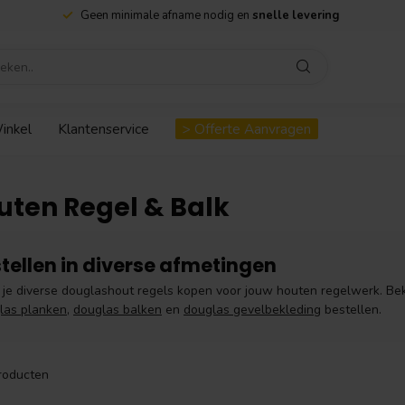
Geen minimale afname nodig en
snelle levering
inkel
Klantenservice
> Offerte Aanvragen
uten Regel & Balk
tellen in diverse afmetingen
 je diverse douglashout regels kopen voor jouw houten regelwerk. Bek
las planken
,
douglas balken
en
douglas gevelbekleding
bestellen.
roducten