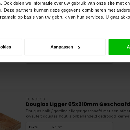
. Ook delen we informatie over uw gebruik van onze site met on
e. Deze partners kunnen deze gegevens combineren met andere i
erzameld op basis van uw gebruik van hun services. U gaat akk
VAN GELDER HOUT
Douglas Regel 45x75mm Zwart geim
Regel Douglas hout 45 x 75mm (4,5x7,5cm) zwart geimp
worden toegepast bij kapschuren, overkappingen en bij
ookies
Aanpassen
A
Dikte
:
4,5 cm
Breedte
:
7,5 cm
Lengte
:
250 | 300 | 400 | 500 cm
TUINDECO
Douglas Ligger 65x210mm Geschaaf
Douglas balk / gording / ligger geschaafd met een afmet
kwaliteit douglas hout is onbehandeld gedroogd, kernvrij.
Dikte
:
6,5 cm