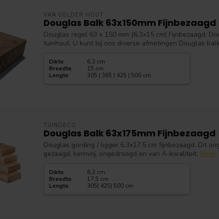
VAN GELDER HOUT
Douglas Balk 63x150mm Fijnbezaagd
Douglas regel 63 x 150 mm (6,3x15 cm) Fijnbezaagd. Do
tuinhout. U kunt bij ons diverse afmetingen Douglas bal
Dikte
:
6,3 cm
Breedte
:
15 cm
Lengte
:
305 | 365 | 425 | 500 cm
TUINDECO
Douglas Balk 63x175mm Fijnbezaagd
Douglas gording / ligger 6.3x17.5 cm fijnbezaagd. Dit o
gezaagd, kernvrij, ongedroogd en van A-kwaliteit.
Meer
Dikte
:
6,3 cm
Breedte
:
17,5 cm
Lengte
:
305| 425| 500 cm