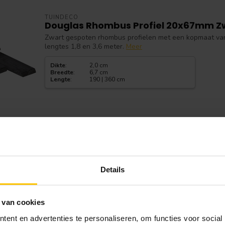
TUINDECO
Douglas Rhombus Profiel 20x67mm Z
Zwart gespoten rhombus profielen met een kopmaat va
lengtes 1,8 en 3,6 meter.
Meer
Dikte
:
2,0 cm
Breedte
:
6,7 cm
Lengte
:
190 | 360 cm
VAN GELDER HOUT
Douglas Regel 63x175mm Fijnbezaag
Details
Douglas regel met een kopmaat van 63x175mm. Het ver
fijnbezaagd.
Meer
Dikte
:
6,3 cm
 van cookies
Breedte
:
17,5 cm
Lengte
:
305 | 425 | 500cm
ent en advertenties te personaliseren, om functies voor social