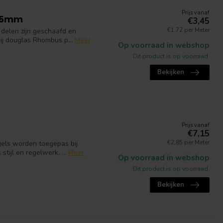
Prijs vanaf
x65mm
€3,45
€1,72 per Meter
elen zijn geschaafd en
ij douglas Rhombus p...
Meer
Op voorraad in webshop
Dit product is op voorraad.
Bekijken
Prijs vanaf
d
€7,15
€2,85 per Meter
gels worden toegepas bij
ijl en regelwerk. ...
Meer
Op voorraad in webshop
Dit product is op voorraad.
Bekijken