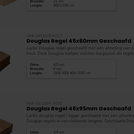
Breedte
:
21 cm
Lengte
:
400 | 500 cm
VAN GELDER HOUT
Douglas Regel 45x60mm Geschaafd
Lariks Douglas regel geschaafd met een afmeting van 4.
hout. Deze Douglas balkjes worden toegepast als regelw
Dikte
:
4.5 cm
Breedte
:
6 cm
Lengte
:
250| 300| 400 | 500 cm
VAN GELDER HOUT
Douglas Regel 45x95mm Geschaafd
Lariks douglas regel / ligger geschaafd met een afmeti
Douglas regels in verschillende lengtes. Geschaafd Dou
Dikte
:
4,5 cm