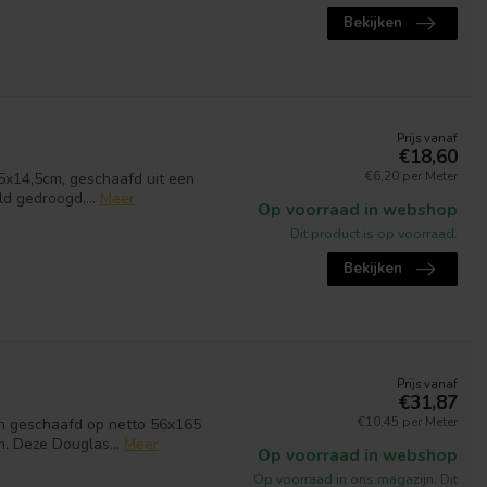
Bekijken
Prijs vanaf
€18,60
€6,20 per Meter
,5x14,5cm, geschaafd uit een
d gedroogd,...
Meer
Op voorraad in webshop
Dit product is op voorraad.
Bekijken
Prijs vanaf
d
€31,87
€10,45 per Meter
jn geschaafd op netto 56x165
. Deze Douglas...
Meer
Op voorraad in webshop
Op voorraad in ons magazijn. Dit