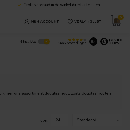
Grote voorraad in de winkel direct af te halen
0
MIJN ACCOUNT
VERLANGLIJST
8.4
€
Incl. btw
5465
beoordelingen
ijk hier ons assortiment
douglas hout
, zoals douglas houten
Toon: