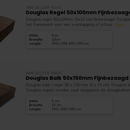
VAN GELDER HOUT
Douglas Regel 50x100mm Fijnbezaag
Douglas regel 50x100mm (5x10 cm) fijnbezaagd. Dougla
het framewerk voor een overkapping of schuur.
Meer
Dikte
:
5cm
Breedte
:
10cm
Lengte
:
250 | 300| 400 | 500 cm
VAN GELDER HOUT
Douglas Balk 50x150mm Fijnbezaagd
Douglas balk / regel 50 x 150 mm (5 x 15 cm). Douglas 
Douglas regels worden vaak toegepast als draagbalken b
Dikte
:
5 cm
Breedte
:
15 cm
Lengte
:
300 | 400 | 500 cm