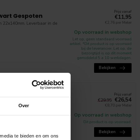
Prijs vanaf
wart Gespoten
€11,95
€2,76 per Meter
n 22x140mm. Leverbaar in de
Op voorraad in webshop
Let op, geen standaard voorraad
artikel. *Dit product is op voorraad
bij de leverancier. Let op, de
bezorgtijd is op dit moment
gemiddeld 5 a 10 werkdagen.
Bekijken
Prijs vanaf
d
€26,54
€29,95
Over
€8,70 per Meter
s gezaagde douglas hout is
Op voorraad in webshop
Dit product is op voorraad.
Bekijken
 media te bieden en om ons