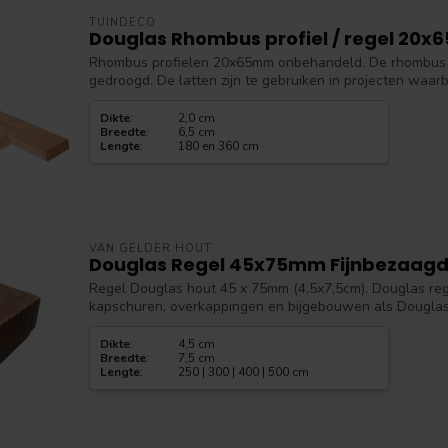
TUINDECO
Douglas Rhombus profiel / regel 20
Rhombus profielen 20x65mm onbehandeld. De rhombus d
gedroogd. De latten zijn te gebruiken in projecten waarb
Dikte
:
2,0 cm
Breedte
:
6,5 cm
Lengte
:
180 en 360 cm
VAN GELDER HOUT
Douglas Regel 45x75mm Fijnbezaag
Regel Douglas hout 45 x 75mm (4,5x7,5cm). Douglas re
kapschuren, overkappingen en bijgebouwen als Douglas st
Dikte
:
4,5 cm
Breedte
:
7,5 cm
Lengte
:
250 | 300 | 400 | 500 cm