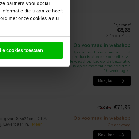
ze partners voor social
nformatie die u aan ze heeft
oord met onze cookies als u
Prijs vanaf
pregneerd
€8,65
€3,45 per Meter
regneerd. Douglas regels
gebouwen als Douglas...
Meer
Op voorraad in webshop
lle cookies toestaan
Op voorraad in ons magazijn. Dit
product is alleen te bestellen via
de webshop! Let op, de bezorgtijd
is op dit moment gemiddeld 5 a
10 werkdagen.
Bekijken
€71,95
€83,45
d
Op voorraad in webshop
ing van 6,5x21cm. Dit A-
 Leverbaar in...
Meer
Op aanvraag
Bekijken