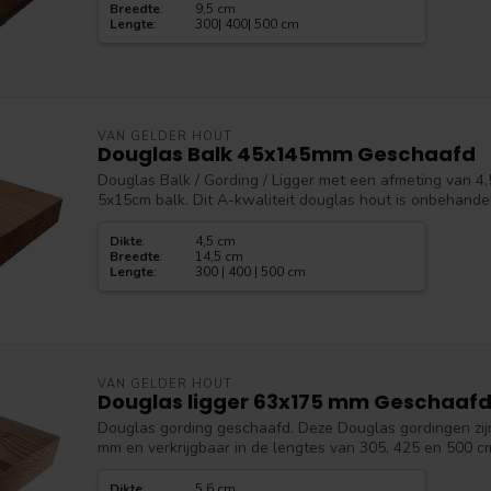
Breedte
:
9,5 cm
Lengte
:
300| 400| 500 cm
VAN GELDER HOUT
Douglas Balk 45x145mm Geschaafd
Douglas Balk / Gording / Ligger met een afmeting van 4
5x15cm balk. Dit A-kwaliteit douglas hout is onbehandel
Dikte
:
4,5 cm
Breedte
:
14,5 cm
Lengte
:
300 | 400 | 500 cm
VAN GELDER HOUT
Douglas ligger 63x175 mm Geschaaf
Douglas gording geschaafd. Deze Douglas gordingen zi
mm en verkrijgbaar in de lengtes van 305, 425 en 500 cm
Dikte
:
5,6 cm