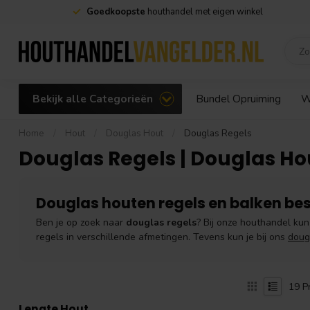
Goedkoopste
houthandel met eigen winkel
Bekijk alle Categorieën
Bundel Opruiming
W
Home
/
Hout
/
Douglas Hout
/
Douglas Regels
Douglas Regels | Douglas Ho
Douglas houten regels en balken bes
Ben je op zoek naar
douglas regels
? Bij onze houthandel kun
regels in verschillende afmetingen. Tevens kun je bij ons
doug
19
P
Lengte Hout