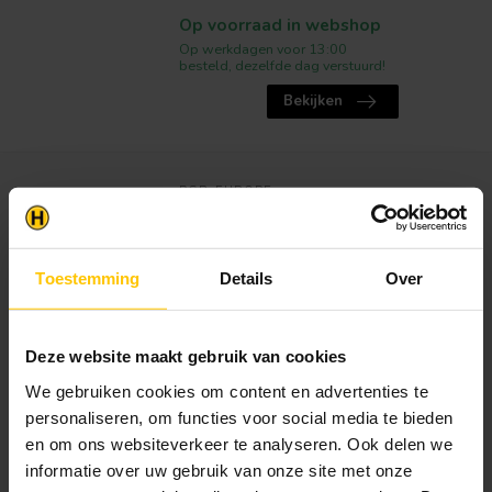
Op voorraad in webshop
Op werkdagen voor 13:00
besteld, dezelfde dag verstuurd!
Bekijken
PGB-EUROPE
Maglock Magnetische
Bitshouder 60mm
Materiaal
:
Gehard staal
Toestemming
Details
Over
Lengte
:
64 mm
Toepassing
:
Verlengen van de Bit.
Deze website maakt gebruik van cookies
Magnetische Maglock Bitshouder 60 mm
verpakt per stuk. Met deze bitsho...
We gebruiken cookies om content en advertenties te
personaliseren, om functies voor social media te bieden
Prijs vanaf
€13,70
en om ons websiteverkeer te analyseren. Ook delen we
€12,85 per Stuk
informatie over uw gebruik van onze site met onze
Op voorraad in webshop