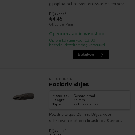
gipsplaatschroeven en zwarte schroev...
Prijs vanaf
€4,45
€4,15 per Paar
Op voorraad in webshop
Op werkdagen voor 13:00
besteld, dezelfde dag verstuurd!
Bekijken
PGB-EUROPE
Pozidriv Bitjes
Materiaal
:
Gehard staal
Lengte
:
25 mm
Type
:
PZ1 | PZ2 en PZ3
Pozidriv Bitjes 25 mm. Bitjes voor
schroeven met een kruiskop / Sterko...
Prijs vanaf