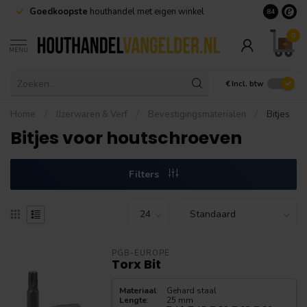
Goedkoopste
houthandel met eigen winkel
Geen minim
8.4
0
MENU
€
Incl. btw
Home
/
IJzerwaren & Verf
/
Bevestigingsmaterialen
/
Bitjes
Bitjes voor houtschroeven
Filters
PGB-EUROPE
Torx Bit
Materiaal
:
Gehard staal
Lengte
:
25 mm