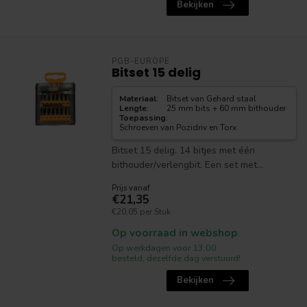
Bekijken
PGB-EUROPE
Bitset 15 delig
Materiaal
:
Bitset van Gehard staal
Lengte
:
25 mm bits + 60 mm bithouder
Toepassing
:
Schroeven van Pozidriv en Torx
Bitset 15 delig. 14 bitjes met één
bithouder/verlengbit. Een set met...
Prijs vanaf
€21,35
€20,05 per Stuk
Op voorraad in webshop
Op werkdagen voor 13:00
besteld, dezelfde dag verstuurd!
Bekijken