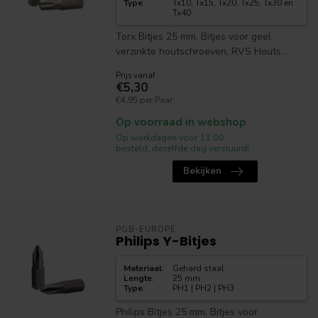
Type
:
Tx10, Tx15, Tx20, Tx25, Tx30 en
Tx40
Torx Bitjes 25 mm. Bitjes voor geel
verzinkte houtschroeven, RVS Houts...
Prijs vanaf
€5,30
€4,95 per Paar
Op voorraad in webshop
Op werkdagen voor 13:00
besteld, dezelfde dag verstuurd!
Bekijken
PGB-EUROPE
Philips Y-Bitjes
Materiaal
:
Gehard staal
Lengte
:
25 mm
Type
:
PH1 | PH2 | PH3
Philips Bitjes 25 mm. Bitjes voor