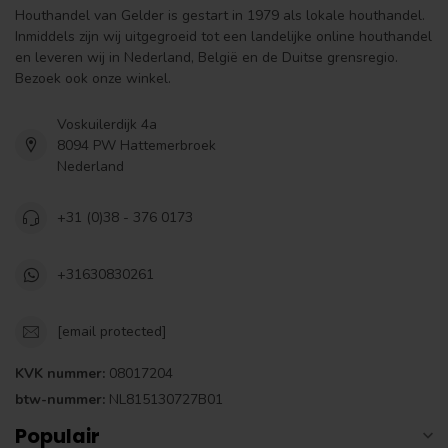
Houthandel van Gelder is gestart in 1979 als lokale houthandel.
Inmiddels zijn wij uitgegroeid tot een landelijke online houthandel
en leveren wij in Nederland, België en de Duitse grensregio.
Bezoek ook onze winkel.
Voskuilerdijk 4a
8094 PW Hattemerbroek
Nederland
+31 (0)38 - 376 0173
+31630830261
[email protected]
KVK nummer:
08017204
btw-nummer:
NL815130727B01
Populair