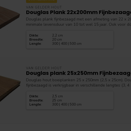
VAN GELDER HOUT
Douglas Plank 22x200mm Fijnbezaag
Douglas plank fijnbezaagd met een afmeting van 22 x 
minimale levensduur van 10 tot wel 15 jaar. Ook voor do
Dikte
:
2,2 cm
Breedte
:
20 cm
Lengte
:
300 | 400 | 500 cm
VAN GELDER HOUT
Douglas plank 25x250mm Fijnbezaa
Douglas hout boeiplanken 25 x 250mm (2,5 x 25cm). D
fijnbezaagd is verkrijgbaar in verschillende lengtes (3, 4 
Dikte
:
2,5 cm
Breedte
:
25 cm
Lengte
:
300 | 400 | 500 cm