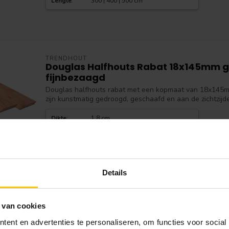
Lengte
:
300 | 400 | 500 cm
TRENDHOUT
Douglas Halfhouts Rabat 18x145mm ge
fijnbezaagd
Douglas halfhouts rabat met een kopmaat van 18x145m
zijn kunstmatig gedroogd, geschaafd en aan de zichtzijde 
Dikte
:
1,8 cm
Breedte
:
14,5 cm
Werkende
12.7 cm
Breedte
:
Lengte
:
300 | 400 cm
Details
VAN GELDER HOUT
Douglas dakbeschot Halfhouts Velli
 van cookies
Geschaafd
Douglas dakbeschot halfhouts vellingdeel. Dit product i
ent en advertenties te personaliseren, om functies voor social