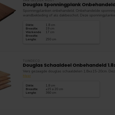
VAN GELDER HOUT
Douglas Sponningplank Onbehandel
Sponningplanken onbehandeld. Onbehandelde sponning
wandbekleding of als dakbeschot. Deze sponningplanken z
Dikte
:
1.8 cm
Breedte
:
19 cm
Werkende
17 cm
Breedte
:
Lengte
:
250 cm
TUINDECO
Douglas Schaaldeel Onbehandeld 1.
Vers gezaagde douglas schaaldelen 1.8x±15-20cm. Deze
Meer
Dikte
:
1,8 cm
Breedte
:
±15 a 20 cm
Lengte
:
360 cm