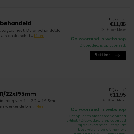
Prijs vanaf
nbehandeld
€11,85
€3,95 per Meter
Douglas hout. De onbehandelde
als dakbeschot...
Meer
Op voorraad in webshop
Dit product is op voorraad.
Bekijken
Prijs vanaf
 11/22x195mm
€11,95
€4,50 per Meter
fmeting van 1.1-2.2 X 19.5cm.
n werkende bre...
Meer
Op voorraad in webshop
Let op, geen standaard voorraad
artikel. *Dit product is op voorraad
bij de leverancier. Let op, de
bezorgtijd is op dit moment
gemiddeld 5 a 10 werkdagen.