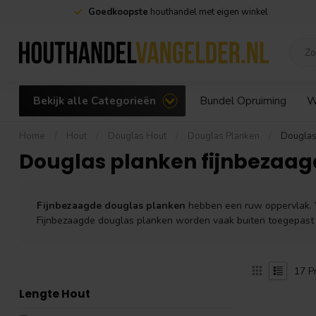
Goedkoopste
houthandel met eigen winkel
Bekijk alle Categorieën
Bundel Opruiming
W
Home
/
Hout
/
Douglas Hout
/
Douglas Planken
/
Douglas
Douglas planken fijnbezaag
Fijnbezaagde douglas planken
hebben een ruw oppervlak. 
Fijnbezaagde douglas planken worden vaak buiten toegepast in 
17
P
Lengte Hout