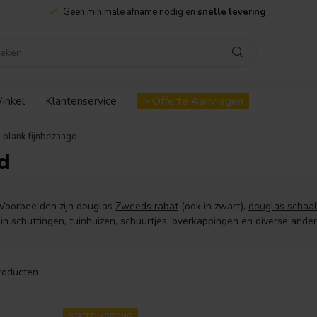
Geen minimale afname nodig en
snelle levering
inkel
Klantenservice
> Offerte Aanvragen
 plank fijnbezaagd
d
Voorbeelden zijn douglas
Zweeds rabat
(ook in zwart),
douglas schaa
schuttingen, tuinhuizen, schuurtjes, overkappingen en diverse andere 
roducten
STAFFELKORTING