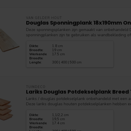
VAN GELDER HOUT
Douglas Sponningplank 18x190mm O
Deze sponningsplanken zijn gemaakt van onbehandeld 
sponningplanken zijn te gebruiken als wandbekleding of 
Dikte
:
1.8 cm
Breedte
:
19 cm
Werkende
17.5 cm
Breedte
:
Lengte
:
300 | 400 | 500 cm
TUINDECO
Lariks Douglas Potdekselplank Breed
Lariks / douglas potdekselplank onbehandeld met een a
Deze lariks douglas houten potdekselplanken hebben ee
Dikte
:
1,1/2,2 cm
Breedte
:
19,5 cm
Werkende
17.4 cm
Breedte
: