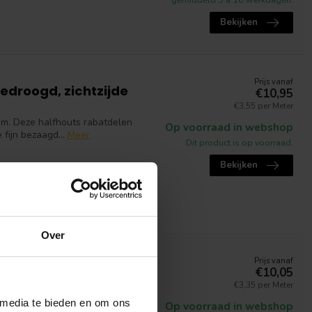
Bekijken
Prijs vanaf
droogd, zichtzijde
€10,95
€3,55 per Meter
m. Deze halfhouts rabatdelen
Op voorraad in webshop
fijn bezaagd...
Meer
Dit product is op voorraad.
Bekijken
Over
Prijs vanaf
ngdeel 18x150mm
€10,05
€3,35 per Meter
s zeer snel te verwerken door
 media te bieden en om ons
Op voorraad in webshop