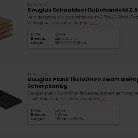
TUINDECO
Douglas Schaaldeel Onbehandeld 2
Vers gezaagde douglas schaaldelen 2.5x±15-20cm. Deze
Verkrijgbaar in diverse lengtes.
Meer
Dikte
:
2,5 cm
Breedte
:
±20 a 25 cm
Lengte
:
300 | 400 | 500 cm
TUINDECO
Douglas Plank 16x140mm Zwart Gei
Scherpkantig
Douglas plank 16x140mm fijnbezaagd zwart geïmpregnee
is scherpkantig en is vers gezaagd.
Meer
Dikte
:
1,6 cm
Breedte
:
14,0 cm
Lengte
:
180 cm | 400 cm