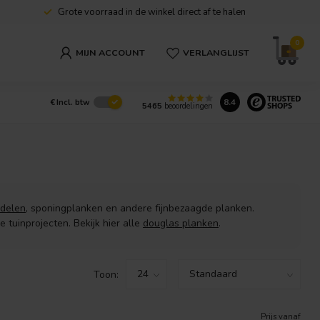
Grote voorraad in de winkel direct af te halen
0
MIJN ACCOUNT
VERLANGLIJST
8.4
€
Incl. btw
5465
beoordelingen
ldelen
, sponingplanken en andere fijnbezaagde planken.
tuinprojecten. Bekijk hier alle
douglas planken
.
Toon:
Prijs vanaf