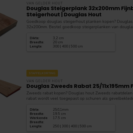
VAN GELDER HOUT
Douglas Steigerplank 32x200mm Fijn
Steigerhout | Douglas Hout
Goedkoop douglas steigerhout planken kopen? Douglas 
32x200mm. Bestel goedkoop steigerplanken van douglas h
Dikte
:
3,2 cm
Breedte
:
20 cm
Lengte
:
300 | 400 | 500 cm
STAFFELKORTING
VAN GELDER HOUT
Douglas Zweeds Rabat 25/11x195mm 
Zweeds rabat kopen? Douglas hout Zweeds rabatdele
rabat wordt veel toegepast op schuren als gevelbekledin
Dikte
:
25/11mm
Breedte
:
19.5 cm
Werkende
17.5 cm
Breedte
:
Lengte
:
250 | 300 | 400 | 500 cm