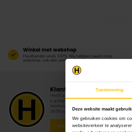
Winkel met webshop
Houthandel sinds 1979. Wij hebben naast onze
webshop, ook een winkel nabij Zwolle.
Klantenservice
Toestemming
Heeft u vragen over onze producten of over 
u graag te woord en geven graag vakkundig
telefonische helpdesk zijn: Maandag t/m vrij
Deze website maakt gebruik
16:00 uur.
We gebruiken cookies om cont
websiteverkeer te analyseren
Klantenservice
Bezoek onz