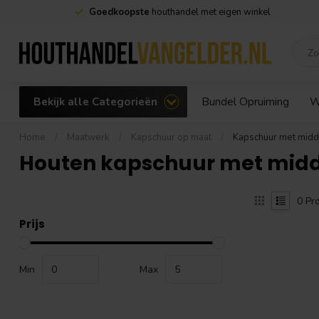
Goedkoopste
houthandel met eigen winkel
Bekijk alle Categorieën
Bundel Opruiming
W
Home
/
Maatwerk
/
Kapschuur op maat
/
Kapschuur met midd
Houten kapschuur met mid
0
Pro
Prijs
Min
Max