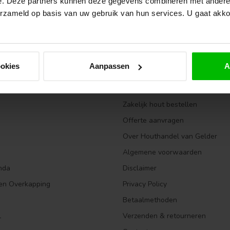
e. Deze partners kunnen deze gegevens combineren met andere i
erzameld op basis van uw gebruik van hun services. U gaat akk
Informatie
ookies
Aanpassen
A
ingen
Vacatures (4)
Veelgestelde vragen
Zakelijk hout bestellen
Offerte aanvragen
Over Houthandel van Gelder
Algemene voorwaarden
nda
Disclaimer
en Overkapping
Privacy Policy
Betaalmethoden
l
Verzenden & retourneren