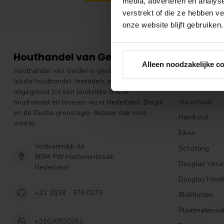
media, adverteren en analys
verstrekt of die ze hebben v
onze website blijft gebruiken.
Houthandel van Gelder
Populair
Alleen noodzakelijke c
Houthandel van Gelder is gestart in 1979 als
Hout Aanbied
lokale houthandel. Inmiddels zijn wij
Douglas Hout
uitgegroeid tot een landelijke online
Vurenhout
houthandel en leveren wij in Nederland, België
en de Duitse grensregio. Bezoek ook onze
Hardhout
winkel.
Eiken
Voskuilerdijk 4a
Schutting
8094 PW Hattemerbroek
Douglas Vera
Nederland
Douglas Hout
+31 (0)38 - 376 0173
Blokhutten
Plaatmateriaa
+31630830261