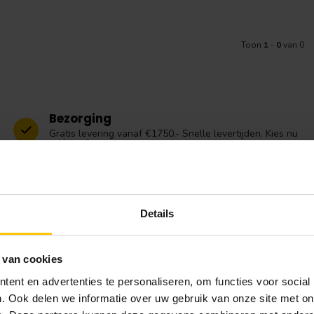
Toon
1
-
0
van 0
Bezorging
Gratis levering vanaf €1750,- Snelle levertijden. Kies nu
zelf je aflevermoment.
Details
Meld je a
levertijden? Bel of mail ons! Wij staan
niet om je
 advies. De openingstijden van onze
dag: 9:30 tot 11:30 uur en 14:00 tot
Blijf op de hoo
 van cookies
ent en advertenties te personaliseren, om functies voor social
. Ook delen we informatie over uw gebruik van onze site met on
e winkel