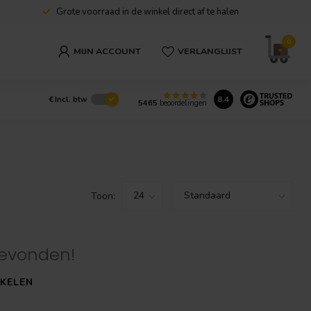
Grote voorraad in de winkel direct af te halen
0
MIJN ACCOUNT
VERLANGLIJST
8.4
€
Incl. btw
5465
beoordelingen
Toon:
evonden!
KELEN