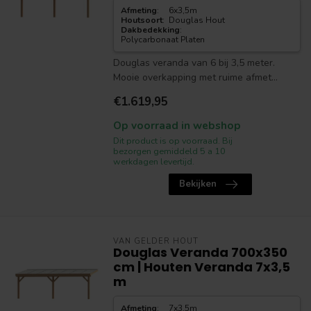
Afmeting
:
6x3,5m
Houtsoort
:
Douglas Hout
Dakbedekking
:
Polycarbonaat Platen
Douglas veranda van 6 bij 3,5 meter.
Mooie overkapping met ruime afmet...
€1.619,95
Op voorraad in webshop
Dit product is op voorraad. Bij
bezorgen gemiddeld 5 a 10
werkdagen levertijd.
Bekijken
VAN GELDER HOUT
Douglas Veranda 700x350
cm | Houten Veranda 7x3,5
m
Afmeting
:
7x3,5m