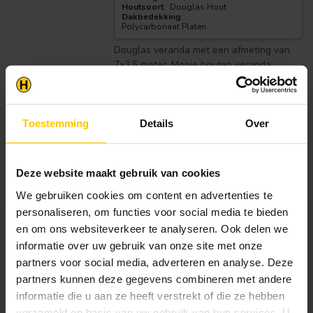
Houtsoort
:
Douglas Hout
Dakbedekking
:
Polycarbonaat Platen
Douglas veranda met een afmeting van
7x3,5 meter. Mooie houten veranda...
€1.779,95
Op voorraad in webshop
Toestemming
Details
Over
Dit product is op voorraad. Bij
bezorgen gemiddeld 5 a 10
werkdagen levertijd.
Bekijken
Deze website maakt gebruik van cookies
We gebruiken cookies om content en advertenties te
personaliseren, om functies voor social media te bieden
en om ons websiteverkeer te analyseren. Ook delen we
VAN GELDER HOUT
Douglas Veranda 300x400
informatie over uw gebruik van onze site met onze
cm | Houten Veranda 3x4
partners voor social media, adverteren en analyse. Deze
m
partners kunnen deze gegevens combineren met andere
informatie die u aan ze heeft verstrekt of die ze hebben
Afmeting
:
3x4m
Houtsoort
:
Douglas Hout
verzameld op basis van uw gebruik van hun services. U