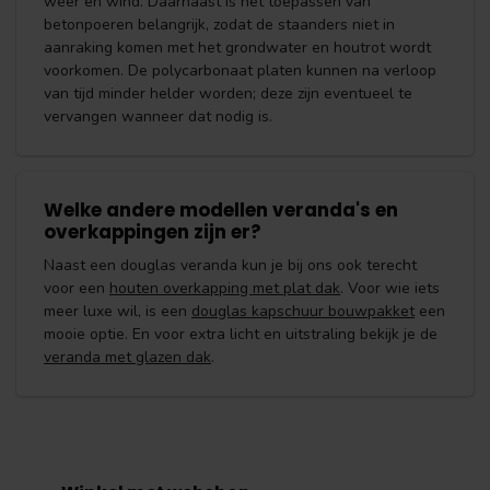
weer en wind. Daarnaast is het toepassen van
betonpoeren belangrijk, zodat de staanders niet in
aanraking komen met het grondwater en houtrot wordt
voorkomen. De polycarbonaat platen kunnen na verloop
van tijd minder helder worden; deze zijn eventueel te
vervangen wanneer dat nodig is.
Welke andere modellen veranda's en
overkappingen zijn er?
Naast een douglas veranda kun je bij ons ook terecht
voor een
houten overkapping met plat dak
. Voor wie iets
meer luxe wil, is een
douglas kapschuur bouwpakket
een
mooie optie. En voor extra licht en uitstraling bekijk je de
veranda met glazen dak
.