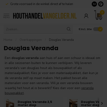
st in
Douglas hout
Goedkoopste
houthandel met
8.4
0
MENU
€
Incl. btw
Home
/
Overkappingen
/
Douglas Veranda
Douglas Veranda
Een
douglas veranda
aan huis of aan een schuur is ideaal om
in alle seizoenen buiten te kunnen verblijven. Wij leveren
veranda's van douglas hout als bouwpakket of als
materiaalpakket. Kies je voor een materiaalpakket, dan kun je
de veranda zelf op maat maken. Het pakket bevat alle
materialen voor een veranda. Wil je een veranda bouwen
waarbij het hout al is bewerkt? Kies dan voor een
veranda
bouwpakket
.
Douglas Veranda 2,5
Douglas Verand
meter diep
meter diep