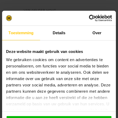
VAN GELDER HOUT
Douglas Veranda 300x250 cm |
€859,95
Houten Veranda 3x2,5 m
Op voorraad in webshop
Toestemming
Details
Over
Klantenservice
Deze website maakt gebruik van cookies
Heb je een vraag? Stel je vraag via onze chat,
bekijk onze
veelgestelde vragen
of neem
We gebruiken cookies om content en advertenties te
contact op met de
klantenservice
. Wij helpen u
personaliseren, om functies voor social media te bieden
graag verder met het samenstellen van uw
en om ons websiteverkeer te analyseren. Ook delen we
bestelling.
informatie over uw gebruik van onze site met onze
Afhalen en zeker weten dan uw
partners voor social media, adverteren en analyse. Deze
producten aanwezig zijn?:
partners kunnen deze gegevens combineren met andere
1.
Voeg alle gewenste producten toe in de
informatie die u aan ze heeft verstrekt of die ze hebben
winkelwagen.
verzameld op basis van uw gebruik van hun services. U
2.
Ga naar de “Mijn Winkelwagen” pagina.
gaat akkoord met onze cookies als u onze website blijft
gebruiken.