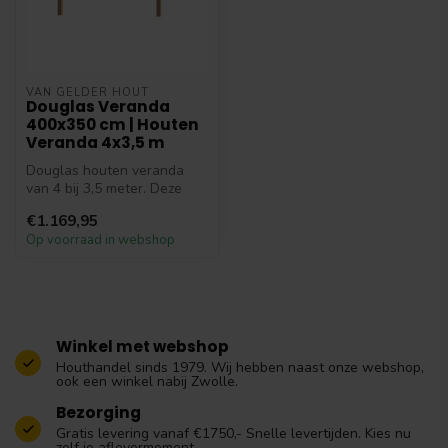
VAN GELDER HOUT
Douglas Veranda
400x350 cm | Houten
Veranda 4x3,5 m
Douglas houten veranda
van 4 bij 3,5 meter. Deze
veranda heeft een robuust
€1.169,95
en st...
Op voorraad in webshop
Winkel met webshop
Houthandel sinds 1979. Wij hebben naast onze webshop,
ook een winkel nabij Zwolle.
Bezorging
Gratis levering vanaf €1750,- Snelle levertijden. Kies nu
zelf je aflevermoment.