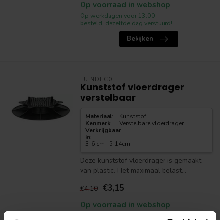
Op voorraad in webshop
Op werkdagen voor 13:00
besteld, dezelfde dag verstuurd!
Bekijken
TUINDECO
Kunststof vloerdrager
verstelbaar
Materiaal
:
Kunststof
Kenmerk
:
Verstelbare vloerdrager
Verkrijgbaar
in
:
3-6 cm | 6-14cm
Deze kunststof vloerdrager is gemaakt
van plastic. Het maximaal belast...
€3,15
€4,10
Op voorraad in webshop
Op werkdagen voor 13:00