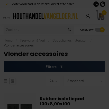
Grote voorraad in de winkel direct af te halen
8.4
0
MENU
€
Incl. btw
Home
/
IJzerwaren & Verf
/
Bevestigingsmaterialen
/
Vlonder accessoires
Vlonder accessoires
Filters
Rubber isolatiepad
100x8,00x100