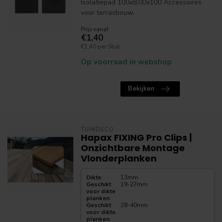
Isolatiepad 100x8,00x100 Accessoires
voor terrasbouw.
Prijs vanaf
€1,40
€1,40 per Stuk
Op voorraad in webshop
Bekijken
TUINDECO
Hapax FIXING Pro Clips |
Onzichtbare Montage
Vlonderplanken
Dikte
:
13mm
Geschikt
19-27mm
voor dikte
planken
:
Geschikt
28-40mm
voor dikte
planken
: