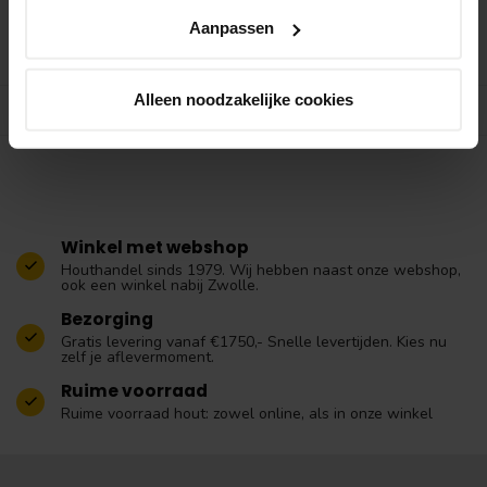
Aanpassen
Bekijken
Alleen noodzakelijke cookies
Toon
1
-
5
van 5
Winkel met webshop
Houthandel sinds 1979. Wij hebben naast onze webshop,
ook een winkel nabij Zwolle.
Bezorging
Gratis levering vanaf €1750,- Snelle levertijden. Kies nu
zelf je aflevermoment.
Ruime voorraad
Ruime voorraad hout: zowel online, als in onze winkel