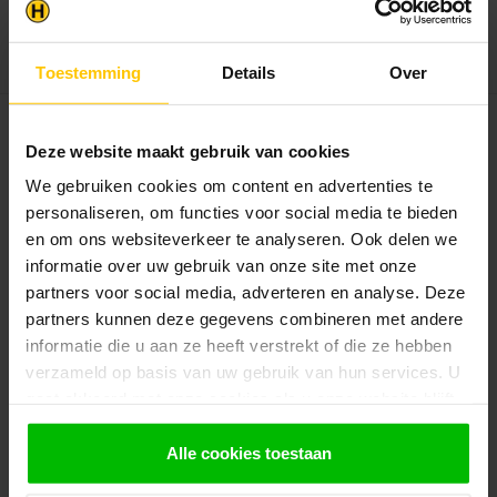
besteld, dezelfde dag verstuurd!
Bekijken
Toestemming
Details
Over
TUINDECO
PuraFix Clips | Onzichtbare
Deze website maakt gebruik van cookies
Montage Composiet
We gebruiken cookies om content en advertenties te
Vlonderplanken
personaliseren, om functies voor social media te bieden
en om ons websiteverkeer te analyseren. Ook delen we
Materiaal
:
RVS, zwart afgewerkt
Toepassing
:
informatie over uw gebruik van onze site met onze
Composiet vlonder
Verkrijgbaar
partners voor social media, adverteren en analyse. Deze
in
:
partners kunnen deze gegevens combineren met andere
50 | 100stuks
informatie die u aan ze heeft verstrekt of die ze hebben
Deze PuraFix Clips zijn geschikt voor
verzameld op basis van uw gebruik van hun services. U
onzichtbare montage van composi...
gaat akkoord met onze cookies als u onze website blijft
€25,95
€29,95
gebruiken.
Alle cookies toestaan
Op voorraad in webshop
Op werkdagen voor 13:00
besteld, dezelfde dag verstuurd!