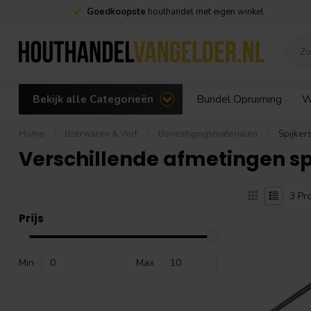
Goedkoopste
houthandel met eigen winkel
Bekijk alle Categorieën
Bundel Opruiming
W
Home
/
IJzerwaren & Verf
/
Bevestigingsmaterialen
/
Spijker
Verschillende afmetingen s
3
Pro
Prijs
Min
Max