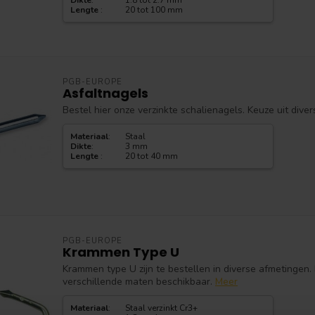
Dikte
:
1.8 tot 2.7 mm
Lengte
:
20 tot 100 mm
PGB-EUROPE
Asfaltnagels
Bestel hier onze verzinkte schalienagels. Keuze uit dive
Materiaal
:
Staal
Dikte
:
3 mm
Lengte
:
20 tot 40 mm
PGB-EUROPE
Krammen Type U
Krammen type U zijn te bestellen in diverse afmetingen. 
verschillende maten beschikbaar.
Meer
Materiaal
:
Staal verzinkt Cr3+