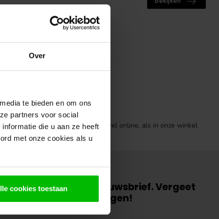
Bekijken
Over
 media te bieden en om ons
Ruime voorraad
ze partners voor social
Ruime voorraad hout: zowel online, als in onze winkel
nformatie die u aan ze heeft
oord met onze cookies als u
an voor onze gratis nieuwsbrief. Vergeet
lle cookies toestaan
 inschrijving te bevestigen!
gte over onze laatste acties