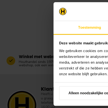
Toestemming
Deze website maakt gebruik
We gebruiken cookies om cont
Winkel met webshop
websiteverkeer te analyseren
Houthandel sinds 1979. Wij hebben naast onze
media, adverteren en analys
webshop, ook een winkel nabij Zwolle.
verstrekt of die ze hebben v
onze website blijft gebruiken.
Klantenservice
Alleen noodzakelijke c
Heeft u vragen over onze producten of over 
u graag te woord en geven graag vakkundig
telefonische helpdesk zijn: Maandag t/m vrij
16:00 uur.