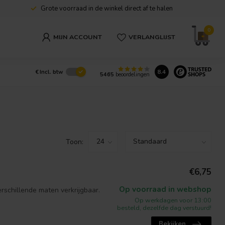
Grote voorraad in de winkel direct af te halen
0
MIJN ACCOUNT
VERLANGLIJST
8.4
€
Incl. btw
5465
beoordelingen
Toon:
€6,75
Op voorraad in webshop
verschillende maten verkrijgbaar.
Op werkdagen voor 13:00
besteld, dezelfde dag verstuurd!
Bekijken