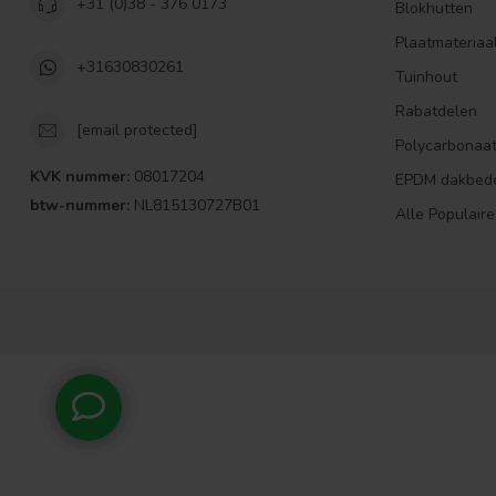
+31 (0)38 - 376 0173
Blokhutten
Plaatmateriaa
+31630830261
Tuinhout
Rabatdelen
[email protected]
Polycarbonaa
KVK nummer:
08017204
EPDM dakbed
btw-nummer:
NL815130727B01
Alle Populaire