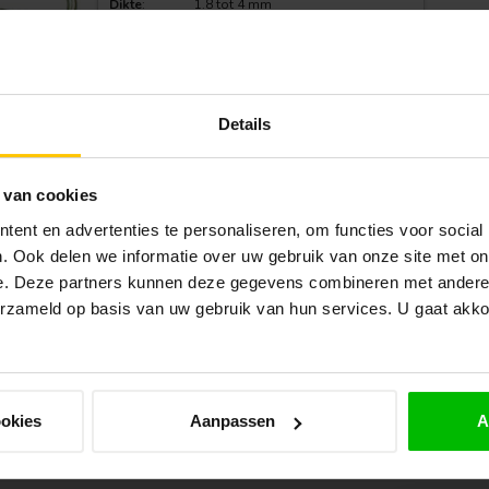
Dikte
:
1.8 tot 4 mm
Lengte
:
15 tot 40 mm
Details
Toon
1
-
3
van 3
 van cookies
ent en advertenties te personaliseren, om functies voor social
Bezorging
. Ook delen we informatie over uw gebruik van onze site met on
Gratis levering vanaf €1750,- Snelle levertijden. Kies nu
e. Deze partners kunnen deze gegevens combineren met andere i
zelf je aflevermoment.
erzameld op basis van uw gebruik van hun services. U gaat akk
Meld je a
ookies
Aanpassen
A
levertijden? Bel of mail ons! Wij staan
niet om je
 advies. De openingstijden van onze
dag: 9:30 tot 11:30 uur en 14:00 tot
Blijf op de hoo