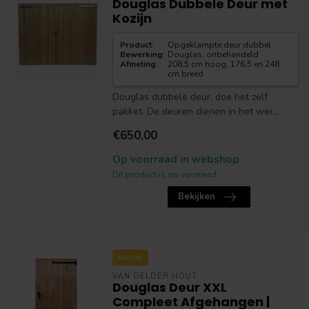
Douglas Dubbele Deur met
Kozijn
Product
:
Opgeklampte deur dubbel
Bewerking
:
Douglas, onbehandeld
Afmeting
:
208,5 cm hoog, 176,5 en 248
cm breed
Douglas dubbele deur, doe het zelf
pakket. De deuren dienen in het wer...
€650,00
Op voorraad in webshop
Dit product is op voorraad.
Bekijken
NIEUW
VAN GELDER HOUT
Douglas Deur XXL
Compleet Afgehangen |