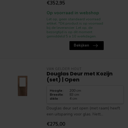
€352,95
Op voorraad in webshop
Let op, geen standaard voorraad
artikel. *Dit product is op voorraad
bij de leverancier. Let op, de
bezorgtijd is op dit moment
gemiddeld 5 a 10 werkdagen.
Bekijken
VAN GELDER HOUT
Douglas Deur met Kozijn
(set) | Open
Hoogte
:
200 cm
Breedte
:
83 cm
dikte
:
4 cm
Douglas deur set open (met raam) heeft
een uitsparing voor glas. Nett...
€275,00