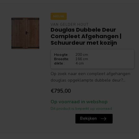
NIEUW
VAN GELDER HOUT
Douglas Dubbele Deur
Compleet Afgehangen |
Schuurdeur met kozijn
Hoogte
:
200 cm
Breedte
:
166 cm
dikte
:
4 cm
Op zoek naar een compleet afgehangen
douglas opgeklampte dubbele deur?...
€795,00
Op voorraad in webshop
Dit product is beperkt op voorraad
Bekijken