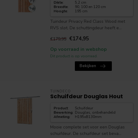
Dikte
:
5,2 cm
Breedte
:
90, 100 en 120 cm
Hoogte
:
195 cm
Tuindeur Privacy Red Class Wood met
RVS slot. De schuttingdeur heeft e...
€174,95
€179,95
Op voorraad in webshop
Dit product is op voorraad.
Bekijken
TUINDECO
Schuifdeur Douglas Hout
Product
:
Schuifdeur
Bewerking
:
Douglas, onbehandeld
Afmeting
:
H195xB130mm
Mooie complete set voor een Douglas
schuifdeur. De schuifdeur set beva...