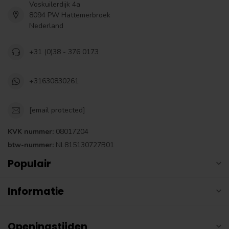
Voskuilerdijk 4a
8094 PW Hattemerbroek
Nederland
+31 (0)38 - 376 0173
+31630830261
[email protected]
KVK nummer:
08017204
btw-nummer:
NL815130727B01
Populair
Informatie
Openingstijden