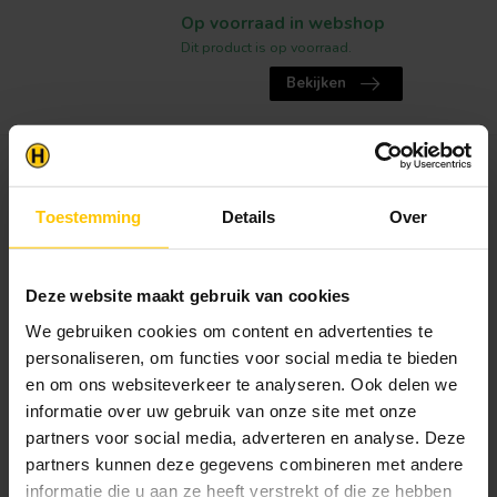
Op voorraad in webshop
Dit product is op voorraad.
Bekijken
VAN GELDER HOUT
Douglas Deur met Kozijn
(set) | Dicht
Toestemming
Details
Over
Hoogte
:
200 cm
Breedte
:
83 cm
dikte
:
4 cm
Deze website maakt gebruik van cookies
Op zoek naar een goedkope douglas
We gebruiken cookies om content en advertenties te
opgeklampte deur met kozijn? Bestel ...
personaliseren, om functies voor social media te bieden
en om ons websiteverkeer te analyseren. Ook delen we
€275,00
informatie over uw gebruik van onze site met onze
Op voorraad in webshop
partners voor social media, adverteren en analyse. Deze
Dit product is op voorraad.
partners kunnen deze gegevens combineren met andere
Bekijken
informatie die u aan ze heeft verstrekt of die ze hebben