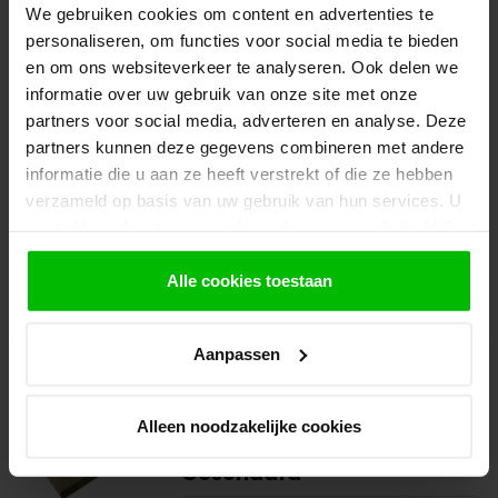
Dikte
:
1,8 cm
We gebruiken cookies om content en advertenties te
Breedte
:
14 cm
Werkende
12.7cm
personaliseren, om functies voor social media te bieden
Breedte
:
Lengte
:
300 | 400 cm
en om ons websiteverkeer te analyseren. Ook delen we
informatie over uw gebruik van onze site met onze
Rabatdelen overhangend geschaafd
partners voor social media, adverteren en analyse. Deze
18x140mm, geimpregneerd hout. Dit Mi...
partners kunnen deze gegevens combineren met andere
Prijs vanaf
informatie die u aan ze heeft verstrekt of die ze hebben
€7,20
€2,40 per Meter
verzameld op basis van uw gebruik van hun services. U
gaat akkoord met onze cookies als u onze website blijft
Op voorraad in webshop
gebruiken.
Dit product is op voorraad.
Alle cookies toestaan
Bekijken
Aanpassen
VAN GELDER HOUT
Halfhouts Rabat
Geïmpregneerd Vuren
Alleen noodzakelijke cookies
19x150mm 132wb |
Geschaafd