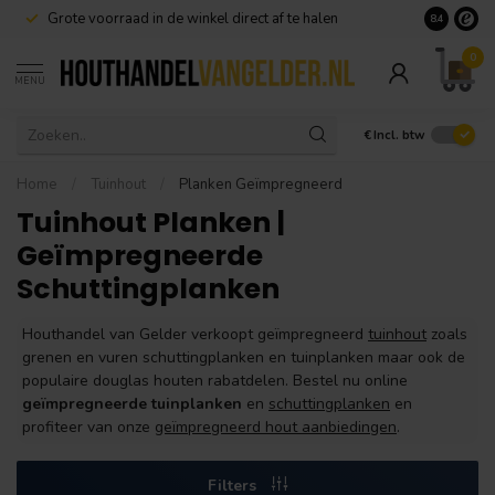
Grote voorraad in de winkel direct af te halen
8.4
0
MENU
€
Incl. btw
Home
/
Tuinhout
/
Planken Geïmpregneerd
Tuinhout Planken |
Geïmpregneerde
Schuttingplanken
Houthandel van Gelder verkoopt geïmpregneerd
tuinhout
zoals
grenen en vuren schuttingplanken en tuinplanken maar ook de
populaire douglas houten rabatdelen. Bestel nu online
geïmpregneerde tuinplanken
en
schuttingplanken
en
profiteer van onze
geïmpregneerd hout aanbiedingen
.
Filters