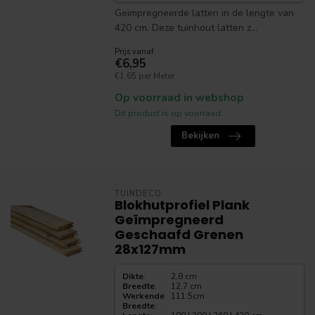
Geïmpregneerde latten in de lengte van
420 cm. Deze tuinhout latten z...
Prijs vanaf
€6,95
€1,65 per Meter
Op voorraad in webshop
Dit product is op voorraad.
Bekijken
TUINDECO
Blokhutprofiel Plank
Geïmpregneerd
Geschaafd Grenen
28x127mm
Dikte
:
2,8 cm
Breedte
:
12,7 cm
Werkende
111.5cm
Breedte
: