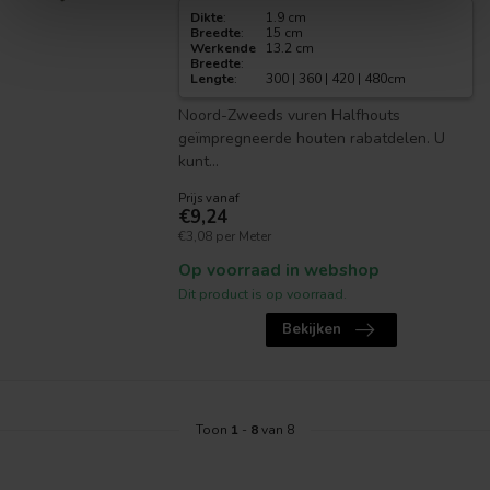
Dikte
:
1.9 cm
Breedte
:
15 cm
Werkende
13.2 cm
Breedte
:
Lengte
:
300 | 360 | 420 | 480cm
Noord-Zweeds vuren Halfhouts
geïmpregneerde houten rabatdelen. U
kunt...
Prijs vanaf
€9,24
€3,08 per Meter
Op voorraad in webshop
Dit product is op voorraad.
Bekijken
Toon
1
-
8
van 8