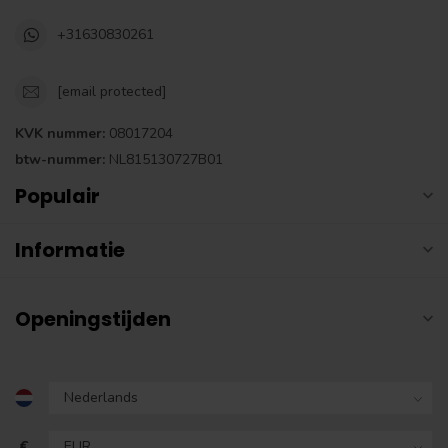
+31630830261
[email protected]
KVK nummer:
08017204
btw-nummer:
NL815130727B01
Populair
Informatie
Openingstijden
€