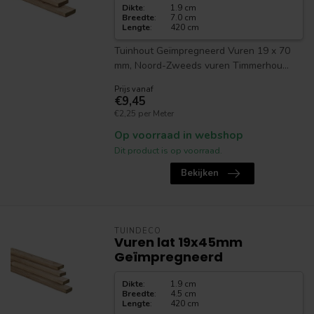
Dikte
:
1.9 cm
Breedte
:
7.0 cm
Lengte
:
420 cm
Tuinhout Geïmpregneerd Vuren 19 x 70
mm, Noord-Zweeds vuren Timmerhou...
Prijs vanaf
€9,45
€2,25 per Meter
Op voorraad in webshop
Dit product is op voorraad.
Bekijken
TUINDECO
Vuren lat 19x45mm
Geïmpregneerd
Dikte
:
1.9 cm
Breedte
:
4.5 cm
Lengte
:
420 cm