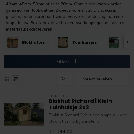
40mm, 45mm, 58mm of zelfs 70mm. Onze blokhutten worden
gemaakt van topkwaliteit Zweeds
vurenhout
. Dit speciaal
geselecteerde vurenhout wordt verwerkt tot de zogenaamde
stapelbouw. Bekijk ook onze
houten overkappingen
die wij als
materiaalpakket leveren.
Blokhutten
Tuinhuisjes
Schu
Filters
TUINDECO
Blokhut Richard | Klein
Tuinhuisje 2x2
Blokhut Richard 2x2 is een simpele kleine
blokhut van 2 bij 2 meter di...
€1.099,00