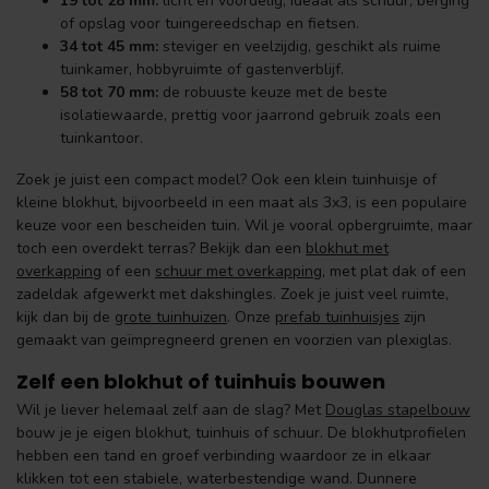
19 tot 28 mm:
licht en voordelig, ideaal als schuur, berging
of opslag voor tuingereedschap en fietsen.
34 tot 45 mm:
steviger en veelzijdig, geschikt als ruime
tuinkamer, hobbyruimte of gastenverblijf.
58 tot 70 mm:
de robuuste keuze met de beste
isolatiewaarde, prettig voor jaarrond gebruik zoals een
tuinkantoor.
Zoek je juist een compact model? Ook een klein tuinhuisje of
kleine blokhut, bijvoorbeeld in een maat als 3x3, is een populaire
keuze voor een bescheiden tuin. Wil je vooral opbergruimte, maar
toch een overdekt terras? Bekijk dan een
blokhut met
overkapping
of een
schuur met overkapping
, met plat dak of een
zadeldak afgewerkt met dakshingles. Zoek je juist veel ruimte,
kijk dan bij de
grote tuinhuizen
. Onze
prefab tuinhuisjes
zijn
gemaakt van geïmpregneerd grenen en voorzien van plexiglas.
Zelf een blokhut of tuinhuis bouwen
Wil je liever helemaal zelf aan de slag? Met
Douglas stapelbouw
bouw je je eigen blokhut, tuinhuis of schuur. De blokhutprofielen
hebben een tand en groef verbinding waardoor ze in elkaar
klikken tot een stabiele, waterbestendige wand. Dunnere