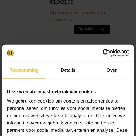
€1.969,00
Op voorraad in webshop
Op aanvraag
Bekijken
TUINDECO
Blokhut Novalie | Modern
Tuinhuis met Plat Dak
Toestemming
Details
Over
Blokhut Novalie is een blokhut met een
moderne nette uitstraling. Blok...
€1.619,00
Deze website maakt gebruik van cookies
Op voorraad in webshop
We gebruiken cookies om content en advertenties te
Op aanvraag
personaliseren, om functies voor social media te bieden
en om ons websiteverkeer te analyseren. Ook delen we
Bekijken
informatie over uw gebruik van onze site met onze
partners voor social media, adverteren en analyse. Deze