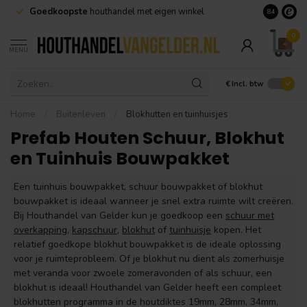
 met eigen winkel
Geen minimale afname nodig en
snelle leve
8.4
0
MENU
€
Incl. btw
Home
/
Buitenleven
/
Blokhutten en tuinhuisjes
Prefab Houten Schuur, Blokhut
en Tuinhuis Bouwpakket
Een tuinhuis bouwpakket, schuur bouwpakket of blokhut
bouwpakket is ideaal wanneer je snel extra ruimte wilt creëren.
Bij Houthandel van Gelder kun je goedkoop een
schuur met
overkapping
,
kapschuur
,
blokhut
of
tuinhuisje
kopen. Het
relatief goedkope blokhut bouwpakket is de ideale oplossing
voor je ruimteprobleem. Of je blokhut nu dient als zomerhuisje
met veranda voor zwoele zomeravonden of als schuur, een
blokhut is ideaal! Houthandel van Gelder heeft een compleet
blokhutten programma in de houtdiktes 19mm, 28mm, 34mm,