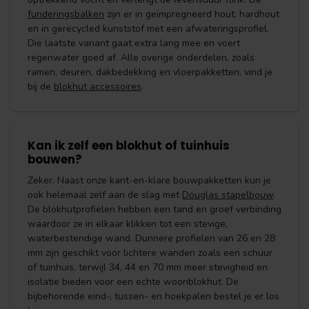
funderingsbalken
zijn er in geïmpregneerd hout, hardhout
en in gerecycled kunststof met een afwateringsprofiel.
Die laatste variant gaat extra lang mee en voert
regenwater goed af. Alle overige onderdelen, zoals
ramen, deuren, dakbedekking en vloerpakketten, vind je
bij de
blokhut accessoires
.
Kan ik zelf een blokhut of tuinhuis
bouwen?
Zeker. Naast onze kant-en-klare bouwpakketten kun je
ook helemaal zelf aan de slag met
Douglas stapelbouw
.
De blokhutprofielen hebben een tand en groef verbinding
waardoor ze in elkaar klikken tot een stevige,
waterbestendige wand. Dunnere profielen van 26 en 28
mm zijn geschikt voor lichtere wanden zoals een schuur
of tuinhuis, terwijl 34, 44 en 70 mm meer stevigheid en
isolatie bieden voor een echte woonblokhut. De
bijbehorende eind-, tussen- en hoekpalen bestel je er los