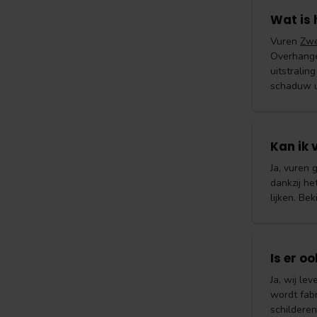
Wat is 
Vuren
Zwe
Overhange
uitstralin
schaduw ui
Kan ik 
Ja, vuren 
dankzij he
lijken. Be
Is er o
Ja, wij le
wordt fabr
schilderen