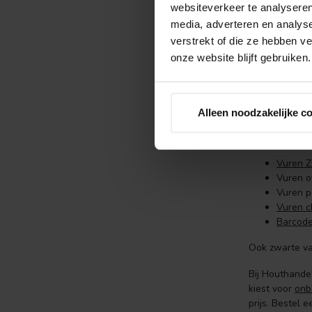
websiteverkeer te analyseren
Wat zijn 
media, adverteren en analys
Houten 
Gevelac
verstrekt of die ze hebben v
Onderho
onze website blijft gebruiken.
Schutti
Wandaf
Combina
Alleen noodzakelijke c
Profielen
Onze vuren gev
Vuren Z
Vuren o
Vuren p
Vuren c
Barcode
Ook zwarte var
Bij Houthandel
kiest voor
onb
prijs. Bestel 