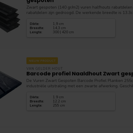
gespoten
Zwart gespoten (140 gr/m2) vuren halfhouts rabatdele
rabatdelen zijn gedroogd. De werkende breedte is 13.3c
Dikte
:
1,9 cm
Breedte
:
14,3 cm
Lengte
:
300 | 420 cm
NIEUW PRODUCT
VAN GELDER HOUT
Barcode profiel Naaldhout Zwart ges
De Vuren Zwart Gespoten Barcode Profiel Planken 255
industriële uitstraling met een zwarte afwerking. Geschik
Dikte
:
1.9 cm
Breedte
:
12.2 cm
Lengte
:
255 cm