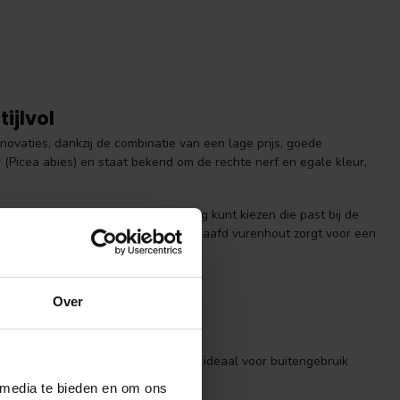
ijlvol
vaties, dankzij de combinatie van een lage prijs, goede
 (Picea abies) en staat bekend om de rechte nerf en egale kleur,
oor je eenvoudig een gevelbekleding kunt kiezen die past bij de
) als
geschaafd
beschikbaar. Geschaafd vurenhout zorgt voor een
uuste uitstraling biedt.
Over
e zagen, schroeven en monteren
e gevels
akt worden voor extra bescherming
nd tegen vocht en weersinvloeden, ideaal voor buitengebruik
 voor een nette en uniforme gevel
 media te bieden en om ons