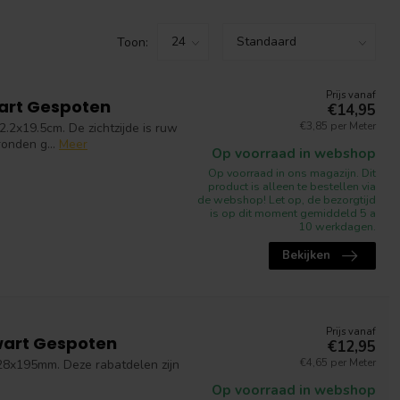
Toon:
Prijs vanaf
art Gespoten
€14,95
€3,85 per Meter
.2x19.5cm. De zichtzijde is ruw
onden g...
Meer
Op voorraad in webshop
Op voorraad in ons magazijn. Dit
product is alleen te bestellen via
de webshop! Let op, de bezorgtijd
is op dit moment gemiddeld 5 a
10 werkdagen.
Bekijken
Prijs vanaf
wart Gespoten
€12,95
€4,65 per Meter
28x195mm. Deze rabatdelen zijn
Op voorraad in webshop