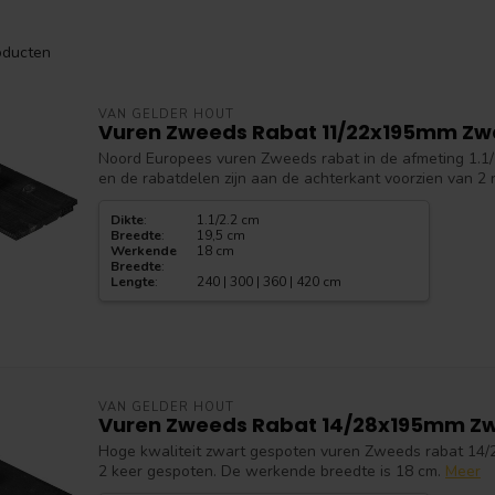
ducten
VAN GELDER HOUT
Vuren Zweeds Rabat 11/22x195mm Zw
Noord Europees vuren Zweeds rabat in de afmeting 1.1/2
en de rabatdelen zijn aan de achterkant voorzien van 2 r
Dikte
:
1.1/2.2 cm
Breedte
:
19,5 cm
Werkende
18 cm
Breedte
:
Lengte
:
240 | 300 | 360 | 420 cm
VAN GELDER HOUT
Vuren Zweeds Rabat 14/28x195mm Z
Hoge kwaliteit zwart gespoten vuren Zweeds rabat 14/
2 keer gespoten. De werkende breedte is 18 cm.
Meer