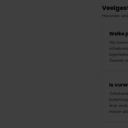
Veelges
Hieronder vin
Welke p
Wij levere
schaduwlij
eigentijds
Zweeds rab
Is vure
Onbehande
buitentoe
druk verdu
mooier al