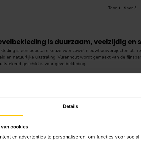
Toon
1
-
5
van 5
velbekleding is duurzaam, veelzijdig en st
kleding is een populaire keuze voor zowel nieuwbouwprojecten als reno
d en natuurlijke uitstraling. Vurenhout wordt gemaakt van de fijnspar
uitstekend geschikt is voor gevelbekleding.
elbekleding is verkrijgbaar in diverse profielen en afmetingen, waard
ontwerp van jouw woning of gebouw. Het hout is zowel fijnbezaagd (ruw
te afwerking, terwijl fijnbezaagd vurenhout een meer natuurlijke en rob
appen van vuren gevelbekleding
Details
evelbekleding is eenvoudig te bewerken:
vurenhout is makkelijk t
ut is veelzijdig inzetbaar:
geschikt voor zowel klassieke als modern
ut is behandelbaar:
onbehandeld hout kan geverfd, gebeitst of gel
 van cookies
egneerd vuren is duurzaam:
geïmpregneerd vurenhout is beter besta
ut heeft een stijlvolle uitstraling:
rechte nerf en egale kleur zorgen
ent en advertenties te personaliseren, om functies voor social