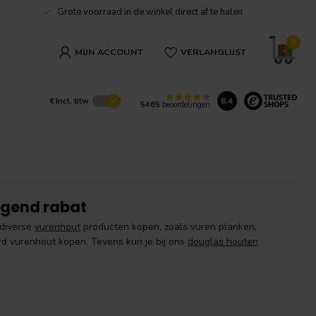
Grote voorraad in de winkel direct af te halen
0
MIJN ACCOUNT
VERLANGLIJST
8.4
€
Incl. btw
5465
beoordelingen
ngend rabat
 diverse
vurenhout
producten kopen, zoals vuren planken,
 vurenhout kopen. Tevens kun je bij ons
douglas houten