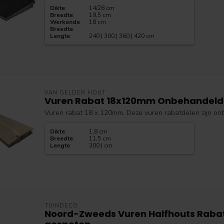
Dikte
:
14/28 cm
Breedte
:
19,5 cm
Werkende
18 cm
Breedte
:
Lengte
:
240 | 300 | 360 | 420 cm
VAN GELDER HOUT
Vuren Rabat 18x120mm Onbehandeld
Vuren rabat 18 x 120mm. Deze vuren rabatdelen zijn on
Dikte
:
1,8 cm
Breedte
:
11,5 cm
Lengte
:
300 | cm
TUINDECO
Noord-Zweeds Vuren Halfhouts Raba