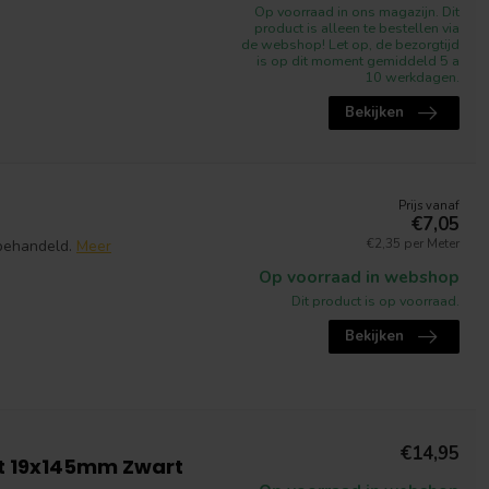
Op voorraad in ons magazijn. Dit
product is alleen te bestellen via
de webshop! Let op, de bezorgtijd
is op dit moment gemiddeld 5 a
10 werkdagen.
Bekijken
Prijs vanaf
€7,05
€2,35 per Meter
behandeld.
Meer
Op voorraad in webshop
Dit product is op voorraad.
Bekijken
€14,95
t 19x145mm Zwart