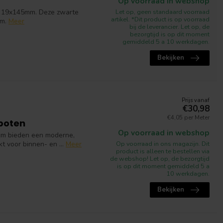
Op voorraad in webshop
n 19x145mm. Deze zwarte
Let op, geen standaard voorraad
artikel. *Dit product is op voorraad
m.
Meer
bij de leverancier. Let op, de
bezorgtijd is op dit moment
gemiddeld 5 a 10 werkdagen.
Bekijken
Prijs vanaf
€30,98
€4,05 per Meter
poten
Op voorraad in webshop
cm bieden een moderne,
t voor binnen- en ...
Meer
Op voorraad in ons magazijn. Dit
product is alleen te bestellen via
de webshop! Let op, de bezorgtijd
is op dit moment gemiddeld 5 a
10 werkdagen.
Bekijken