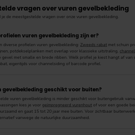
telde vragen over vuren gevelbekleding
d je de meestgestelde vragen over onze vuren gevelbekleding.
rofielen vuren gevelbekleding zijn er?
n diverse profielen vuren gevelbekleding:
Zweeds rabat
met schuin pro
nen, potdekselplanken met overlap voor klassieke uitstraling,
channel
e gevel met smalle en brede ribben. Welk profiel je kiest hangt af van
at, eigentijds voor channelsiding of barcode profiel.
n gevelbekleding geschikt voor buiten?
lde vuren gevelbekleding is minder geschikt voor buitengebruik vanw
passingen kies je voor
geïmpregneerd vurenhout
of voor een goede bei
urzaamd en gaat 15 tot 20 jaar mee buiten. Voor zichtbaar buitenwerk
ternatief vanwege de natuurlijke duurzaamheid.