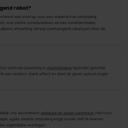
ngend rabat?
onteerd met overlap voor een waterdichte verbinding.
kt, wat sterke schaduwlijnen en een karakteristieke
vlakkere afwerking, terwijl overhangend rabat juist door de
oor verticale plaatsing is
channelsiding
bijzonder geschikt
eeft een modern, slank effect en doet de gevel optisch hoger
Bekijk ons assortiment
gekleurd en zwart vurenhout
. Het hout
e, egale zwarte uitstraling krijgt zonder zelf te hoeven
kke, eigentijdse woningen.