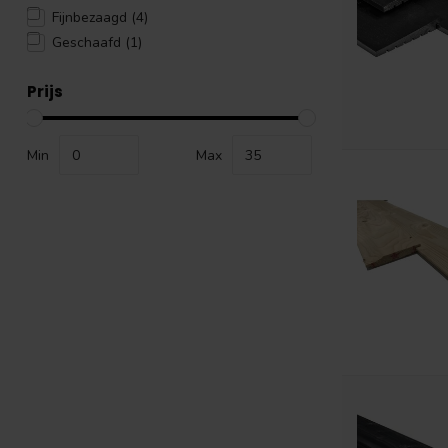
Fijnbezaagd
(4)
Geschaafd
(1)
Prijs
Min
Max