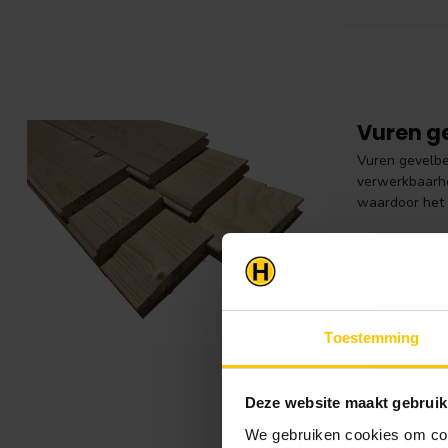
Vuren ge
Vuren gevelbe
verwerkbaarhei
waardoor het 
Onze vuren gev
stijl en het 
strakke en net
Eigensch
Toestemming
Vuren g
Vurenho
Vurenho
Deze website maakt gebruik
Geïmpr
Vurenho
We gebruiken cookies om cont