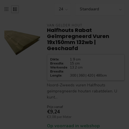
VAN GELDER HOUT
Halfhouts Rabat
Geïmpregneerd Vuren
19x150mm 132wb |
Geschaafd
Dikte
:
1.9 cm
Breedte
:
15 cm
Werkende
13.2 cm
Breedte
:
Lengte
:
300 | 360 | 420 | 480cm
Noord-Zweeds vuren Halfhouts
geïmpregneerde houten rabatdelen. U
kunt...
Prijs vanaf
€9,24
€3,08 per Meter
Op voorraad in webshop