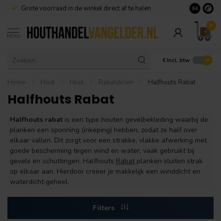
Grote voorraad in de winkel direct af te halen
8.4
0
MENU
€
Incl. btw
Home
/
Hout
/
Hout
/
Rabatdelen
/
Halfhouts Rabat
Halfhouts Rabat
Halfhouts rabat
is een type houten gevelbekleding waarbij de
planken een sponning (inkeping) hebben, zodat ze half over
elkaar vallen. Dit zorgt voor een strakke, vlakke afwerking met
goede bescherming tegen wind en water, vaak gebruikt bij
gevels en schuttingen. Halfhouts
Rabat
planken sluiten strak
op elkaar aan. Hierdoor creëer je makkelijk een winddicht en
waterdicht geheel.
Filters