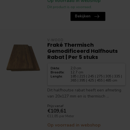
Op voorraad in webshop
Dit product is op voorraad.
Bekijken
V-WOOD
Fraké Thermisch
Gemodificeerd Halfhouts
Rabat | Per 5 stuks
Dikte
:
2,0 cm
Breedte
:
12.7 cm
Lengte
:
185 | 215 | 245 | 275 | 305 | 335 |
365 | 395 | 425 | 455 | 485 cm
Dit halfhoutse rabat heeft een afmeting
van 20x127 mm en is thermisch ...
Prijs vanaf
€109,61
€11,85 per Meter
Op voorraad in webshop