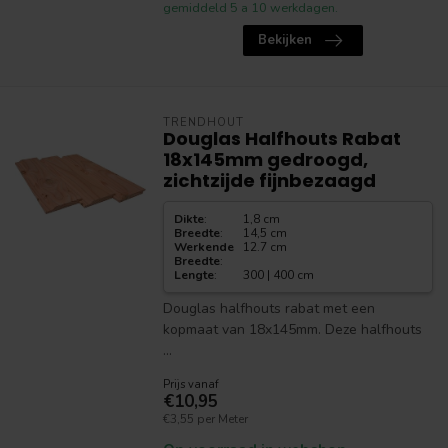
gemiddeld 5 a 10 werkdagen.
Bekijken
TRENDHOUT
Douglas Halfhouts Rabat
18x145mm gedroogd,
zichtzijde fijnbezaagd
Dikte
:
1,8 cm
Breedte
:
14,5 cm
Werkende
12.7 cm
Breedte
:
Lengte
:
300 | 400 cm
Douglas halfhouts rabat met een
kopmaat van 18x145mm. Deze halfhouts
...
Prijs vanaf
€10,95
€3,55 per Meter