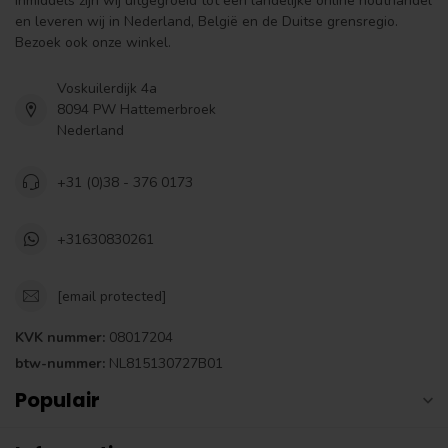
Inmiddels zijn wij uitgegroeid tot een landelijke online houthandel
en leveren wij in Nederland, België en de Duitse grensregio.
Bezoek ook onze winkel.
Voskuilerdijk 4a
8094 PW Hattemerbroek
Nederland
+31 (0)38 - 376 0173
+31630830261
[email protected]
KVK nummer:
08017204
btw-nummer:
NL815130727B01
Populair