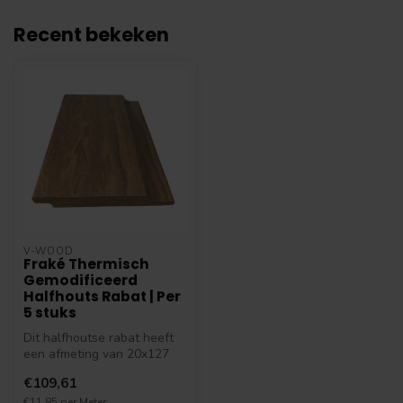
Recent bekeken
V-WOOD
Fraké Thermisch
Gemodificeerd
Halfhouts Rabat | Per
5 stuks
Dit halfhoutse rabat heeft
een afmeting van 20x127
mm en is thermisch
€109,61
gemodifice...
€11,85 per Meter