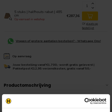
5 stuks | halfhouts rabat | 485
cm
€287,36
Op voorraad in webshop
Of
plaats op
bestellijst
Vragen of grotere aantallen bestellen? - Whatsapp Ons!
Op aanvraag
Jouw bestelling vanaf €1.700,- wordt gratis geleverd |
Pakketpost €12,95 verzendkosten, gratis vanaf 50,-
Productomschrijving
Gerelateerde producten