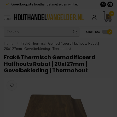
Goedkoopste
houthandel met eigen winkel
Geen minim
8.4
0
MENU
€
Incl. btw
Home
/
Fraké Thermisch Gemodificeerd Halfhouts Rabat |
20x127mm | Gevelbekleding | Thermohout
Fraké Thermisch Gemodificeerd
Halfhouts Rabat | 20x127mm |
Gevelbekleding | Thermohout