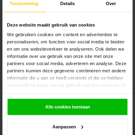
TUINDECO
Toestemming
Details
Over
€4,10
Kunststof vloerdrager
verstelbaar
€3,15
Op voorraad in webshop
Deze website maakt gebruik van cookies
TUINDECO
We gebruiken cookies om content en advertenties te
Douglas Vlonderplank
€15,95
28x140mm Met Profiel
personaliseren, om functies voor social media te bieden
Op voorraad in webshop
en om ons websiteverkeer te analyseren. Ook delen we
informatie over uw gebruik van onze site met onze
partners voor social media, adverteren en analyse. Deze
TUINDECO
Hapax FIXING Pro Clips |
partners kunnen deze gegevens combineren met andere
Onzichtbare Montage
€107,95
Vlonderplanken
informatie die u aan ze heeft verstrekt of die ze hebben
Op voorraad in webshop
verzameld op basis van uw gebruik van hun services. U
gaat akkoord met onze cookies als u onze website blijft
gebruiken.
Alle cookies toestaan
Klantenservice
Heb je een vraag? Stel je vraag via onze chat,
bekijk onze
veelgestelde vragen
of neem
Aanpassen
contact op met de
klantenservice
. Wij helpen u