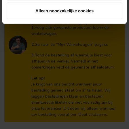
graag verder met het samenstellen van uw
bestelling.
Alleen noodzakelijke cookies
Afhalen en zeker weten dan uw
producten aanwezig zijn?:
1.
Voeg alle gewenste producten toe in de
winkelwagen.
2.
Ga naar de “Mijn Winkelwagen” pagina.
3.
Rond de bestelling af waarbij je kiest voor
afhalen in de winkel. Vermeld in het
opmerkingen veld de gewenste afhaaldatum.
Let op!
Je krijgt van ons bericht wanneer jouw
bestelling gereed staat om af te halen. Wij
leggen bestellingen klaar en bestellen
eventueel artikelen die niet voorradig zijn bij
onze leverancier. Dit doen wij alleen wanneer
uw bestelling vooraf per iDeal voldaan is.