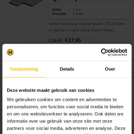
Dikte
:
2 cm
Breedte
:
14 cm
Semi-Massieve vlonderplank 23x138mm
in de kleur Light Grey. Semi-Massi...
€27,95
€28,95
Op voorraad in webshop
Let op, geen standaard voorraad
artikel. *Dit product is op voorraad
bij de leverancier. Let op, de
Toestemming
Details
Over
bezorgtijd is op dit moment
gemiddeld 5 a 10 werkdagen.
Bekijken
Deze website maakt gebruik van cookies
We gebruiken cookies om content en advertenties te
personaliseren, om functies voor social media te bieden
TUINDECO
PuraShield Massief
en om ons websiteverkeer te analyseren. Ook delen we
Composiet Vlonderplank
informatie over uw gebruik van onze site met onze
Cedar 23x138mm
partners voor social media, adverteren en analyse. Deze