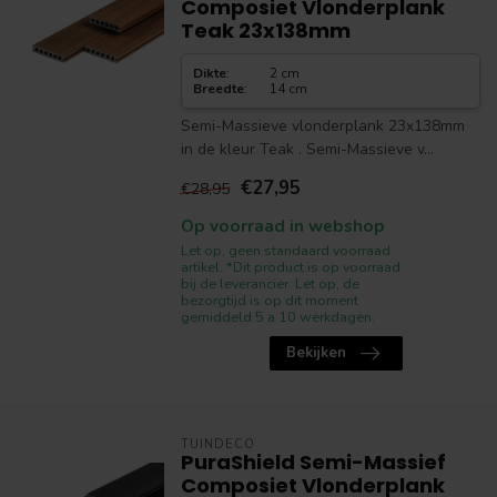
Composiet Vlonderplank
Teak 23x138mm
Dikte
:
2 cm
Breedte
:
14 cm
Semi-Massieve vlonderplank 23x138mm
in de kleur Teak . Semi-Massieve v...
€27,95
€28,95
Op voorraad in webshop
Let op, geen standaard voorraad
artikel. *Dit product is op voorraad
bij de leverancier. Let op, de
bezorgtijd is op dit moment
gemiddeld 5 a 10 werkdagen.
Bekijken
TUINDECO
PuraShield Semi-Massief
Composiet Vlonderplank