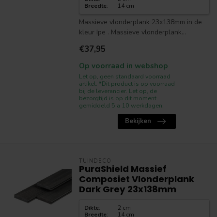
Breedte
:
14 cm
Massieve vlonderplank 23x138mm in de
kleur Ipe . Massieve vlonderplank...
€37,95
Op voorraad in webshop
Let op, geen standaard voorraad
artikel. *Dit product is op voorraad
bij de leverancier. Let op, de
bezorgtijd is op dit moment
gemiddeld 5 a 10 werkdagen.
Bekijken
TUINDECO
PuraShield Massief
Composiet Vlonderplank
Dark Grey 23x138mm
Dikte
:
2 cm
Breedte
:
14 cm