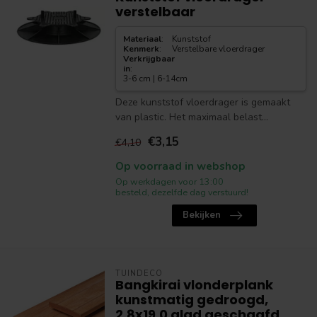
verstelbaar
Materiaal
:
Kunststof
Kenmerk
:
Verstelbare vloerdrager
Verkrijgbaar
in
:
3-6 cm | 6-14cm
Deze kunststof vloerdrager is gemaakt
van plastic. Het maximaal belast...
€3,15
€4,10
Op voorraad in webshop
Op werkdagen voor 13:00
besteld, dezelfde dag verstuurd!
Bekijken
TUINDECO
Bangkirai vlonderplank
kunstmatig gedroogd,
2.8x19.0 glad geschaafd