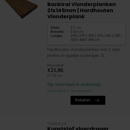
Bankirai Vlonderplanken
21x145mm | Hardhouten
Vlonderplank
Dikte
:
2,1 cm
Breedte
:
14,5 cm
Lengte
:
245 | 275 | 305 | 335 | 365 | 395 |
430 | 460 | 490 cm
Hardhouten vlonderplanken met 1 zijde
profiel en gladde onderzijde. D...
Prijs vanaf
€21,86
€7,95 per
Op voorraad in webshop
Dit product is op voorraad.
Bekijken
TUINDECO
Kunststof vloerdrager