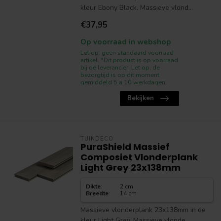
kleur Ebony Black. Massieve vlond...
€37,95
Op voorraad in webshop
Let op, geen standaard voorraad
artikel. *Dit product is op voorraad
bij de leverancier. Let op, de
bezorgtijd is op dit moment
gemiddeld 5 a 10 werkdagen.
Bekijken
TUINDECO
PuraShield Massief
Composiet Vlonderplank
Light Grey 23x138mm
Dikte
:
2 cm
Breedte
:
14 cm
Massieve vlonderplank 23x138mm in de
kleur Light Grey. Massieve vlonde...