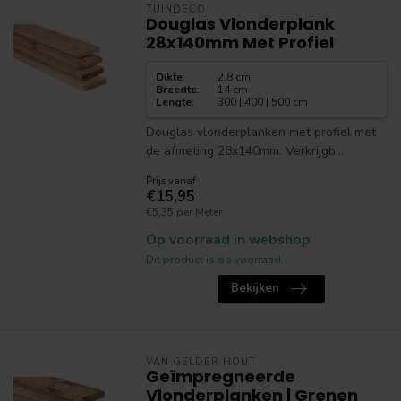
TUINDECO
Douglas Vlonderplank
28x140mm Met Profiel
Dikte
:
2,8 cm
Breedte
:
14 cm
Lengte
:
300 | 400 | 500 cm
Douglas vlonderplanken met profiel met
de afmeting 28x140mm. Verkrijgb...
Prijs vanaf
€15,95
€5,35 per Meter
Op voorraad in webshop
Dit product is op voorraad.
Bekijken
VAN GELDER HOUT
Geïmpregneerde
Vlonderplanken | Grenen