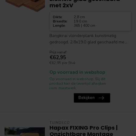
met 2xV
Dikte
:
2,8 cm
Breedte
:
19.0 cm
Lengte
:
365 | 400 cm
Bangkirai vlonderplank kunstmatig
gedroogd, 2.8x19.0 glad geschaafd me...
Prijs vanaf
€62,95
€62,95 per Stuk
Op voorraad in webshop
Op voorraad in webshop. Bij dit
product kan de levertijd afwijken
i.v.m. maatwerk.
Bekijken
TUINDECO
Hapax FIXING Pro Clips |
Onzichtbare Montage