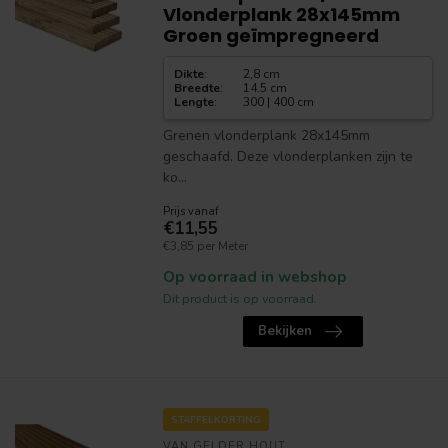
Vlonderplank 28x145mm
Groen geïmpregneerd
Dikte
:
2,8 cm
Breedte
:
14.5 cm
Lengte
:
300 | 400 cm
Grenen vlonderplank 28x145mm
geschaafd. Deze vlonderplanken zijn te
ko...
Prijs vanaf
€11,55
€3,85 per Meter
Op voorraad in webshop
Dit product is op voorraad.
Bekijken
STAFFELKORTING
VAN GELDER HOUT