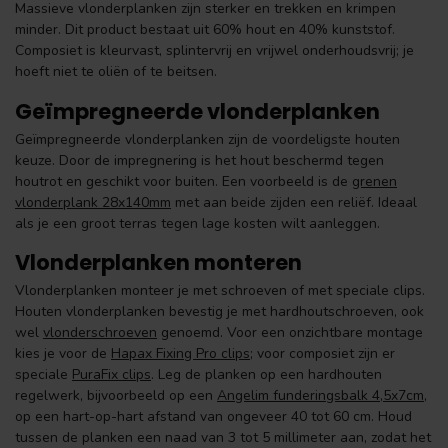
Massieve vlonderplanken zijn sterker en trekken en krimpen
minder. Dit product bestaat uit 60% hout en 40% kunststof.
Composiet is kleurvast, splintervrij en vrijwel onderhoudsvrij; je
hoeft niet te oliën of te beitsen.
Geïmpregneerde vlonderplanken
Geïmpregneerde vlonderplanken zijn de voordeligste houten
keuze. Door de impregnering is het hout beschermd tegen
houtrot en geschikt voor buiten. Een voorbeeld is de
grenen
vlonderplank 28x140mm
met aan beide zijden een reliëf. Ideaal
als je een groot terras tegen lage kosten wilt aanleggen.
Vlonderplanken monteren
Vlonderplanken monteer je met schroeven of met speciale clips.
Houten vlonderplanken bevestig je met hardhoutschroeven, ook
wel
vlonderschroeven
genoemd. Voor een onzichtbare montage
kies je voor de
Hapax Fixing Pro clips
; voor composiet zijn er
speciale
PuraFix clips
. Leg de planken op een hardhouten
regelwerk, bijvoorbeeld op een
Angelim funderingsbalk 4,5x7cm
,
op een hart-op-hart afstand van ongeveer 40 tot 60 cm. Houd
tussen de planken een naad van 3 tot 5 millimeter aan, zodat het