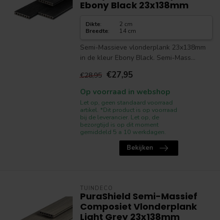
Ebony Black 23x138mm
Dikte
:
2 cm
Breedte
:
14 cm
Semi-Massieve vlonderplank 23x138mm
in de kleur Ebony Black. Semi-Mass...
€27,95
€28,95
Op voorraad in webshop
Let op, geen standaard voorraad
artikel. *Dit product is op voorraad
bij de leverancier. Let op, de
bezorgtijd is op dit moment
gemiddeld 5 a 10 werkdagen.
Bekijken
TUINDECO
PuraShield Semi-Massief
Composiet Vlonderplank
Light Grey 23x138mm