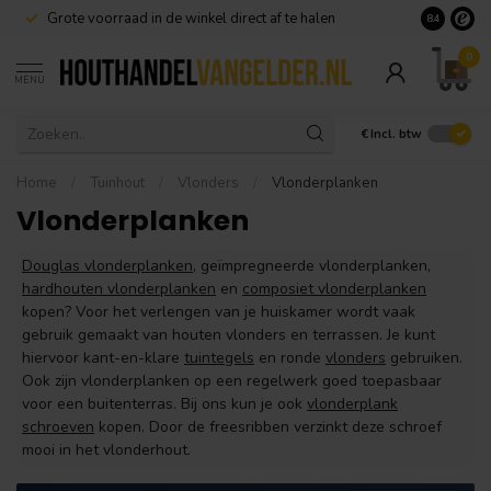
Dé specialist in
Douglas hout
Goedkoop
8.4
0
MENU
€
Incl. btw
Home
/
Tuinhout
/
Vlonders
/
Vlonderplanken
Vlonderplanken
Douglas vlonderplanken
, geïmpregneerde vlonderplanken,
hardhouten vlonderplanken
en
composiet vlonderplanken
kopen? Voor het verlengen van je huiskamer wordt vaak
gebruik gemaakt van houten vlonders en terrassen. Je kunt
hiervoor kant-en-klare
tuintegels
en ronde
vlonders
gebruiken.
Ook zijn vlonderplanken op een regelwerk goed toepasbaar
voor een buitenterras. Bij ons kun je ook
vlonderplank
schroeven
kopen. Door de freesribben verzinkt deze schroef
mooi in het vlonderhout.