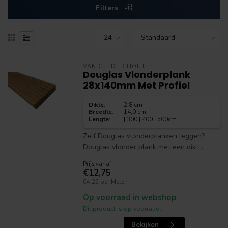
Filters
VAN GELDER HOUT
Douglas Vlonderplank
28x140mm Met Profiel
Dikte
:
2,8 cm
Breedte
:
14,0 cm
Lengte
:
| 300 | 400 | 500cm
Zelf Douglas vlonderplanken leggen?
Douglas vlonder plank met een dikt...
Prijs vanaf
€12,75
€4,25 per Meter
Op voorraad in webshop
Dit product is op voorraad.
Bekijken