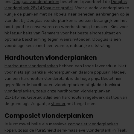
ons
Douglas vlonderplanken
bestellen, bijvoorbeeld de
Douglas
vlonderplank 28x145mm met profiel
. Voor gladde vlonderplanken
kun je de planken met de ribbels naar beneden aanbrengen op je
vlonder. Bij Douglas vlonderplanken is beitsen belangrijk om het
hout goed te conserveren en weerbestendig te maken. Kies voor
hk lazuur beits van Remmers voor het beste eindresultaat en
optimale bescherming tegen weersinvloeden. Douglas is een
voordelige keuze met een warme, natuurlijke uitstraling.
Hardhouten vlonderplanken
Hardhouten vlonderplanken
hebben een lange levensduur. Niet
voor niets zijn
bankirai vlonderplanken
daarom populair. Nadeel
van een hardhouten vlonderplank is de hoge prijs. Bestel hier
geprofileerde hardhouten vlonderplanken of gladde bankirai
vlonderplanken, zoals onze
hardhouten vlonderplanken
21x145mm
. Gebruik altijd een hardhouten regelwerk dat los van
de grond ligt. Zo gaat je
vlonder
het langst mee.
Composiet vlonderplanken
Je kunt zowel holle als massieve
composiet vlonderplanken
kopen, zoals de
PuraShield semi-massieve vlonderplank in Teak
.