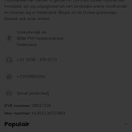
Houthandel van Gelder is gestart in 1979 als lokale houthandel.
Inmiddels zijn wij uitgegroeid tot een landelijke online houthandel
en leveren wij in Nederland, België en de Duitse grensregio.
Bezoek ook onze winkel.
Voskuilerdijk 4a
8094 PW Hattemerbroek
Nederland
+31 (0)38 - 376 0173
+31630830261
[email protected]
KVK nummer:
08017204
btw-nummer:
NL815130727B01
Populair