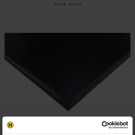
Toon
1
-
2
van 2
Betonplex 18mm extra sterke en