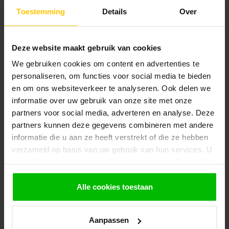
waterbestendige plaat
Toestemming
Details
Over
Betonplex 18mm is een extra sterke en waterbestendige plaat
die ideaal is voor zware bouw‑ en buitenprojecten. Dankzij de
betere dikte en versteviging biedt deze betonplex plaat nog meer
Deze website maakt gebruik van cookies
stabiliteit en draagkracht dan de dunnere varianten, terwijl hij
toch goed te verwerken blijft. Betonplex 18mm is uitstekend
We gebruiken cookies om content en advertenties te
geschikt voor toepassingen waar vocht, belasting en intensief
personaliseren, om functies voor social media te bieden
gebruik samenkomen. Denk daarbij aan betonbekisting, vloeren,
en om ons websiteverkeer te analyseren. Ook delen we
steigers, werkvloeren en andere constructieve toepassingen.
informatie over uw gebruik van onze site met onze
partners voor social media, adverteren en analyse. Deze
Voordelen van Betonplex plaat 18mm:
Zeer sterke en robuuste bouwplaat – geschikt voor zware
partners kunnen deze gegevens combineren met andere
toepassingen
informatie die u aan ze heeft verstrekt of die ze hebben
Waterbestendig – bestand tegen vocht en weersinvloeden
verzameld op basis van uw gebruik van hun services. U
Vormvast en duurzaam – behoudt structuur en sterkte
gaat akkoord met onze cookies als u onze website blijft
onder belasting
gebruiken.
Glad en stabiel oppervlak – ideaal voor betonbekisting en
Alle cookies toestaan
afwerking
Eenvoudig te bewerken – zagen, boren en bevestigen met
standaard gereedschap
Aanpassen
Veelzijdig inzetbaar – geschikt voor vloeren,