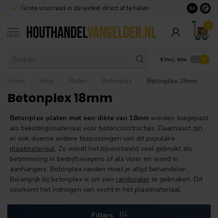
Grote voorraad in de winkel direct af te halen
8.4
0
MENU
€
Incl. btw
Home
/
Hout
/
Platen
/
Betonplex
/
Betonplex 18mm
Betonplex 18mm
Betonplex platen met een dikte van 18mm
worden toegepast
als bekistingsmateriaal voor betonconstructies. Daarnaast zijn
er ook diverse andere toepassingen van dit populaire
plaatmateriaal
. Zo wordt het bijvoorbeeld veel gebruikt als
betimmering in bedrijfswagens of als vloer en wand in
aanhangers. Betonplex randen moet je altijd behandelen.
Belangrijk bij betonplex is om een
randsealer
te gebruiken. Dit
voorkomt het indringen van vocht in het plaatmateriaal.
Filters