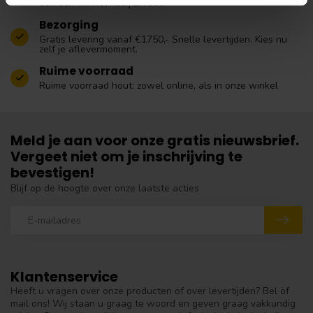
ook een winkel nabij Zwolle.
Bezorging
Gratis levering vanaf €1750,- Snelle levertijden. Kies nu
zelf je aflevermoment.
Ruime voorraad
Ruime voorraad hout: zowel online, als in onze winkel
Meld je aan voor onze gratis nieuwsbrief.
Vergeet niet om je inschrijving te
bevestigen!
Blijf op de hoogte over onze laatste acties
Klantenservice
Heeft u vragen over onze producten of over levertijden? Bel of
mail ons! Wij staan u graag te woord en geven graag vakkundig