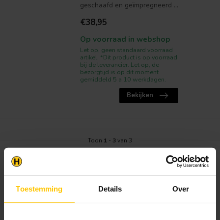
geschaafd en geïmpregneerd ...
€38,95
Op voorraad in webshop
Let op, geen standaard voorraad
artikel. *Dit product is op voorraad
bij de leverancier. Let op, de
bezorgtijd is op dit moment
gemiddeld 5 a 10 werkdagen.
Bekijken
Toon
1
-
3
van 3
Toestemming
Details
Over