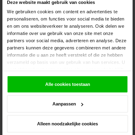
Deze website maakt gebruik van cookies
We gebruiken cookies om content en advertenties te
personaliseren, om functies voor social media te bieden
en om ons websiteverkeer te analyseren. Ook delen we
informatie over uw gebruik van onze site met onze
partners voor social media, adverteren en analyse. Deze
partners kunnen deze gegevens combineren met andere
informatie die u aan ze heeft verstrekt of die ze hebben
Houthandel van Gelder levert trellis in diverse maten en soorten,
verzameld op basis van uw gebruik van hun services. U
met en zonder kader in zowel
hardhout trellis
als geïmpregneerd
gaat akkoord met onze cookies als u onze website blijft
houten trellis. Deze trellis bieden u een scala aan mogelijkheden.
gebruiken.
U kunt ze combineren met diverse schermen of gebruiken voor
erfafscheiding met een meer "open" karakter. Een andere optie is
Alle cookies toestaan
ons
gegalvaniseerde gaas
en
gegalvaniseerd gaas met houten
kader
.
Aanpassen
Alleen noodzakelijke cookies
Winkel met webshop
Houthandel sinds 1979. Wij hebben naast onze webshop,