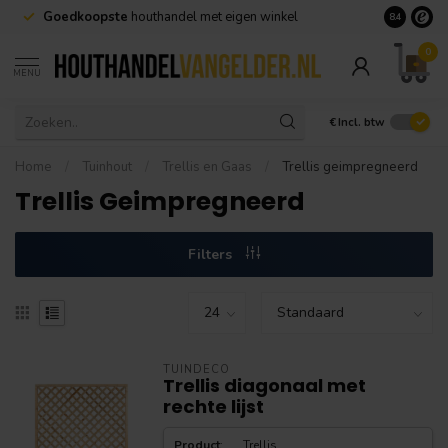
Goedkoopste
houthandel met eigen winkel
Geen minim
8.4
0
MENU
€
Incl. btw
Home
/
Tuinhout
/
Trellis en Gaas
/
Trellis geimpregneerd
Trellis Geimpregneerd
Filters
TUINDECO
Trellis diagonaal met
rechte lijst
Product
:
Trellis