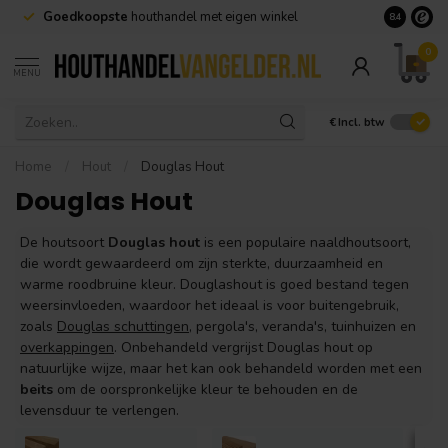
Goedkoopste
houthandel met eigen winkel
Geen minim
8.4
0
MENU
€
Incl. btw
Home
/
Hout
/
Douglas Hout
Douglas Hout
De houtsoort
Douglas hout
is een populaire naaldhoutsoort,
die wordt gewaardeerd om zijn sterkte, duurzaamheid en
warme roodbruine kleur. Douglashout is goed bestand tegen
weersinvloeden, waardoor het ideaal is voor buitengebruik,
zoals
Douglas schuttingen
, pergola's, veranda's, tuinhuizen en
overkappingen
. Onbehandeld vergrijst Douglas hout op
natuurlijke wijze, maar het kan ook behandeld worden met een
beits
om de oorspronkelijke kleur te behouden en de
levensduur te verlengen.