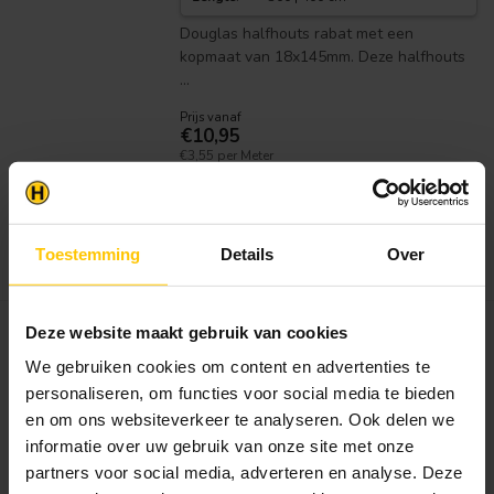
Douglas halfhouts rabat met een
kopmaat van 18x145mm. Deze halfhouts
...
Prijs vanaf
€10,95
€3,55 per Meter
Op voorraad in webshop
Dit product is op voorraad.
Bekijken
Toestemming
Details
Over
Deze website maakt gebruik van cookies
VAN GELDER HOUT
Douglas Sponningplank
We gebruiken cookies om content en advertenties te
18x190mm Onbehandeld
personaliseren, om functies voor social media te bieden
en om ons websiteverkeer te analyseren. Ook delen we
Dikte
:
1.8 cm
Breedte
:
19 cm
informatie over uw gebruik van onze site met onze
Werkende
17.5 cm
Breedte
:
partners voor social media, adverteren en analyse. Deze
Lengte
:
300 | 400 | 500 cm