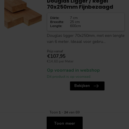
Douglas Ligger / Regel
70x250mm Fijnbezaagd
Dikte
:
7 cm
Breedte
:
25 cm
Lengte
:
600cm
Douglas ligger 70x250mm, met een lengte
van 6 meter. Ideaal voor gebru...
Prijs vanaf
€107,95
€14,60 per Meter
Op voorraad in webshop
Dit product is op voorraad.
Bekijken
Toon
1
-
24
van 69
Toon meer