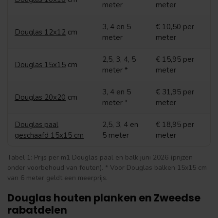
meter
meter
3, 4 en 5
€ 10,50 per
Douglas 12x12
cm
meter
meter
2,5, 3, 4, 5
€ 15,95 per
Douglas 15x15
cm
meter *
meter
3, 4 en 5
€ 31,95 per
Douglas 20x20
cm
meter *
meter
Douglas paal
2,5, 3, 4 en
€ 18,95 per
geschaafd 15x15 cm
5 meter
meter
Tabel 1: Prijs per m1 Douglas paal en balk juni 2026 (prijzen
onder voorbehoud van fouten). * Voor Douglas balken 15x15 cm
van 6 meter geldt een meerprijs.
Douglas houten planken en Zweedse
rabatdelen