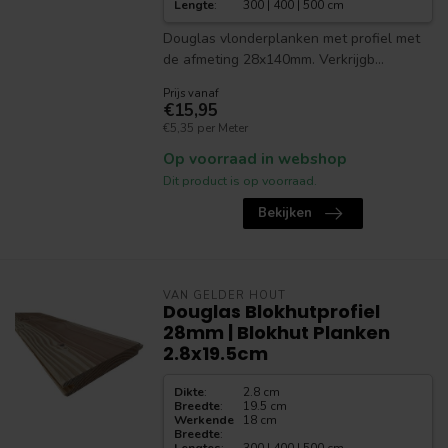
Lengte
:
300 | 400 | 500 cm
Douglas vlonderplanken met profiel met
de afmeting 28x140mm. Verkrijgb...
Prijs vanaf
€15,95
€5,35 per Meter
Op voorraad in webshop
Dit product is op voorraad.
Bekijken
VAN GELDER HOUT
Douglas Blokhutprofiel
28mm | Blokhut Planken
2.8x19.5cm
Dikte
:
2.8 cm
Breedte
:
19.5 cm
Werkende
18 cm
Breedte
: