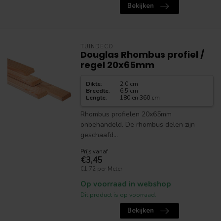
Bekijken
TUINDECO
Douglas Rhombus profiel /
regel 20x65mm
Dikte
:
2,0 cm
Breedte
:
6,5 cm
Lengte
:
180 en 360 cm
Rhombus profielen 20x65mm
onbehandeld. De rhombus delen zijn
geschaafd...
Prijs vanaf
€3,45
€1,72 per Meter
Op voorraad in webshop
Dit product is op voorraad.
Bekijken