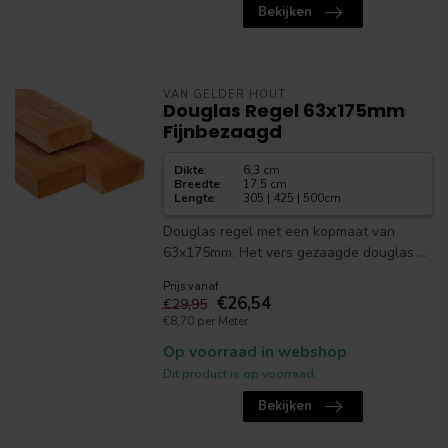
Bekijken
VAN GELDER HOUT
Douglas Regel 63x175mm
Fijnbezaagd
Dikte
:
6,3 cm
Breedte
:
17,5 cm
Lengte
:
305 | 425 | 500cm
Douglas regel met een kopmaat van
63x175mm. Het vers gezaagde douglas ...
Prijs vanaf
€26,54
€29,95
€8,70 per Meter
Op voorraad in webshop
Dit product is op voorraad.
Bekijken