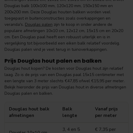
Douglas balk 100x100 mm, 120x120 mm, 150x150 mm en
200x200 mm. Deze Douglas houten balken worden veel
toegepast in buitenconstructies zoals overkappingen en
veranda's.
Douglas palen
zijn te koop in onder andere de
populaire afmetingen 10x10 cm, 12x12 cm, 15x15 cm en 20x20
cm. Een Douglas paal heeft een robuust uiterlijk en is in
vergelijking tot bijvoorbeeld een eiken balk relatief voordelig.
Douglas palen vind je veel terug in tuinoverkappingen.
Prijs Douglas hout palen en balken
Douglas hout kopen? De kosten voor Douglas hout zijn relatief
laag. Zo is de prijs van een Douglas paal 15x15 centimeter met
een lengte van 3 meter slechts €47,85 ofwel €15,95 per meter.
Bekijk hieronder de prijs van Douglas hout in diverse afmetingen
Douglas palen en balken.
Douglas hout balk
Balk
Vanaf prijs
afmetingen
lengte
per meter
3, 4 en 5
€ 7,35 per
Douglas 10x10
cm