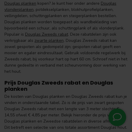
Douglas planken
kopen? Je kunt hier onder andere
Douglas
vlonderplanken
, potdekselplanken, blokhutprofielplanken,
vellingdelen, schuttingplanken en steigerplanken bestellen.
Douglas planken worden toegepast als wandbekleding van
bijvoorbeeld een schuur, als schuttingplank of als vlonderplank.
Populair is
Douglas Zweeds rabat
. Deze rabatdelen zijn ook
verkrijgbaar als
zwarte planken
. Douglas Zweeds rabat kan
zowel gespoten als gedompeld zijn; gespoten rabat geeft een
mooier en egaler eindresultaat. Gebruik voldoende regelwerk bij
Zweeds rabat, bij voorkeur hart op hart 60 cm. Schroef niet in het
dunne gedeelte in verband met scheurvorming door werking van
het hout.
Prijs Douglas Zweeds rabat en Douglas
planken
De kosten van Douglas planken en Douglas Zweeds rabat kun je
vinden in onderstaande tabel. Zo is de prijs van zwart gespoten
Douglas Zweeds rabat met een lengte van 3 meter slechts €
14,55 ofwel € 4,85 per meter. Bekijk hieronder de prijs van
Douglas planken en Zweedse rabatdelen in diverse afmetingen.
Dit betreft een selectie van ons totale assortiment Douglas hout.