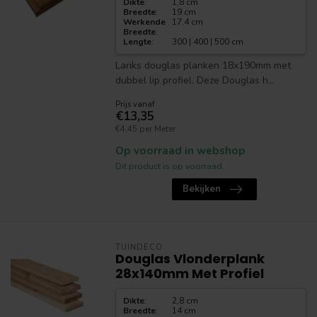
Dikte
:
1,8 cm
Breedte
:
19 cm
Werkende
17.4 cm
Breedte
:
Lengte
:
300 | 400 | 500 cm
Lariks douglas planken 18x190mm met
dubbel lip profiel. Deze Douglas h...
Prijs vanaf
€13,35
€4,45 per Meter
Op voorraad in webshop
Dit product is op voorraad.
Bekijken
TUINDECO
Douglas Vlonderplank
28x140mm Met Profiel
Dikte
:
2,8 cm
Breedte
:
14 cm