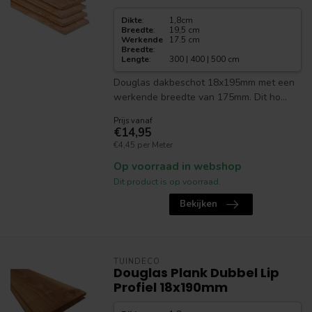
Dikte
:
1,8cm
Breedte
:
19,5 cm
Werkende
17.5 cm
Breedte
:
Lengte
:
300 | 400 | 500 cm
Douglas dakbeschot 18x195mm met een
werkende breedte van 175mm. Dit ho...
Prijs vanaf
€14,95
€4,45 per Meter
Op voorraad in webshop
Dit product is op voorraad.
Bekijken
TUINDECO
Douglas Plank Dubbel Lip
Profiel 18x190mm