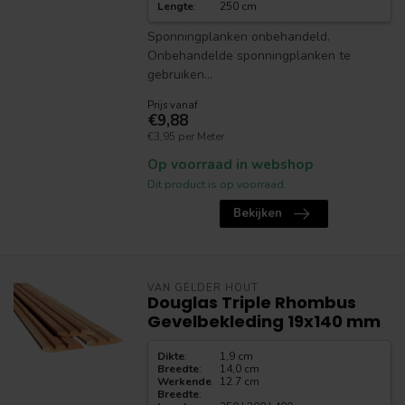
Lengte
:
250 cm
Sponningplanken onbehandeld.
Onbehandelde sponningplanken te
gebruiken...
Prijs vanaf
€9,88
€3,95 per Meter
Op voorraad in webshop
Dit product is op voorraad.
Bekijken
VAN GELDER HOUT
Douglas Triple Rhombus
Gevelbekleding 19x140 mm
Dikte
:
1,9 cm
Breedte
:
14,0 cm
Werkende
12.7 cm
Breedte
: