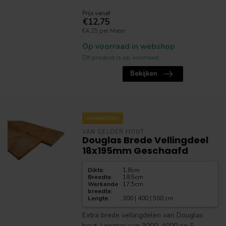
Prijs vanaf
€12,75
€4,25 per Meter
Op voorraad in webshop
Dit product is op voorraad.
Bekijken
AANBIEDING
VAN GELDER HOUT
Douglas Brede Vellingdeel
18x195mm Geschaafd
Dikte
:
1.8cm
Breedte
:
19.5cm
Werkende
17.5cm
breedte
:
Lengte
:
300 | 400 | 500 cm
Extra brede vellingdelen van Douglas
hout. Lengtes van 3000, 4000 en 5...