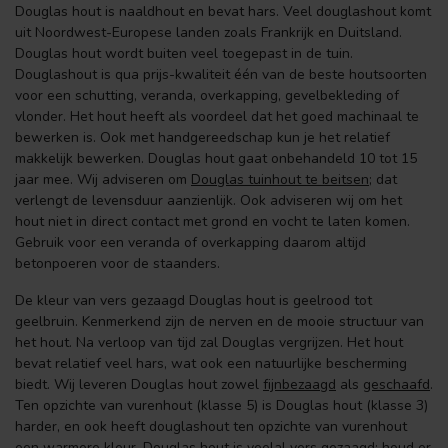
Douglas hout is naaldhout en bevat hars. Veel douglashout komt
uit Noordwest-Europese landen zoals Frankrijk en Duitsland.
Douglas hout wordt buiten veel toegepast in de tuin.
Douglashout is qua prijs-kwaliteit één van de beste houtsoorten
voor een schutting, veranda, overkapping, gevelbekleding of
vlonder. Het hout heeft als voordeel dat het goed machinaal te
bewerken is. Ook met handgereedschap kun je het relatief
makkelijk bewerken. Douglas hout gaat onbehandeld 10 tot 15
jaar mee. Wij adviseren om
Douglas tuinhout te beitsen
; dat
verlengt de levensduur aanzienlijk. Ook adviseren wij om het
hout niet in direct contact met grond en vocht te laten komen.
Gebruik voor een veranda of overkapping daarom altijd
betonpoeren voor de staanders.
De kleur van vers gezaagd Douglas hout is geelrood tot
geelbruin. Kenmerkend zijn de nerven en de mooie structuur van
het hout. Na verloop van tijd zal Douglas vergrijzen. Het hout
bevat relatief veel hars, wat ook een natuurlijke bescherming
biedt. Wij leveren Douglas hout zowel
fijnbezaagd
als
geschaafd
.
Ten opzichte van vurenhout (klasse 5) is Douglas hout (klasse 3)
harder, en ook heeft douglashout ten opzichte van vurenhout
een warmere kleur. Douglas hout is veelal vers gezaagd; houd er