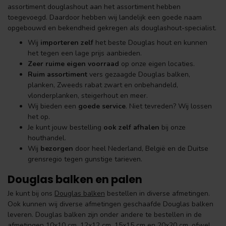
assortiment douglashout aan het assortiment hebben
toegevoegd. Daardoor hebben wij landelijk een goede naam
opgebouwd en bekendheid gekregen als douglashout-specialist.
Wij
importeren zelf
het beste Douglas hout en kunnen
het tegen een lage prijs aanbieden.
Zeer ruime eigen voorraad
op onze eigen locaties.
Ruim assortiment
vers gezaagde Douglas balken,
planken, Zweeds rabat zwart en onbehandeld,
vlonderplanken, steigerhout en meer.
Wij bieden een
goede service
. Niet tevreden? Wij lossen
het op.
Je kunt jouw bestelling
ook zelf afhalen
bij onze
houthandel.
Wij
bezorgen
door heel Nederland, België en de Duitse
grensregio tegen gunstige tarieven.
Douglas balken en palen
Je kunt bij ons
Douglas balken
bestellen in diverse afmetingen.
Ook kunnen wij diverse afmetingen geschaafde Douglas balken
leveren. Douglas balken zijn onder andere te bestellen in de
afmetingen 10x10 cm, 12x12 cm, 15x15 cm en 20x20 cm, ofwel