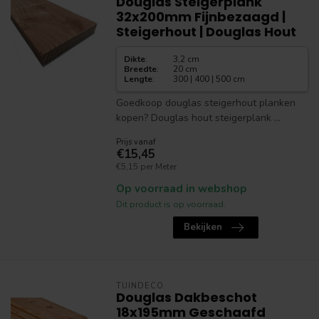
Douglas Steigerplank
32x200mm Fijnbezaagd |
Steigerhout | Douglas Hout
Dikte
:
3,2 cm
Breedte
:
20 cm
Lengte
:
300 | 400 | 500 cm
Goedkoop douglas steigerhout planken
kopen? Douglas hout steigerplank ...
Prijs vanaf
€15,45
€5,15 per Meter
Op voorraad in webshop
Dit product is op voorraad.
Bekijken
TUINDECO
Douglas Dakbeschot
18x195mm Geschaafd