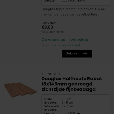
Lengte
:
250 | 300 | 400 cm
Douglas triple rhombus planken 19x140
mm ten behoeve van gevelbekledi...
Prijs vanaf
€9,00
€3,60 per Meter
Op voorraad in webshop
Dit product is op voorraad.
Bekijken
TRENDHOUT
Douglas Halfhouts Rabat
18x145mm gedroogd,
zichtzijde fijnbezaagd
Dikte
:
1,8 cm
Breedte
:
14,5 cm
Werkende
12.7 cm
Breedte
:
Lengte
:
300 | 400 cm