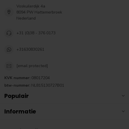
Voskuilerdijk 4a
8094 PW Hattemerbroek
Nederland
+31 (0)38 - 376 0173
+31630830261
[email protected]
KVK nummer:
08017204
btw-nummer:
NL815130727B01
Populair
Informatie