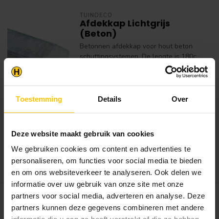
TUINDECO
Afdekkap Lichtgrijs
(Beton)
Betonnen afdekkap voor hout beton
schuttingsystemen. De lengte is 180c...
Prijs vanaf
€40,95
€24,95 per Stuk
Toestemming
Details
Over
Op voorraad in webshop
Let op, geen standaard voorraad
artikel. *Dit product is op voorraad
bij de leverancier. Let op, de
Deze website maakt gebruik van cookies
bezorgtijd is op dit moment
gemiddeld 5 a 10 werkdagen.
We gebruiken cookies om content en advertenties te
personaliseren, om functies voor social media te bieden
Bekijken
en om ons websiteverkeer te analyseren. Ook delen we
informatie over uw gebruik van onze site met onze
partners voor social media, adverteren en analyse. Deze
TUINDECO
Beton Schutting
partners kunnen deze gegevens combineren met andere