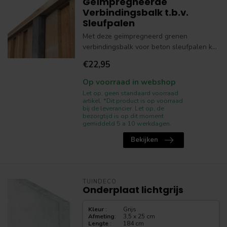
Geïmpregneerde
Verbindingsbalk t.b.v.
Sleufpalen
Met deze geïmpregneerd grenen
verbindingsbalk voor beton sleufpalen k...
€22,95
Op voorraad in webshop
Let op, geen standaard voorraad
artikel. *Dit product is op voorraad
bij de leverancier. Let op, de
bezorgtijd is op dit moment
gemiddeld 5 a 10 werkdagen.
Bekijken
TUINDECO
Onderplaat lichtgrijs
Kleur
:
Grijs
Afmeting
:
3,5 x 25 cm
Lengte
:
184 cm