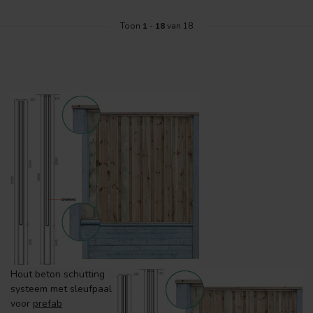
Toon
1
-
18
van 18
Hout beton schutting
systeem met sleufpaal
voor
prefab