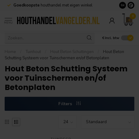
Goedkoopste
houthandel met eigen winkel
Geen minim
8.4
0
MENU
€
Incl. btw
Home
/
Tuinhout
/
Hout Beton Schuttingen
/
Hout Beton
Schutting Systeem voor Tuinschermen en/of Betonplaten
Hout Beton Schutting Systeem
voor Tuinschermen en/of
Betonplaten
Filters