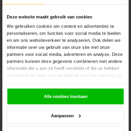
Offerte aanvragen voor een
tuinkamer op maat?
Deze website maakt gebruik van cookies
Tuinkamer op maat laten maken? Heb je speciale wensen? In
We gebruiken cookies om content en advertenties te
overleg is veel mogelijk. Heb je vragen of ben je benieuwd naar
personaliseren, om functies voor social media te bieden
de kosten? Neem gerust contact met ons op voor een
vrijblijvende offerte!
en om ons websiteverkeer te analyseren. Ook delen we
informatie over uw gebruik van onze site met onze
Veelgestelde vragen over een
partners voor social media, adverteren en analyse. Deze
tuinkamer op maat
partners kunnen deze gegevens combineren met andere
Hieronder vind je de meestgestelde vragen over een houten
informatie die u aan ze heeft verstrekt of die ze hebben
tuinkamer op maat.
verzameld op basis van uw gebruik van hun services. U
gaat akkoord met onze cookies als u onze website blijft
gebruiken.
Wat kost een tuinkamer op maat?
Alle cookies toestaan
De prijs van een tuinkamer op maat hangt af van de
afmetingen, de houtsoort, de mate van beslotenheid
(open zijden, dichte wanden of glazen schuifwanden) en
Aanpassen
het type dak. Doordat elke maatwerk tuinkamer uniek is,
stellen wij graag een persoonlijke offerte voor je op.