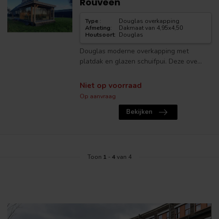
Rouveen
Type
:
Douglas overkapping
Afmeting
:
Dakmaat van 4,95x4,50
Houtsoort
:
Douglas
Douglas moderne overkapping met
platdak en glazen schuifpui. Deze ove...
Niet op voorraad
Op aanvraag
Bekijken
Toon
1
-
4
van 4