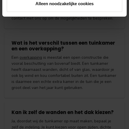
Geef je gewenste afmetingen en wensen door, dan
Alleen noodzakelijke cookies
rekenen wij het voor je uit, zodat je precies weet waar je
aan toe bent. Vraag vrijblijvend een
offerte
aan of neem
contact met ons op om de mogelijkheden te bespreken.
Wat is het verschil tussen een tuinkamer
en een overkapping?
Een
overkapping
is meestal een open constructie die
vooral beschutting van bovenaf biedt. Een tuinkamer
heeft daarnaast wanden, dicht of van glas, waardoor je
ook bij wind en kou comfortabel buiten zit. Een tuinkamer
is daarmee een echte extra kamer in de tuin die je een
groot deel van het jaar kunt gebruiken.
Kan ik zelf de wanden en het dak kiezen?
Ja, doordat wij de tuinkamer op maat maken, bepaal je
zelf de indeling. Je kunt kiezen voor open zijden, dichte