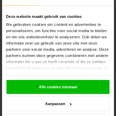
Deze website maakt gebruik van cookies
We gebruiken cookies om content en advertenties te
personaliseren, om functies voor social media te bieden
Houthandel van Gelder: Online
en om ons websiteverkeer te analyseren. Ook delen we
houthandel met eigen winkel
informatie over uw gebruik van onze site met onze
partners voor social media, adverteren en analyse. Deze
Hout kopen bij de nummer 1 in tuinhout en bouwmaterialen
partners kunnen deze gegevens combineren met andere
? Bij Houthandel van Gelder vindt u een breed assortiment
informatie die u aan ze heeft verstrekt of die ze hebben
tuinhout, schuttingen, bouwmaterialen en plaatmaterialen.
verzameld op basis van uw gebruik van hun services. U
Ons familiebedrijf heeft een eigen winkel en werkplaats.
gaat akkoord met onze cookies als u onze website blijft
Veel van onze producten zijn ook direct af te halen in onze
gebruiken.
winkel. De werkplaats kan maatwerk verzorgen en
Alle cookies toestaan
eventueel uw schuur, kapschuur of overkapping op maat
voor U maken.
Aanpassen
Wie is Houthandel van Gelder?