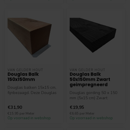
VAN GELDER HOUT
VAN GELDER HOUT
Douglas Balk
Douglas Balk
150x150mm
50x150mm Zwart
geimpregneerd
Douglas balken 15x15 cm,
fijnbezaagd. Deze Douglas
Douglas gording 50 x 150
balken hebben een
mm (5x15 cm) Zwart
afmeting v...
geimpregneerd. Deze
€31,90
€19,95
Zwarte Douglas g...
€15,95 per Meter
€6,65 per Meter
Op voorraad in webshop
Op voorraad in webshop