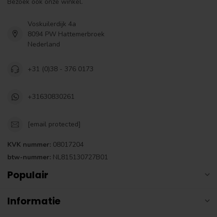
Bezoek ook onze winkel.
Voskuilerdijk 4a
8094 PW Hattemerbroek
Nederland
+31 (0)38 - 376 0173
+31630830261
[email protected]
KVK nummer:
08017204
btw-nummer:
NL815130727B01
Populair
Informatie