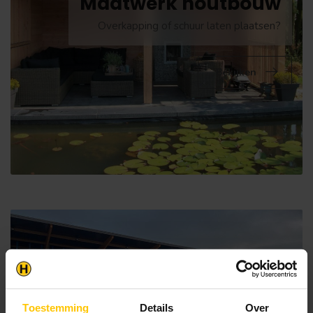
Maatwerk houtbouw
Overkapping of schuur laten plaatsen?
Bekijken
Toestemming
Details
Over