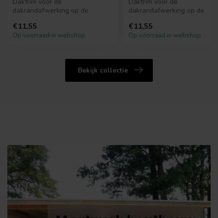
Daktrim voor de
Daktrim voor de
dakrandafwerking op de
dakrandafwerking op de
hoeken. Deze daktrim
hoeken. Deze daktrim
€11,55
€11,55
Binnenhoek is 50cm l...
Buitenhoek is 50cm l...
Op voorraad in webshop
Op voorraad in webshop
Bekijk collectie