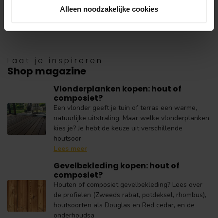
Alleen noodzakelijke cookies
Elders goedkoper?
Laat je inspireren
Shop magazine
Vlonderplanken kopen: hout of
composiet?
Een vlonder geeft je tuin of terras een warme,
natuurlijke uitstraling. Maar welke vlonderplanken
kies je? Je hebt de keuze uit verschillende
houtsoor
Lees meer
Gevelbekleding kopen: hout of
composiet?
Houten of composiet gevelbekleding? Lees over
de profielen (Zweeds rabat, potdeksel, rhombus),
houtsoorten als Douglas en Red cedar, en de
onderhoudsa