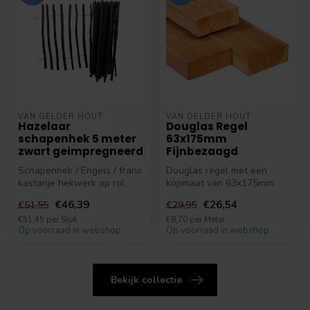
VAN GELDER HOUT
VAN GELDER HOUT
Hazelaar
Douglas Regel
schapenhek 5 meter
63x175mm
zwart geimpregneerd
Fijnbezaagd
Schapenhek / Engels / frans
Douglas regel met een
kastanje hekwerk op rol
kopmaat van 63x175mm.
kopen? Schapen hekken
Het vers gezaagde douglas
€46,39
€26,54
€51,55
€29,95
met ee...
hout is fi...
€51,45 per Stuk
€8,70 per Meter
Op voorraad in webshop
Op voorraad in webshop
Bekijk collectie