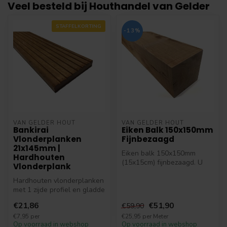
Veel besteld bij Houthandel van Gelder
STAFFELKORTING
-13%
VAN GELDER HOUT
VAN GELDER HOUT
Bankirai
Eiken Balk 150x150mm
Vlonderplanken
Fijnbezaagd
21x145mm |
Eiken balk 150x150mm
Hardhouten
(15x15cm) fijnbezaagd. U
Vlonderplank
kunt deze eiken balken /
Hardhouten vlonderplanken
palen 15x...
met 1 zijde profiel en gladde
onderzijde. De duurzaam...
€21,86
€51,90
€59,90
€7,95 per
€25,95 per Meter
Op voorraad in webshop
Op voorraad in webshop