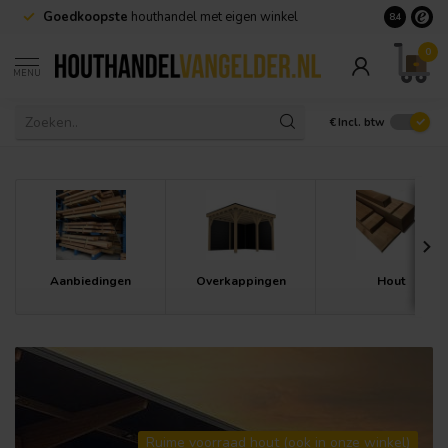
Goedkoopste
houthandel met eigen winkel
Geen minim
8.4
0
MENU
€
Incl. btw
Aanbiedingen
Overkappingen
Hout
Ruime voorraad hout (ook in onze winkel)