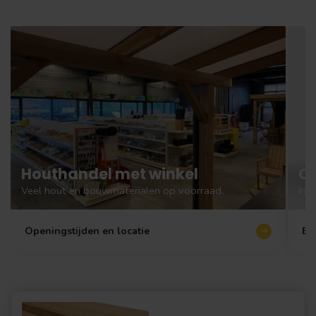
Houthandel met winkel
Ov
Veel hout en bouwmaterialen op voorraad.
Inc
Openingstijden en locatie
Bli