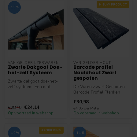
NIEUW PRODUCT
-15%
VAN GELDER IJZERWAREN
VAN GELDER HOUT
Zwarte Dakgoot Doe-
Barcode profiel
het-zelf Systeem
Naaldhout Zwart
gespoten
Zwarte dakgoot doe-het-
zelf systeem. Een mat
De Vuren Zwart Gespoten
zwarte Dakgoot met de
Barcode Profiel Planken
sterkte van s...
255cm bieden een moderne,
€30,98
indust...
€24,14
€28,40
€4,05 per Meter
Op voorraad in webshop
Op voorraad in webshop
AANBIEDING
-10%
-11%