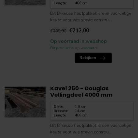
Lengte
:
400 cm
Dit B-keuze houtpakket is een voordelige
keuze voor wie stevig constru...
€212,00
€299,00
Op voorraad in webshop
Dit product is op voorraad.
Bekijken
Kavel 250 - Douglas
Vellingdeel 4000 mm
Dikte
:
1.8 cm
Breedte
:
14 cm
Lengte
:
400 cm
Dit B-keuze houtpakket is een voordelige
keuze voor wie stevig constru...