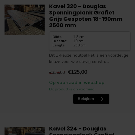
Kavel 320 - Douglas
Sponningplank Grafiet
Grijs Gespoten 18-190mm
2500 mm
Dikte
:
1.8 cm
Breedte
:
19 cm
Lengte
:
250 cm
Dit B-keuze houtpakket is een voordelige
keuze voor wie stevig constru...
€125,00
€338,00
Op voorraad in webshop
Dit product is op voorraad.
Bekijken
Kavel 324 - Douglas
Sponningplank Grafiet