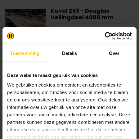
Kavel 253 - Douglas
Vellingdeel 4000 mm
Dikte
:
1.8 cm
Breedte
:
14 cm
Lengte
:
400 cm
Dit B-keuze houtpakket is een voordelige
Toestemming
Details
Over
keuze voor wie stevig constru...
€212,00
€299,00
Deze website maakt gebruik van cookies
Op voorraad in webshop
Dit product is op voorraad.
We gebruiken cookies om content en advertenties te
personaliseren, om functies voor social media te bieden
Bekijken
en om ons websiteverkeer te analyseren. Ook delen we
informatie over uw gebruik van onze site met onze
partners voor social media, adverteren en analyse. Deze
partners kunnen deze gegevens combineren met andere
Kavel 268 - Douglas Brede
Vellingdeel 3000 mm
informatie die u aan ze heeft verstrekt of die ze hebben
verzameld op basis van uw gebruik van hun services. U