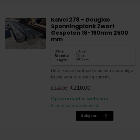
Kavel 278 - Douglas
Sponningplank Zwart
Gespoten 18-190mm 2500
mm
Dikte
:
1.8 cm
Breedte
:
19 cm
Lengte
:
250 cm
Dit B-keuze houtpakket is een voordelige
keuze voor wie stevig constru...
€210,00
€338,00
Op voorraad in webshop
Dit product is op voorraad.
Bekijken