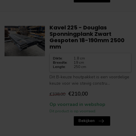
Kavel 225 - Douglas
Sponningplank Zwart
Gespoten 18-190mm 2500
mm
Dikte
:
1.8 cm
Breedte
:
19 cm
Lengte
:
250 cm
Dit B-keuze houtpakket is een voordelige
keuze voor wie stevig constru...
€210,00
€338,00
Op voorraad in webshop
Dit product is op voorraad.
Bekijken