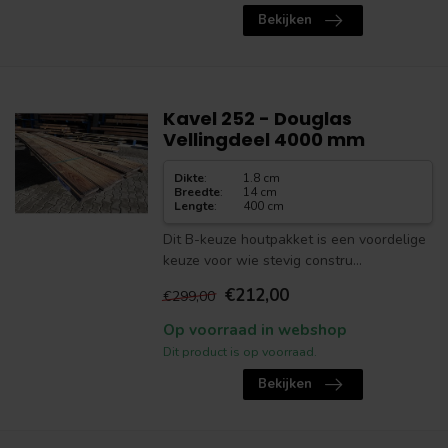
Bekijken
Kavel 252 - Douglas
Vellingdeel 4000 mm
Dikte
:
1.8 cm
Breedte
:
14 cm
Lengte
:
400 cm
Dit B-keuze houtpakket is een voordelige
keuze voor wie stevig constru...
€212,00
€299,00
Op voorraad in webshop
Dit product is op voorraad.
Bekijken