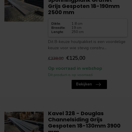
Grijs Gespoten 18-190mm
2500 mm
Dikte
:
1.8 cm
Breedte
:
19 cm
Lengte
:
250 cm
Dit B-keuze houtpakket is een voordelige
keuze voor wie stevig constru...
€125,00
€338,00
Op voorraad in webshop
Dit product is op voorraad.
Bekijken
Kavel 328 - Douglas
Channelsiding Grijs
Gespoten 18-130mm 3900
mm