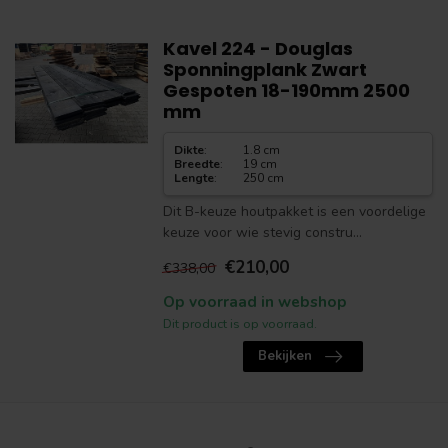
Kavel 224 - Douglas
Sponningplank Zwart
Gespoten 18-190mm 2500
mm
Dikte
:
1.8 cm
Breedte
:
19 cm
Lengte
:
250 cm
Dit B-keuze houtpakket is een voordelige
keuze voor wie stevig constru...
€210,00
€338,00
Op voorraad in webshop
Dit product is op voorraad.
Bekijken