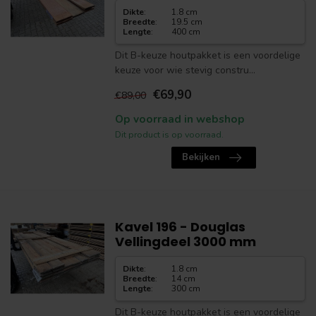
Dikte
:
1.8 cm
Breedte
:
19.5 cm
Lengte
:
400 cm
Dit B-keuze houtpakket is een voordelige
keuze voor wie stevig constru...
€69,90
€89,00
Op voorraad in webshop
Dit product is op voorraad.
Bekijken
Kavel 196 - Douglas
Vellingdeel 3000 mm
Dikte
:
1.8 cm
Breedte
:
14 cm
Lengte
:
300 cm
Dit B-keuze houtpakket is een voordelige