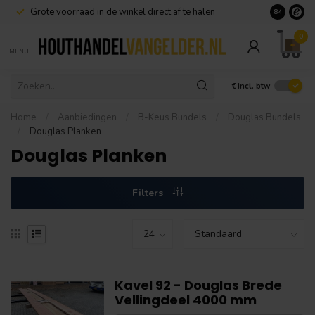
Grote voorraad in de winkel direct af te halen
8.4
0
MENU
€
Incl. btw
Home
/
Aanbiedingen
/
B-Keus Bundels
/
Douglas Bundels
/
Douglas Planken
Douglas Planken
Filters
Kavel 92 - Douglas Brede
Vellingdeel 4000 mm