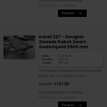
Op voorraad in webshop
Dit product is op voorraad.
Bekijken
Kavel 227 - Douglas
Zweeds Rabat Zwart
Gedompeld 2500 mm
Dikte
:
1.1/2.5 cm
Breedte
:
19.5 cm
Lengte
:
250 cm
Dit B-keuze houtpakket is een voordelige
keuze voor wie stevig constru...
€182,88
€236,88
Op voorraad in webshop
Dit product is op voorraad.
Bekijken