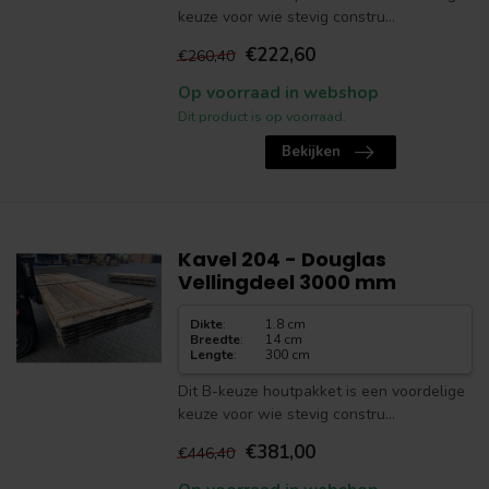
keuze voor wie stevig constru...
€222,60
€260,40
Op voorraad in webshop
Dit product is op voorraad.
Bekijken
Kavel 204 - Douglas
Vellingdeel 3000 mm
Dikte
:
1.8 cm
Breedte
:
14 cm
Lengte
:
300 cm
Dit B-keuze houtpakket is een voordelige
keuze voor wie stevig constru...
€381,00
€446,40