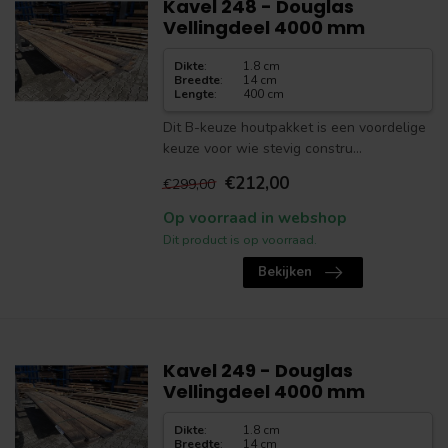
Kavel 248 - Douglas
Vellingdeel 4000 mm
Dikte
:
1.8 cm
Breedte
:
14 cm
Lengte
:
400 cm
Dit B-keuze houtpakket is een voordelige
keuze voor wie stevig constru...
€212,00
€299,00
Op voorraad in webshop
Dit product is op voorraad.
Bekijken
Kavel 249 - Douglas
Vellingdeel 4000 mm
Dikte
:
1.8 cm
Breedte
:
14 cm