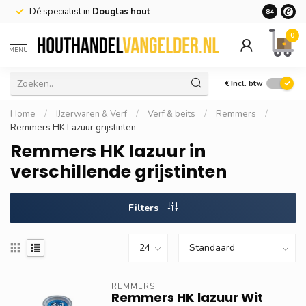
Dé specialist in
Douglas hout
Goedkoop
8.4
0
MENU
€
Incl. btw
Home
/
IJzerwaren & Verf
/
Verf & beits
/
Remmers
/
Remmers HK Lazuur grijstinten
Remmers HK lazuur in
verschillende grijstinten
Filters
REMMERS
Remmers HK lazuur Wit