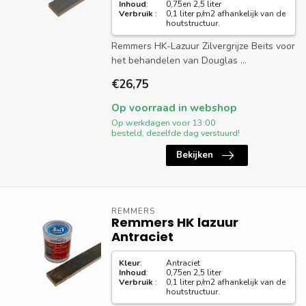
Inhoud
:
0,75en 2,5 liter
Verbruik
:
0,1 liter p/m2 afhankelijk van de
houtstructuur.
Remmers HK-Lazuur Zilvergrijze Beits voor
het behandelen van Douglas ...
€26,75
Op voorraad in webshop
Op werkdagen voor 13:00
besteld, dezelfde dag verstuurd!
Bekijken
REMMERS
Remmers HK lazuur
Antraciet
Kleur
:
Antraciet
Inhoud
:
0,75en 2,5 liter
Verbruik
:
0,1 liter p/m2 afhankelijk van de
houtstructuur.