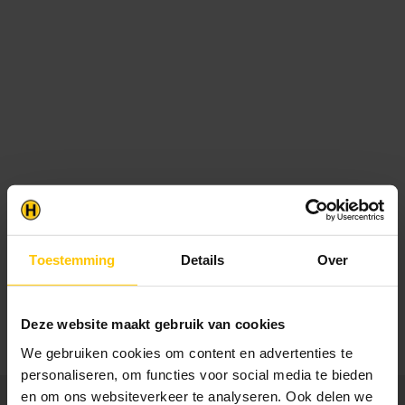
Winkel met webshop
Houthandel sinds 1979. Wij hebben naast onze webshop,
ook een winkel nabij Zwolle.
Toestemming
Details
Over
Bezorging
Gratis levering vanaf €1750,- Snelle levertijden. Kies nu
zelf je aflevermoment.
Ruime voorraad
Deze website maakt gebruik van cookies
Ruime voorraad hout: zowel online, als in onze winkel
We gebruiken cookies om content en advertenties te
personaliseren, om functies voor social media te bieden
en om ons websiteverkeer te analyseren. Ook delen we