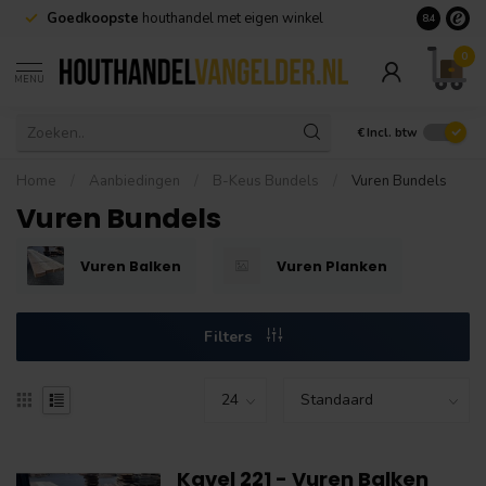
Goedkoopste
houthandel met eigen winkel
Geen minim
8.4
0
MENU
€
Incl. btw
Home
/
Aanbiedingen
/
B-Keus Bundels
/
Vuren Bundels
Vuren Bundels
Vuren Balken
Vuren Planken
Filters
Kavel 221 - Vuren Balken