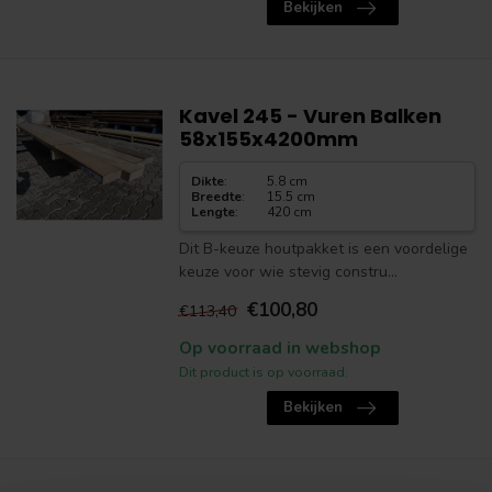
Bekijken
Kavel 245 - Vuren Balken
58x155x4200mm
Dikte
:
5.8 cm
Breedte
:
15.5 cm
Lengte
:
420 cm
Dit B-keuze houtpakket is een voordelige
keuze voor wie stevig constru...
€100,80
€113,40
Op voorraad in webshop
Dit product is op voorraad.
Bekijken