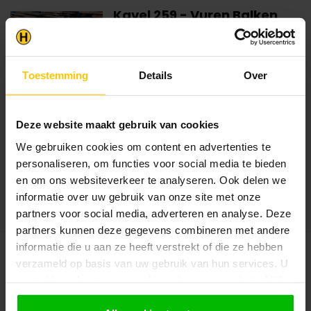
Kavel 259 - Vuren Balken
45x145x3600mm
Dikte
:
4.5 cm
Breedte
:
14.5 cm
Toestemming
Details
Over
Lengte
:
360 cm
Dit B-keuze houtpakket is een voordelige
keuze voor wie stevig constru...
Deze website maakt gebruik van cookies
€54,00
€61,20
We gebruiken cookies om content en advertenties te
Op voorraad in webshop
personaliseren, om functies voor social media te bieden
Dit product is op voorraad.
en om ons websiteverkeer te analyseren. Ook delen we
informatie over uw gebruik van onze site met onze
Bekijken
partners voor social media, adverteren en analyse. Deze
partners kunnen deze gegevens combineren met andere
informatie die u aan ze heeft verstrekt of die ze hebben
verzameld op basis van uw gebruik van hun services. U
Kavel 263 - Vuren Balken
70x170x5400mm
gaat akkoord met onze cookies als u onze website blijft
gebruiken.
Dikte
:
7 cm