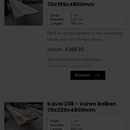
70x195x4800mm
Dikte
:
7 cm
Breedte
:
19.5 cm
Lengte
:
480 cm
Dit B-keuze houtpakket is een voordelige
keuze voor wie stevig constru...
€169,92
€195,84
Op voorraad in webshop
Dit product is op voorraad.
Bekijken
Kavel 238 - Vuren Balken
70x220x4800mm
Dikte
:
7 cm
Breedte
:
22 cm
Lengte
:
480 cm