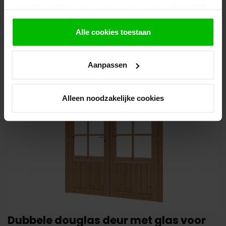
gaat akkoord met onze cookies als u onze website blijft
Toon
1
-
8
van 8
gebruiken.
Alle cookies toestaan
Aanpassen
Alleen noodzakelijke cookies
Dubbele douglas deur met glas voor