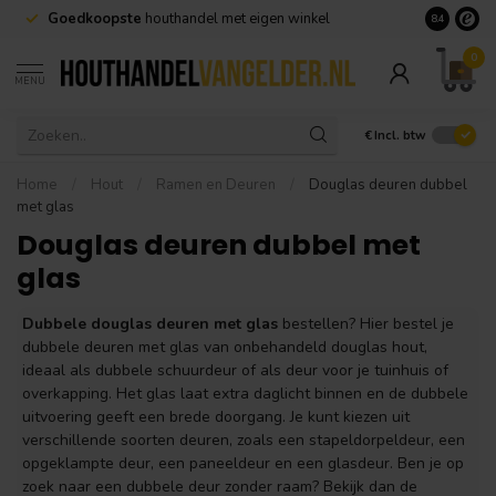
Goedkoopste
houthandel met eigen winkel
Geen minim
8.4
0
MENU
€
Incl. btw
Home
/
Hout
/
Ramen en Deuren
/
Douglas deuren dubbel
met glas
Douglas deuren dubbel met
glas
Dubbele douglas deuren met glas
bestellen? Hier bestel je
dubbele deuren met glas van onbehandeld douglas hout,
ideaal als dubbele schuurdeur of als deur voor je tuinhuis of
overkapping. Het glas laat extra daglicht binnen en de dubbele
uitvoering geeft een brede doorgang. Je kunt kiezen uit
verschillende soorten deuren, zoals een stapeldorpeldeur, een
opgeklampte deur, een paneeldeur en een glasdeur. Ben je op
zoek naar een dubbele deur zonder raam? Bekijk dan de