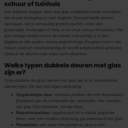
schuur of tuinhuis
Een dubbele douglas deur met glas combineert twee voordelen:
een brede doorgang en veel daglicht. Doordat beide deuren
opengaan, rijd je eenvoudig grotere spullen, zoals een
grasmaaier, kruiwagen of fiets, in en uit je schuur of tuinhuis. Het
glas brengt daarbij licht in de ruimte, wat prettig is in een
bijgebouw dat anders weinig daglicht krijgt. Douglas hout is van
nature sterk en weerbestendig en wordt onbehandeld geleverd,
zodat je de deuren naar wens kunt afwerken.
Welke typen dubbele deuren met glas
zijn er?
Onze dubbele douglas deuren met glas zijn er in verschillende
uitvoeringen, elk met een eigen uitstraling:
Opgeklampte deur:
verticale planken die met dwarslatten
(klampen) aan de achterzijde zijn verbonden, hier voorzien
van glas. Een klassieke, stevige deur.
Stapeldorpeldeur:
opgebouwd uit in elkaar grijpende
delen, voor een strakke uitstraling, gecombineerd met glas.
Paneeldeur:
een deur met paneel en glas in een