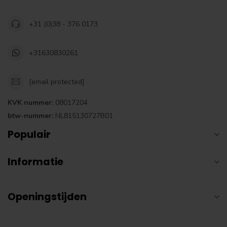
+31 (0)38 - 376 0173
+31630830261
[email protected]
KVK nummer:
08017204
btw-nummer:
NL815130727B01
Populair
Informatie
Openingstijden