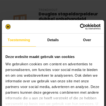
TRENDHOUT
Douglas stapeldorpeldeur
dubbel onbehandeld
Product
:
Stapeldorpeldeur dubbel
Bewerking
:
Douglas, onbehandeld
Afmetingen
:
2x 750x2060mm
Toestemming
Details
Over
Deze mooie stapeldorpeldeur is gemaakt
van onbehandeld Douglas hout. D...
€947,95
Deze website maakt gebruik van cookies
Op voorraad in webshop
We gebruiken cookies om content en advertenties te
Let op, geen standaard voorraad
personaliseren, om functies voor social media te bieden
artikel. *Dit product is op voorraad
en om ons websiteverkeer te analyseren. Ook delen we
bij de leverancier. Let op, de
bezorgtijd is op dit moment
informatie over uw gebruik van onze site met onze
gemiddeld 5 a 10 werkdagen.
partners voor social media, adverteren en analyse. Deze
Bekijken
partners kunnen deze gegevens combineren met andere
informatie die u aan ze heeft verstrekt of die ze hebben
verzameld op basis van uw gebruik van hun services. U