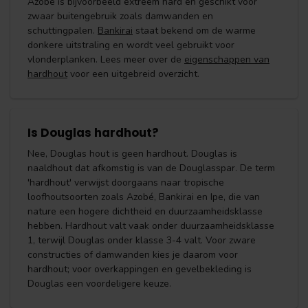
Azobé is bijvoorbeeld extreem hard en geschikt voor
zwaar buitengebruik zoals damwanden en
schuttingpalen.
Bankirai
staat bekend om de warme
donkere uitstraling en wordt veel gebruikt voor
vlonderplanken. Lees meer over de
eigenschappen van
hardhout
voor een uitgebreid overzicht.
Is Douglas hardhout?
Nee, Douglas hout is geen hardhout. Douglas is
naaldhout dat afkomstig is van de Douglasspar. De term
'hardhout' verwijst doorgaans naar tropische
loofhoutsoorten zoals Azobé, Bankirai en Ipe, die van
nature een hogere dichtheid en duurzaamheidsklasse
hebben. Hardhout valt vaak onder duurzaamheidsklasse
1, terwijl Douglas onder klasse 3-4 valt. Voor zware
constructies of damwanden kies je daarom voor
hardhout; voor overkappingen en gevelbekleding is
Douglas een voordeligere keuze.