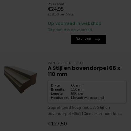
Prijs vanaf
€24,95
€18,50 per Meter
Op voorraad in webshop
Dit product is op voorraad.
Bekijken
VAN GELDER HOUT
A Stijl en bovendorpel 66 x
110 mm
Dikte
:
66 mm
Breedte
:
110 mm
Lengte
:
590 cm
Houtsoort
:
Meranti wit gegrond
Geprofileerd kozijnhout, A Stijl en
bovendorpel 66x110mm. Hardhout koz...
€127,50