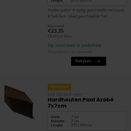
Lengte
:
275 | 305 cm
Azobe palen 4-zijdig geschaafd met punt
6.5x6.5cm. Glad geschaafde har...
Prijs vanaf
€23,35
€8,49 per Meter
Op voorraad in webshop
Dit product is op voorraad.
Bekijken
AANBIEDING
VAN GELDER HOUT
Hardhouten Paal Azobé
7x7cm
Dikte
:
7 cm
Breedte
:
7 cm
Lengte
:
275 | 300 cm