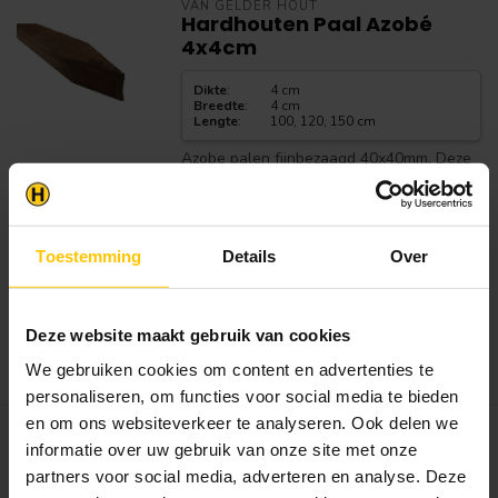
VAN GELDER HOUT
Hardhouten Paal Azobé
4x4cm
Dikte
:
4 cm
Breedte
:
4 cm
Lengte
:
100, 120, 150 cm
Azobe palen fijnbezaagd 40x40mm. Deze
hardhouten Azobé piket palen he...
Prijs vanaf
€2,25
Toestemming
Details
Over
€2,25 per
Op voorraad in webshop
Dit product is op voorraad.
Deze website maakt gebruik van cookies
Bekijken
We gebruiken cookies om content en advertenties te
personaliseren, om functies voor social media te bieden
en om ons websiteverkeer te analyseren. Ook delen we
VAN GELDER HOUT
informatie over uw gebruik van onze site met onze
Hardhouten Paal Azobé /
partners voor social media, adverteren en analyse. Deze
angelim 6x6cm