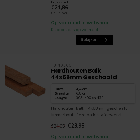
Prijs vanaf
€21,86
€7,95 per
Op voorraad in webshop
Dit product is op voorraad.
Bekijken
TUINDECO
Hardhouten Balk
44x68mm Geschaafd
Dikte
:
4,4 cm
Breedte
:
6,8 cm
Lengte
:
305, 400 en 430
Hardhouten balk 44x68mm, geschaafd
timmerhout. Deze balk is afgewerkt...
€23,95
€24,95
Op voorraad in webshop