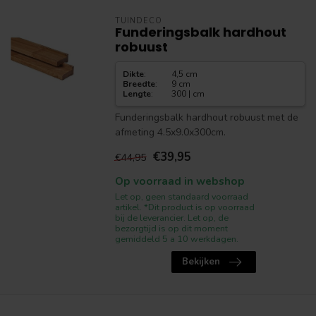
TUINDECO
Funderingsbalk hardhout
robuust
Dikte
:
4,5 cm
Breedte
:
9 cm
Lengte
:
300 | cm
Funderingsbalk hardhout robuust met de
afmeting 4.5x9.0x300cm.
€39,95
€44,95
Op voorraad in webshop
Let op, geen standaard voorraad
artikel. *Dit product is op voorraad
bij de leverancier. Let op, de
bezorgtijd is op dit moment
gemiddeld 5 a 10 werkdagen.
Bekijken