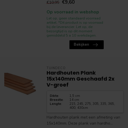
€9,60
€10,95
Op voorraad in webshop
Let op, geen standaard voorraad
artikel. *Dit product is op voorraad
bij de leverancier. Let op, de
bezorgtijd is op dit moment
gemiddeld 5 a 10 werkdagen.
Bekijken
TUINDECO
Hardhouten Plank
15x140mm Geschaafd 2x
V-groef
Dikte
:
1,5 cm
Breedte
:
14 cm
Lengte
:
215, 245, 275, 305, 335, 365,
400, 430cm
Hardhouten plank met een afmeting van
15x140mm. Deze plank van hardho...