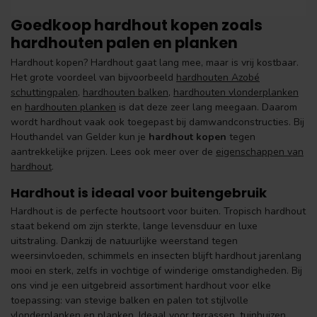
Goedkoop hardhout kopen zoals
hardhouten palen en planken
Hardhout kopen? Hardhout gaat lang mee, maar is vrij kostbaar.
Het grote voordeel van bijvoorbeeld
hardhouten Azobé
schuttingpalen
,
hardhouten balken
,
hardhouten vlonderplanken
en
hardhouten planken
is dat deze zeer lang meegaan. Daarom
wordt hardhout vaak ook toegepast bij damwandconstructies. Bij
Houthandel van Gelder kun je
hardhout kopen
tegen
aantrekkelijke prijzen. Lees ook meer over de
eigenschappen van
hardhout
.
Hardhout is ideaal voor buitengebruik
Hardhout is de perfecte houtsoort voor buiten. Tropisch hardhout
staat bekend om zijn sterkte, lange levensduur en luxe
uitstraling. Dankzij de natuurlijke weerstand tegen
weersinvloeden, schimmels en insecten blijft hardhout jarenlang
mooi en sterk, zelfs in vochtige of winderige omstandigheden. Bij
ons vind je een uitgebreid assortiment hardhout voor elke
toepassing: van stevige balken en palen tot stijlvolle
vlonderplanken en planken. Ideaal voor terrassen, tuinhuizen,