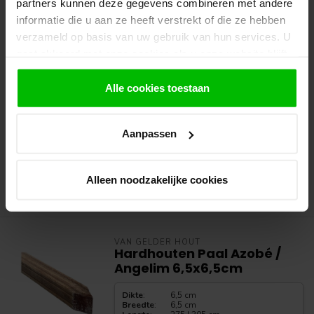
partners kunnen deze gegevens combineren met andere
Dikte
:
6 cm
informatie die u aan ze heeft verstrekt of die ze hebben
Breedte
:
6 cm
verzameld op basis van uw gebruik van hun services. U
Lengte
:
100 | 150 | 200 | 275| 305 cm
gaat akkoord met onze cookies als u onze website blijft
Azobe / angelim vermelho hardhouten
gebruiken.
schuttingpalen / piketpalen. fijn...
Alle cookies toestaan
Prijs vanaf
€6,25
€6,25 per Stuk
Aanpassen
Op voorraad in webshop
Dit product is op voorraad.
Alleen noodzakelijke cookies
Bekijken
VAN GELDER HOUT
Hardhouten Paal Azobé /
Angelim 6,5x6,5cm
Dikte
:
6,5 cm
Breedte
:
6,5 cm