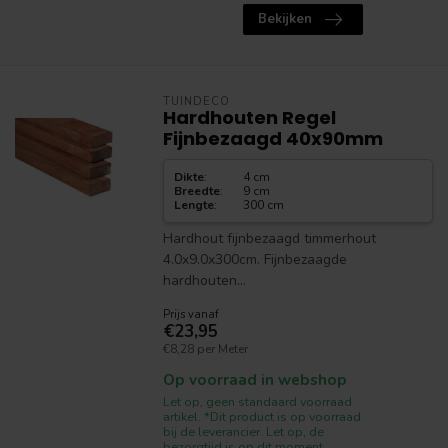
Bekijken
TUINDECO
Hardhouten Regel
Fijnbezaagd 40x90mm
Dikte
:
4 cm
Breedte
:
9 cm
Lengte
:
300 cm
Hardhout fijnbezaagd timmerhout
4.0x9.0x300cm. Fijnbezaagde
hardhouten...
Prijs vanaf
€23,95
€8,28 per Meter
Op voorraad in webshop
Let op, geen standaard voorraad
artikel. *Dit product is op voorraad
bij de leverancier. Let op, de
bezorgtijd is op dit moment