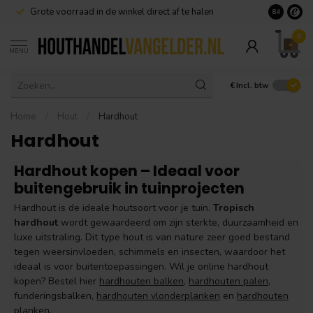
Dé specialist in
Douglas hout
Goedkoop
8.4
0
MENU
€
Incl. btw
Home
/
Hout
/
Hardhout
Hardhout
Hardhout kopen – Ideaal voor
buitengebruik in tuinprojecten
Hardhout is de ideale houtsoort voor je tuin.
Tropisch
hardhout
wordt gewaardeerd om zijn sterkte, duurzaamheid en
luxe uitstraling. Dit type hout is van nature zeer goed bestand
tegen weersinvloeden, schimmels en insecten, waardoor het
ideaal is voor buitentoepassingen. Wil je online hardhout
kopen? Bestel hier
hardhouten balken
,
hardhouten palen
,
funderingsbalken,
hardhouten vlonderplanken
en
hardhouten
planken
.