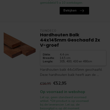
gemiddeld 5 a 10 werkdagen.
Bekijken
TUINDECO
Hardhouten Balk
44x145mm Geschaafd 2x
V-groef
Dikte
:
4,4 cm
Breedte
:
14,5 cm
Lengte
:
305, 400, 430 en 490cm
Hardhouten balk 44x145mm geschaafd.
Deze hardhouten balk heeft aan de ...
€52,95
€56,95
Op voorraad in webshop
Let op, geen standaard voorraad
artikel. *Dit product is op voorraad
bij de leverancier. Let op, de
bezorgtijd is op dit moment