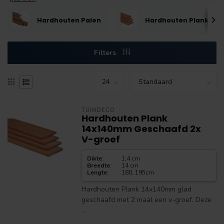
Hardhouten Palen
Hardhouten Planken
Filters
TUINDECO
Hardhouten Plank
14x140mm Geschaafd 2x
V-groef
Dikte
:
1,4 cm
Breedte
:
14 cm
Lengte
:
180, 195cm
Hardhouten Plank 14x140mm glad
geschaafd met 2 maal een v-groef. Deze
...