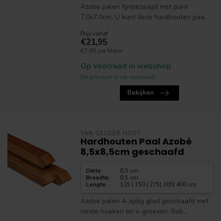
Azobe palen fijnbezaagd met punt
7.0x7.0cm. U kunt deze hardhouten paa...
Prijs vanaf
€21,95
€7,98 per Meter
Op voorraad in webshop
Dit product is op voorraad.
Bekijken
VAN GELDER HOUT
Hardhouten Paal Azobé
8,5x8,5cm geschaafd
Dikte
:
8,5 cm
Breedte
:
8,5 cm
Lengte
:
135 | 150 | 275| 305| 400 cm
Azobe palen 4-zijdig glad geschaafd met
ronde hoeken en v-groeven. Rob...