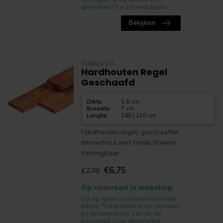
gemiddeld 5 a 10 werkdagen.
Bekijken
TUINDECO
Hardhouten Regel
Geschaafd
Dikte
:
1,6 cm
Breedte
:
7 cm
Lengte
:
180 | 210 cm
Hardhouten regel, geschaafde
timmerhout met ronde hoeken.
Verkrijgbaar...
€6,75
€7,70
Op voorraad in webshop
Let op, geen standaard voorraad
artikel. *Dit product is op voorraad
bij de leverancier. Let op, de
bezorgtijd is op dit moment