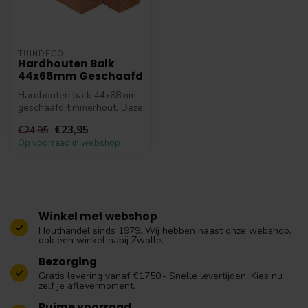
TUINDECO
Hardhouten Balk
44x68mm Geschaafd
Hardhouten balk 44x68mm,
geschaafd timmerhout. Deze
balk is afgewerkt met
€23,95
€24,95
ronde...
Op voorraad in webshop
Winkel met webshop
Houthandel sinds 1979. Wij hebben naast onze webshop,
ook een winkel nabij Zwolle.
Bezorging
Gratis levering vanaf €1750,- Snelle levertijden. Kies nu
zelf je aflevermoment.
Ruime voorraad