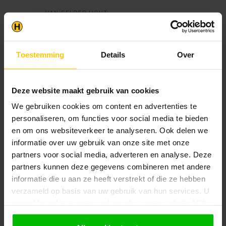
VAN GELDER HOUT
Hardhouten Paal Azobé / angelim
€6,25
6x6cm
Op voorraad in webshop
Toestemming
Details
Over
Klantenservice
Deze website maakt gebruik van cookies
Heb je een vraag? Stel je vraag via onze chat,
bekijk onze
veelgestelde vragen
of neem
We gebruiken cookies om content en advertenties te
contact op met de
klantenservice
. Wij helpen u
personaliseren, om functies voor social media te bieden
graag verder met het samenstellen van uw
en om ons websiteverkeer te analyseren. Ook delen we
bestelling.
informatie over uw gebruik van onze site met onze
Afhalen en zeker weten dan uw
partners voor social media, adverteren en analyse. Deze
producten aanwezig zijn?:
partners kunnen deze gegevens combineren met andere
1.
Voeg alle gewenste producten toe in de
informatie die u aan ze heeft verstrekt of die ze hebben
winkelwagen.
verzameld op basis van uw gebruik van hun services. U
2.
Ga naar de “Mijn Winkelwagen” pagina.
gaat akkoord met onze cookies als u onze website blijft
gebruiken.
3.
Rond de bestelling af waarbij je kiest voor