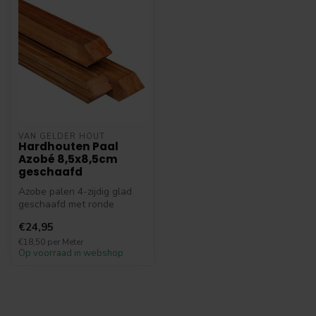
VAN GELDER HOUT
Hardhouten Paal
Azobé 8,5x8,5cm
geschaafd
Azobe palen 4-zijdig glad
geschaafd met ronde
hoeken en v-groeven.
€24,95
Robuuste hard...
€18,50 per Meter
Op voorraad in webshop