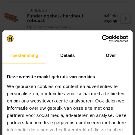
TUINDECO
€44,95
Funderingsbalk hardhout
robuust
€39,95
Op voorraad in webshop
TUINDECO
€12,95
Hardhouten Plank 15x140mm
Geschaafd 2x V-groef
€11,95
Toestemming
Details
Over
Op voorraad in webshop
Deze website maakt gebruik van cookies
Klantenservice
We gebruiken cookies om content en advertenties te
Heb je een vraag? Stel je vraag via onze chat,
personaliseren, om functies voor social media te bieden
bekijk onze
veelgestelde vragen
of neem
en om ons websiteverkeer te analyseren. Ook delen we
contact op met de
klantenservice
. Wij helpen u
informatie over uw gebruik van onze site met onze
graag verder met het samenstellen van uw
partners voor social media, adverteren en analyse. Deze
bestelling.
partners kunnen deze gegevens combineren met andere
Afhalen en zeker weten dan uw
informatie die u aan ze heeft verstrekt of die ze hebben
producten aanwezig zijn?: