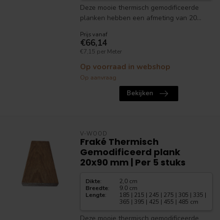
Deze mooie thermisch gemodificeerde
planken hebben een afmeting van 20...
Prijs vanaf
€66,14
€7,15 per Meter
Op voorraad in webshop
Op aanvraag
Bekijken
V-WOOD
Fraké Thermisch
Gemodificeerd plank
20x90 mm | Per 5 stuks
Dikte
:
2,0 cm
Breedte
:
9.0 cm
Lengte
:
185 | 215 | 245 | 275 | 305 | 335 |
365 | 395 | 425 | 455 | 485 cm
Deze mooie thermisch gemodificeerde