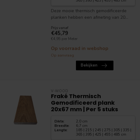
365 | 395 | 425 | 455 | 485 cm
Deze mooie thermisch gemodificeerde
planken hebben een afmeting van 20...
Prijs vanaf
€45,79
€4,95 per Meter
Op voorraad in webshop
Op aanvraag
Bekijken
V-WOOD
Fraké Thermisch
Gemodificeerd plank
20x67 mm | Per 5 stuks
Dikte
:
2,0 cm
Breedte
:
6,7 cm
Lengte
:
185 | 215 | 245 | 275 | 305 | 335 |
365 | 395 | 425 | 455 | 485 cm