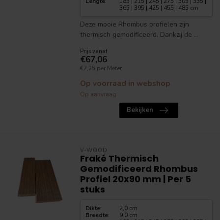
Lengte
:
185 | 215 | 245 | 275 | 305 | 335 |
365 | 395 | 425 | 455 | 485 cm
Deze mooie Rhombus profielen zijn
thermisch gemodificeerd. Dankzij de ...
Prijs vanaf
€67,06
€7,25 per Meter
Op voorraad in webshop
Op aanvraag
Bekijken
V-WOOD
Fraké Thermisch
Gemodificeerd Rhombus
Profiel 20x90 mm | Per 5
stuks
Dikte
:
2,0 cm
Breedte
:
9.0 cm