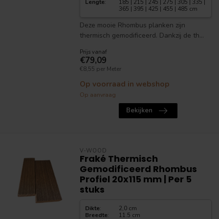
Lengte
:
185 | 215 | 245 | 275 | 305 | 335 |
365 | 395 | 425 | 455 | 485 cm
Deze mooie Rhombus planken zijn
thermisch gemodificeerd. Dankzij de th...
Prijs vanaf
€79,09
€8,55 per Meter
Op voorraad in webshop
Op aanvraag
Bekijken
V-WOOD
Fraké Thermisch
Gemodificeerd Rhombus
Profiel 20x115 mm | Per 5
stuks
Dikte
:
2,0 cm
Breedte
:
11.5 cm