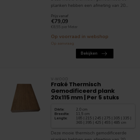
planken hebben een afmeting van 20...
Prijs vanaf
€79,09
€8,55 per Meter
Op voorraad in webshop
Op aanvraag
Bekijken
V-WOOD
Fraké Thermisch
Gemodificeerd plank
20x115 mm | Per 5 stuks
Dikte
:
2,0 cm
Breedte
:
11,5 cm
Lengte
:
185 | 215 | 245 | 275 | 305 | 335 |
365 | 395 | 425 | 455 | 485 cm
Deze mooie thermisch gemodificeerde
planken hebben een afmeting van 20...