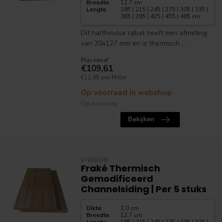
Breedte
:
12.7 cm
Lengte
:
185 | 215 | 245 | 275 | 305 | 335 |
365 | 395 | 425 | 455 | 485 cm
Dit halfhoutse rabat heeft een afmeting
van 20x127 mm en is thermisch ...
Prijs vanaf
€109,61
€11,85 per Meter
Op voorraad in webshop
Op aanvraag
Bekijken
V-WOOD
Fraké Thermisch
Gemodificeerd
Channelsiding | Per 5 stuks
Dikte
:
2,0 cm
Breedte
:
12.7 cm