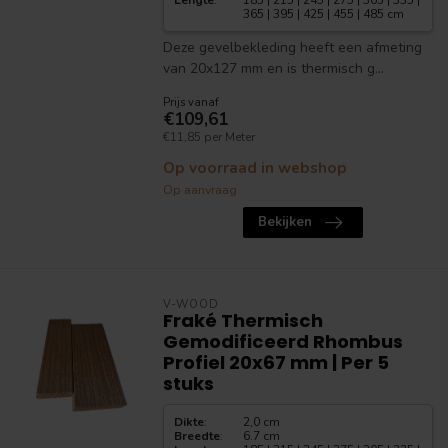
Lengte
:
185 | 215 | 245 | 275 | 305 | 335 |
365 | 395 | 425 | 455 | 485 cm
Deze gevelbekleding heeft een afmeting
van 20x127 mm en is thermisch g...
Prijs vanaf
€109,61
€11,85 per Meter
Op voorraad in webshop
Op aanvraag
Bekijken
V-WOOD
Fraké Thermisch
Gemodificeerd Rhombus
Profiel 20x67 mm | Per 5
stuks
Dikte
:
2,0 cm
Breedte
:
6.7 cm