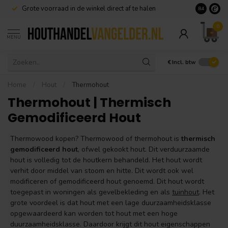
Dé specialist in
Douglas hout
Goedkoopst
8.4
0
MENU
€
Incl. btw
Home
/
Hout
/
Thermohout
Thermohout | Thermisch
Gemodificeerd Hout
Thermowood kopen? Thermowood of thermohout is
thermisch
gemodificeerd hout
, ofwel gekookt hout. Dit verduurzaamde
hout is volledig tot de houtkern behandeld. Het hout wordt
verhit door middel van stoom en hitte. Dit wordt ook wel
modificeren of gemodificeerd hout genoemd. Dit hout wordt
toegepast in woningen als gevelbekleding en als
tuinhout
. Het
grote voordeel is dat hout met een lage duurzaamheidsklasse
opgewaardeerd kan worden tot hout met een hoge
duurzaamheidsklasse. Daardoor krijgt dit hout eigenschappen