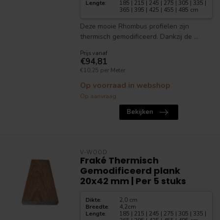
Lengte
:
185 | 215 | 245 | 275 | 305 | 335 |
365 | 395 | 425 | 455 | 485 cm
Deze mooie Rhombus profielen zijn
thermisch gemodificeerd. Dankzij de ...
Prijs vanaf
€94,81
€10,25 per Meter
Op voorraad in webshop
Op aanvraag
Bekijken
V-WOOD
Fraké Thermisch
Gemodificeerd plank
20x42 mm | Per 5 stuks
Dikte
:
2,0 cm
Breedte
:
4,2cm
Lengte
:
185 | 215 | 245 | 275 | 305 | 335 |