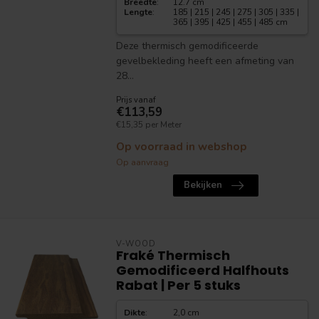
Breedte
:
12.7 cm
Lengte
:
185 | 215 | 245 | 275 | 305 | 335 |
365 | 395 | 425 | 455 | 485 cm
Deze thermisch gemodificeerde
gevelbekleding heeft een afmeting van
28...
Prijs vanaf
€113,59
€15,35 per Meter
Op voorraad in webshop
Op aanvraag
Bekijken
V-WOOD
Fraké Thermisch
Gemodificeerd Halfhouts
Rabat | Per 5 stuks
Dikte
:
2,0 cm