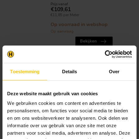
Prijs vanaf
€109,61
€11,85 per Meter
Op voorraad in webshop
Op aanvraag
Bekijken
V-WOOD
Fraké Thermisch
Toestemming
Details
Over
Gemodificeerd plank
20x185 mm | Per 5 stuks
Deze website maakt gebruik van cookies
Dikte
:
2,0 cm
Breedte
:
18,5 cm
We gebruiken cookies om content en advertenties te
Lengte
:
185 | 215 | 245 | 275 | 305 | 335 |
365 | 395 | 425 | 455 | 485 cm
personaliseren, om functies voor social media te bieden
en om ons websiteverkeer te analyseren. Ook delen we
Deze mooie thermisch gemodificeerde
informatie over uw gebruik van onze site met onze
planken hebben een afmeting van 20...
partners voor social media, adverteren en analyse. Deze
Prijs vanaf