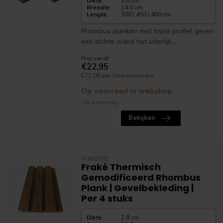
Dikte
:
2,6 cm
Breedte
:
14.0 cm
Lengte
:
300 | 450 | 480 cm
Rhombus planken met triple profiel geven
een dichte wand het uiterlijk...
Prijs vanaf
€22,95
€71,08 per Vierkante meter
Op voorraad in webshop
Op aanvraag
Bekijken
V-WOOD
Fraké Thermisch
Gemodificeerd Rhombus
Plank | Gevelbekleding |
Per 4 stuks
Dikte
:
2,8 cm