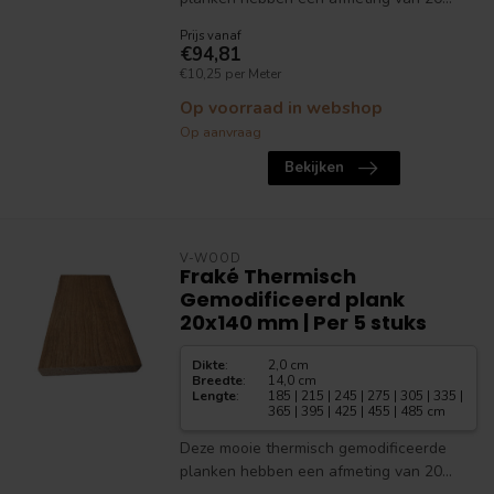
Prijs vanaf
€94,81
€10,25 per Meter
Op voorraad in webshop
Op aanvraag
Bekijken
V-WOOD
Fraké Thermisch
Gemodificeerd plank
20x140 mm | Per 5 stuks
Dikte
:
2,0 cm
Breedte
:
14,0 cm
Lengte
:
185 | 215 | 245 | 275 | 305 | 335 |
365 | 395 | 425 | 455 | 485 cm
Deze mooie thermisch gemodificeerde
planken hebben een afmeting van 20...