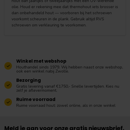
hout dan jaarlijks of tweejaarlijks met een UV-werende
olie. Houd er rekening mee dat thermohout iets brosser is
dan onbehandeld hout — voorboren bij het schroeven
voorkomt scheuren in de plank. Gebruik altijd RVS
schroeven om verkleuring te voorkomen.
Winkel met webshop
Houthandel sinds 1979. Wij hebben naast onze webshop,
ook een winkel nabij Zwolle.
Bezorging
Gratis levering vanaf €1750,- Snelle levertijden. Kies nu
zelf je aflevermoment.
Ruime voorraad
Ruime voorraad hout: zowel online, als in onze winkel
Meld je aan voor onze gratis nieuwsbrief.