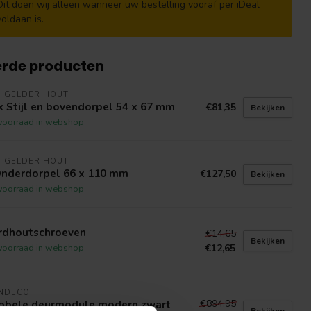
Dit doen wij alleen wanneer uw bestelling vooraf per iDeal
voldaan is.
erde producten
N GELDER HOUT
 Stijl en bovendorpel 54 x 67 mm
€81,35
Bekijken
voorraad in webshop
N GELDER HOUT
Onderdorpel 66 x 110 mm
€127,50
Bekijken
voorraad in webshop
rdhoutschroeven
€14,65
Bekijken
€12,65
voorraad in webshop
INDECO
€894,95
bbele deurmodule modern zwart
Bekijken