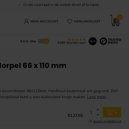
Grote voorraad in de winkel direct af te halen
0
MIJN ACCOUNT
VERLANGLIJST
8.4
€
Incl. btw
5465
beoordelingen
dorpel 66 x 110 mm
 en bovendorpel 66x110mm. Hardhout kozijnhout wit gegrond. Zelf
kozijnhout kunt u een buitendeur kozijn maken.
Lees meer
.
+
€127,50
Of
plaats op bestellijst