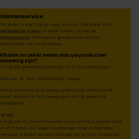
Klantenservice
Heb je een vraag? Stel je vraag via onze chat, bekijk onze
veelgestelde vragen
of neem contact op met de
klantenservice
. Wij helpen u graag verder met het
samenstellen van uw bestelling.
Afhalen en zeker weten dan uw producten
aanwezig zijn?:
1.
Voeg alle gewenste producten toe in de winkelwagen.
2.
Ga naar de “Mijn Winkelwagen” pagina.
3.
Rond de bestelling af waarbij je kiest voor afhalen in de
winkel. Vermeld in het opmerkingen veld de gewenste
afhaaldatum.
Let op!
Je krijgt van ons bericht wanneer jouw bestelling gereed staat
om af te halen. Wij leggen bestellingen klaar en bestellen
eventueel artikelen die niet voorradig zijn bij onze leverancier.