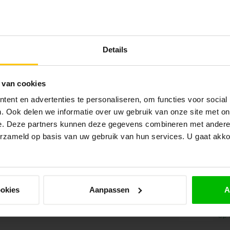
ge
Op 
VA
Details
Dou
Op 
 van cookies
Koz
ge
ent en advertenties te personaliseren, om functies voor social
Op 
. Ook delen we informatie over uw gebruik van onze site met on
e. Deze partners kunnen deze gegevens combineren met andere i
erzameld op basis van uw gebruik van hun services. U gaat akk
VA
Koz
wi
Op 
ookies
Aanpassen
A
VA
Ro
Op 