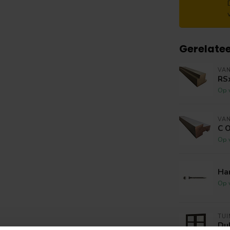
Gerelate
VA
RSx
Op 
VA
C 
Op 
Ha
Op 
TU
Du