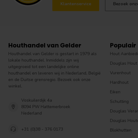
Klantenservice
Bezoek onz
Houthandel van Gelder
Populair
Houthandel van Gelder is gestart in 1979 als
Hout Aanbied
lokale houthandel. Inmiddels zijn wij
Douglas Hout
uitgegroeid tot een landelijke online
Vurenhout
houthandel en leveren wij in Nederland, België
en de Duitse grensregio. Bezoek ook onze
Hardhout
winkel.
Eiken
Voskuilerdijk 4a
Schutting
8094 PW Hattemerbroek
Douglas Vera
Nederland
Douglas Hout
+31 (0)38 - 376 0173
Blokhutten