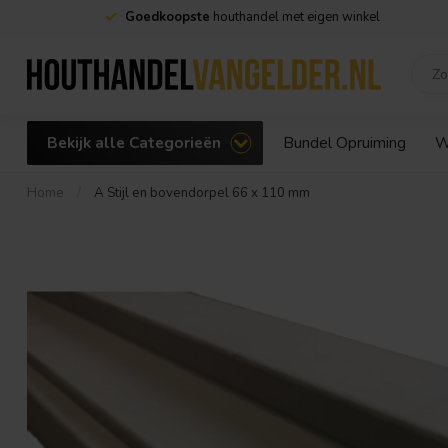
Goedkoopste
houthandel met eigen winkel
Bekijk alle Categorieën
Bundel Opruiming
W
Home
/
A Stijl en bovendorpel 66 x 110 mm