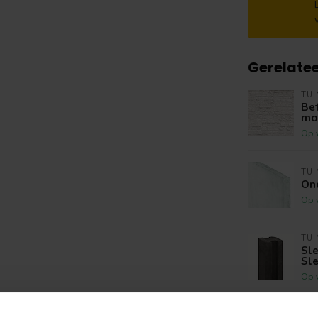
Gerelate
TU
Bet
mot
Op 
TU
Ond
Op 
TU
Sle
Sle
Op 
TU