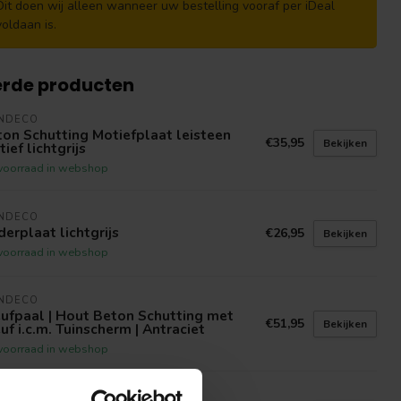
Dit doen wij alleen wanneer uw bestelling vooraf per iDeal
voldaan is.
erde producten
INDECO
on Schutting Motiefplaat leisteen
€35,95
Bekijken
ief lichtgrijs
voorraad in webshop
INDECO
erplaat lichtgrijs
€26,95
Bekijken
voorraad in webshop
INDECO
ufpaal | Hout Beton Schutting met
€51,95
Bekijken
uf i.c.m. Tuinscherm | Antraciet
voorraad in webshop
INDECO