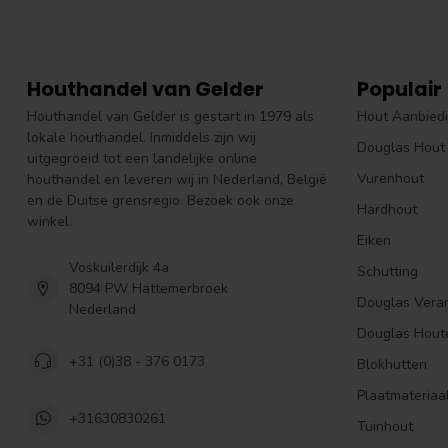
Houthandel van Gelder
Populair
Houthandel van Gelder is gestart in 1979 als
Hout Aanbied
lokale houthandel. Inmiddels zijn wij
Douglas Hout
uitgegroeid tot een landelijke online
Vurenhout
houthandel en leveren wij in Nederland, België
en de Duitse grensregio. Bezoek ook onze
Hardhout
winkel.
Eiken
Voskuilerdijk 4a
Schutting
8094 PW Hattemerbroek
Douglas Vera
Nederland
Douglas Hout
+31 (0)38 - 376 0173
Blokhutten
Plaatmateriaa
+31630830261
Tuinhout