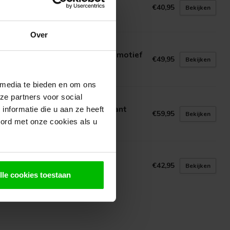
ekkap Lichtgrijs (Beton)
€40,95
Bekijken
voorraad in webshop
Over
INDECO
on schutting motiefplaat rotsmotief
€49,95
Bekijken
htgrijs
voorraad in webshop
 media te bieden en om ons
ze partners voor social
INDECO
ufpaal Lichtgrijs met Vellingkant
nformatie die u aan ze heeft
€59,95
Bekijken
6cm
oord met onze cookies als u
voorraad in webshop
INDECO
ekkap Antraciet (Beton)
€42,95
Bekijken
lle cookies toestaan
voorraad in webshop