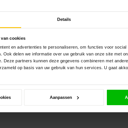
Afd
Op 
Details
TU
Bet
lic
 van cookies
Op 
ent en advertenties te personaliseren, om functies voor social
. Ook delen we informatie over uw gebruik van onze site met on
TU
Sle
e. Deze partners kunnen deze gegevens combineren met andere i
31
erzameld op basis van uw gebruik van hun services. U gaat akk
Op 
TU
Afd
ookies
Aanpassen
A
Op 