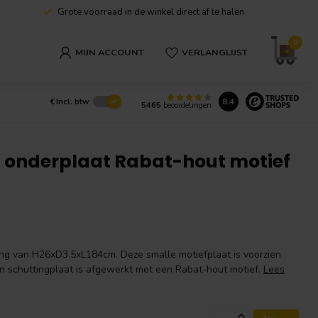
Grote voorraad in de winkel direct af te halen
0
MIJN ACCOUNT
VERLANGLIJST
8.4
€
Incl. btw
5465
beoordelingen
g onderplaat Rabat-hout motief
ng van H26xD3.5xL184cm. Deze smalle motiefplaat is voorzien
n schuttingplaat is afgewerkt met een Rabat-hout motief.
Lees