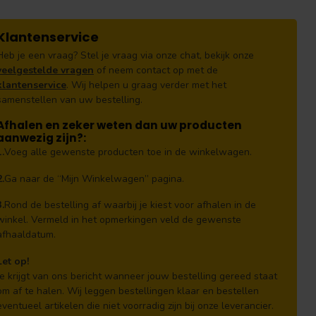
Klantenservice
Heb je een vraag? Stel je vraag via onze chat, bekijk onze
veelgestelde vragen
of neem contact op met de
klantenservice
. Wij helpen u graag verder met het
samenstellen van uw bestelling.
Afhalen en zeker weten dan uw producten
aanwezig zijn?:
1.
Voeg alle gewenste producten toe in de winkelwagen.
2.
Ga naar de “Mijn Winkelwagen” pagina.
3.
Rond de bestelling af waarbij je kiest voor afhalen in de
winkel. Vermeld in het opmerkingen veld de gewenste
afhaaldatum.
Let op!
Je krijgt van ons bericht wanneer jouw bestelling gereed staat
om af te halen. Wij leggen bestellingen klaar en bestellen
eventueel artikelen die niet voorradig zijn bij onze leverancier.