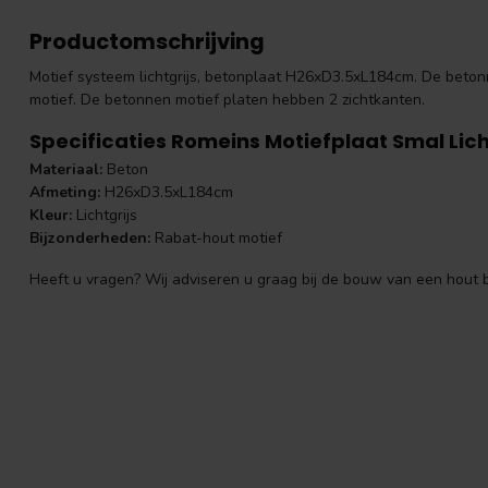
Productomschrijving
Motief systeem lichtgrijs, betonplaat H26xD3.5xL184cm. De betonm
motief. De betonnen motief platen hebben 2 zichtkanten.
Specificaties Romeins Motiefplaat Smal Lich
Materiaal:
Beton
Afmeting:
H26xD3.5xL184cm
Kleur:
Lichtgrijs
Bijzonderheden:
Rabat-hout motief
Heeft u vragen? Wij adviseren u graag bij de bouw van een hout b