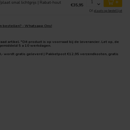
+
laat smal lichtgrijs | Rabat-hout
€35,95
Of
plaats op bestellijst
en bestellen? - Whatsapp Ons!
ad artikel. *Dit product is op voorraad bij de leverancier. Let op, de
 gemiddeld 5 a 10 werkdagen.
0,- wordt gratis geleverd | Pakketpost €12,95 verzendkosten, gratis