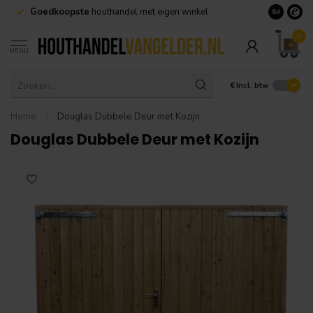
Goedkoopste
houthandel met eigen winkel
Geen minim
8.4
0
MENU
€
Incl. btw
Home
/
Douglas Dubbele Deur met Kozijn
Douglas Dubbele Deur met Kozijn