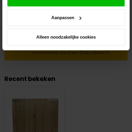
opmerkingen veld de gewenste afhaaldatum.
Let op!
Aanpassen
Je krijgt van ons bericht wanneer jouw
bestelling gereed staat om af te halen. Wij
leggen bestellingen klaar en bestellen
Alleen noodzakelijke cookies
eventueel artikelen die niet voorradig zijn bij
onze leverancier. Dit doen wij alleen wanneer
uw bestelling vooraf per iDeal voldaan is.
Recent bekeken