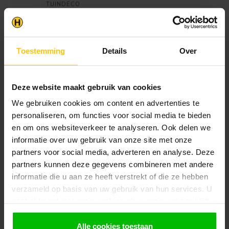
TUINDECO
Vuren uitzetraam W2 met
€172,95
kozijn en roedes
Op voorraad in webshop
Toestemming
Details
Over
Klantenservice
Heb je een vraag? Stel je vraag via onze chat,
Deze website maakt gebruik van cookies
bekijk onze
veelgestelde vragen
of neem
We gebruiken cookies om content en advertenties te
contact op met de
klantenservice
. Wij helpen u
personaliseren, om functies voor social media te bieden
graag verder met het samenstellen van uw
en om ons websiteverkeer te analyseren. Ook delen we
bestelling.
informatie over uw gebruik van onze site met onze
Afhalen en zeker weten dan uw
partners voor social media, adverteren en analyse. Deze
producten aanwezig zijn?:
partners kunnen deze gegevens combineren met andere
1.
Voeg alle gewenste producten toe in de
winkelwagen.
informatie die u aan ze heeft verstrekt of die ze hebben
verzameld op basis van uw gebruik van hun services. U
2.
Ga naar de “Mijn Winkelwagen” pagina.
gaat akkoord met onze cookies als u onze website blijft
gebruiken.
3.
Rond de bestelling af waarbij je kiest voor
afhalen in de winkel. Vermeld in het
Alle cookies toestaan