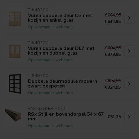
TUINDECO
€664,95
Vuren dubbele deur D3 met
kozijn en enkel glas
€644,95
Op voorraad in webshop
TUINDECO
€904,95
Vuren dubbele deur DL7 met
kozijn en dubbel glas
€879,95
Op voorraad in webshop
TUINDECO
€894,95
Dubbele deurmodule modern
zwart gespoten
€824,95
Op voorraad in webshop
VAN GELDER HOUT
RSx Stijl en bovendorpel 54 x 67
€81,35
mm
Op voorraad in webshop