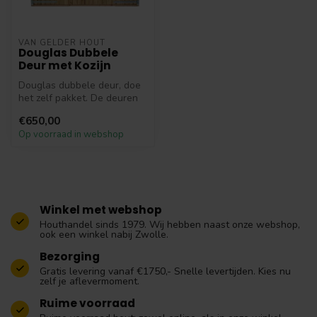
VAN GELDER HOUT
Douglas Dubbele
Deur met Kozijn
Douglas dubbele deur, doe
het zelf pakket. De deuren
dienen in het werk
€650,00
afgehang...
Op voorraad in webshop
Winkel met webshop
Houthandel sinds 1979. Wij hebben naast onze webshop,
ook een winkel nabij Zwolle.
Bezorging
Gratis levering vanaf €1750,- Snelle levertijden. Kies nu
zelf je aflevermoment.
Ruime voorraad