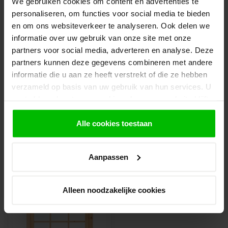
We gebruiken cookies om content en advertenties te
3.
Rond de bestelling af waarbij je kiest voor
personaliseren, om functies voor social media te bieden
afhalen in de winkel. Vermeld in het
en om ons websiteverkeer te analyseren. Ook delen we
opmerkingen veld de gewenste afhaaldatum.
informatie over uw gebruik van onze site met onze
partners voor social media, adverteren en analyse. Deze
Let op!
partners kunnen deze gegevens combineren met andere
Je krijgt van ons bericht wanneer jouw bestelling
gereed staat om af te halen. Wij leggen
informatie die u aan ze heeft verstrekt of die ze hebben
bestellingen klaar en bestellen eventueel
verzameld op basis van uw gebruik van hun services. U
artikelen die niet voorradig zijn bij onze
gaat akkoord met onze cookies als u onze website blijft
leverancier. Dit doen wij alleen wanneer uw
gebruiken.
bestelling vooraf per iDeal voldaan is.
Alle cookies toestaan
Aanpassen
Recent bekeken
Alleen noodzakelijke cookies