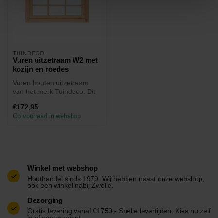
TUINDECO
Vuren uitzetraam W2 met
kozijn en roedes
Vuren houten uitzetraam
van het merk Tuindeco. Dit
raam met een breedte van
€172,95
112c...
Op voorraad in webshop
Winkel met webshop
Houthandel sinds 1979. Wij hebben naast onze webshop,
ook een winkel nabij Zwolle.
Bezorging
Gratis levering vanaf €1750,- Snelle levertijden. Kies nu zelf
je aflevermoment.