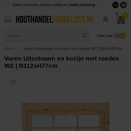
Geen minimale afname nodig en
snelle levering
Grote voorr
8.4
0
MENU
€
Incl. btw
Home
/
Vuren Uitzetraam en kozijn met roedes W2 | B112xH77cm
Vuren Uitzetraam en kozijn met roedes
W2 | B112xH77cm