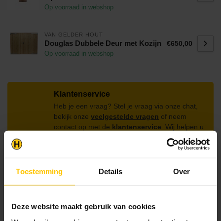
Op voorraad in webshop
VAN GELDER HOUT
Douglas Dubbele Deur met Kozijn
€650,00
Op voorraad in webshop
Klantenservice
Heb je een vraag? Stel je vraag via onze chat,
bekijk onze
veelgestelde vragen
of neem
contact op met de
klantenservice
. Wij helpen u
graag verder met het samenstellen van uw
bestelling.
Afhalen en zeker weten dan uw producten
Toestemming
Details
Over
aanwezig zijn?:
1.
Voeg alle gewenste producten toe in de
winkelwagen.
Deze website maakt gebruik van cookies
2.
Ga naar de “Mijn Winkelwagen” pagina.