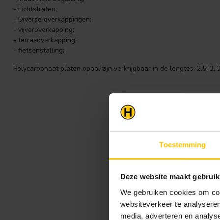
- Lichtstraten;
- Diverse overkappingen:
- vijveroverkapping;
- terrasoverkapping;
- fietsenstalling;
Polycarbonaat platen opaal zijn verkrijgbaar in de lengtes: 2.5, 3, 
Toestemming
Deze website maakt gebruik
We gebruiken cookies om cont
websiteverkeer te analyseren
media, adverteren en analys