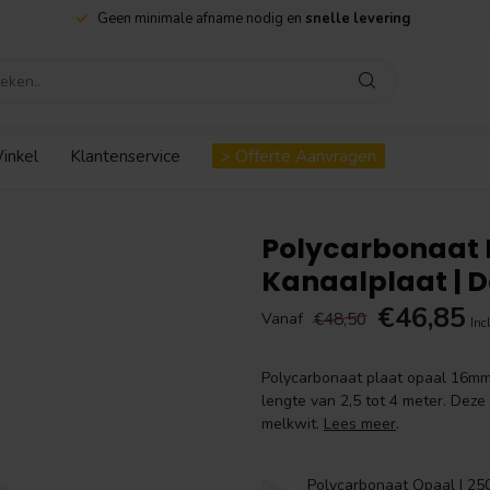
Geen minimale afname nodig en
snelle levering
inkel
Klantenservice
> Offerte Aanvragen
Polycarbonaat 
Kanaalplaat | 
€46,85
€48,50
Vanaf
Inc
Polycarbonaat plaat opaal 16mm
lengte van 2,5 tot 4 meter. Dez
melkwit.
Lees meer
.
Polycarbonaat Opaal | 25