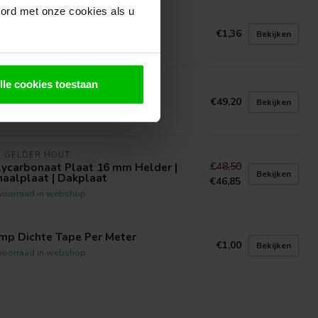
oord met onze cookies als u
mp Open Tape Per Meter
€1,36
Bekijken
voorraad in webshop
lle cookies toestaan
 GELDER IJZERWAREN
rprofiel
€49,20
Bekijken
voorraad in webshop
N GELDER HOUT
€48,50
lycarbonaat Plaat 16 mm Helder |
Bekijken
aalplaat | Dakplaat
€46,85
voorraad in webshop
mp Dichte Tape Per Meter
€1,00
Bekijken
voorraad in webshop