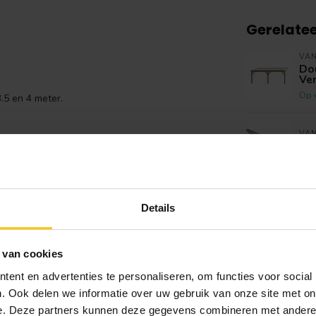
Gerelate
VA
Do
Ve
Op 
3.5 en 4 meter.
VAN
Afs
Op 
VAN
Details
Zij
Op 
 van cookies
VAN
ent en advertenties te personaliseren, om functies voor social
Kop
. Ook delen we informatie over uw gebruik van onze site met on
Op 
e. Deze partners kunnen deze gegevens combineren met andere i