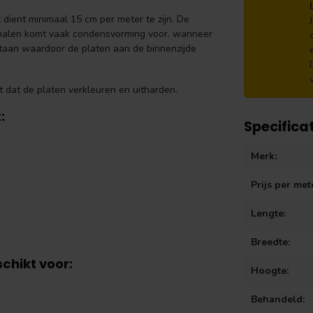
 dient minimaal 15 cm per meter te zijn. De
 kanalen komt vaak condensvorming voor. wanneer
staan waardoor de platen aan de binnenzijde
 dat de platen verkleuren en uitharden.
:
Specifica
Merk:
Prijs per met
Lengte:
Breedte:
chikt voor:
Hoogte:
Behandeld: