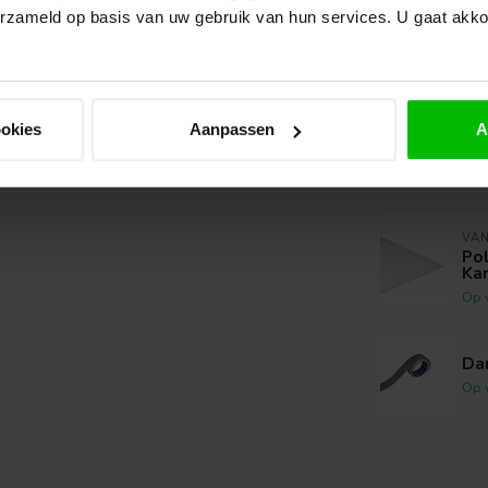
erzameld op basis van uw gebruik van hun services. U gaat akk
Da
Op 
ookies
Aanpassen
A
VAN
Muu
Op 
VA
Po
Kan
Op 
Da
Op 