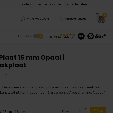
Grote voorraad in de winkel direct af te halen
0
MIJN ACCOUNT
VERLANGLIJST
8.4
€
Incl. btw
5465
beoordelingen
Plaat 16 mm Opaal |
Dakplaat
l. btw
. Deze meerwandige opalen polycarbonaat dakplaat heeft een
e kunststof platen hebben aan 1 zijde een UV bescheming. Opaal /
+
€48,50
0-98 cm | 16 mm