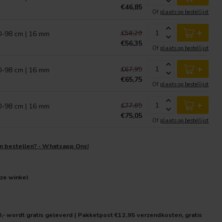
€46,85
Of
plaats op bestellijst
+
€58,20
0-98 cm | 16 mm
€56,35
Of
plaats op bestellijst
+
€67,95
0-98 cm | 16 mm
€65,75
Of
plaats op bestellijst
+
€77,65
0-98 cm | 16 mm
€75,05
Of
plaats op bestellijst
en bestellen? - Whatsapp Ons!
nze winkel
0,- wordt gratis geleverd | Pakketpost €12,95 verzendkosten, gratis