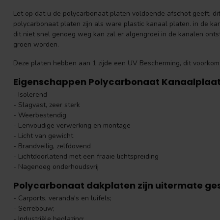
Let op dat u de polycarbonaat platen voldoende afschot geeft, dit
polycarbonaat platen zijn als ware plastic kanaal platen. in de
dit niet snel genoeg weg kan zal er algengroei in de kanalen ont
groen worden.
Deze platen hebben aan 1 zijde een UV Bescherming, dit voorkomt
Eigenschappen Polycarbonaat Kanaalplaat
- Isolerend
- Slagvast, zeer sterk
- Weerbestendig
- Eenvoudige verwerking en montage
- Licht van gewicht
- Brandveilig, zelfdovend
- Lichtdoorlatend met een fraaie lichtspreiding
- Nagenoeg onderhoudsvrij
Polycarbonaat dakplaten zijn uitermate ges
- Carports, veranda's en luifels;
- Serrebouw;
- Industriële beglazing;