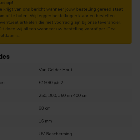
Let op!
Je krijgt van ons bericht wanneer jouw bestelling gereed staat
om af te halen. Wij leggen bestellingen klaar en bestellen
eventueel artikelen die niet voorradig zijn bij onze leverancier.
Dit doen wij alleen wanneer uw bestelling vooraf per iDeal
voldaan is.
ties
Van Gelder Hout
er:
€19,80 p/m2
250, 300, 350 en 400 cm
98 cm
16 mm
UV Bescherming