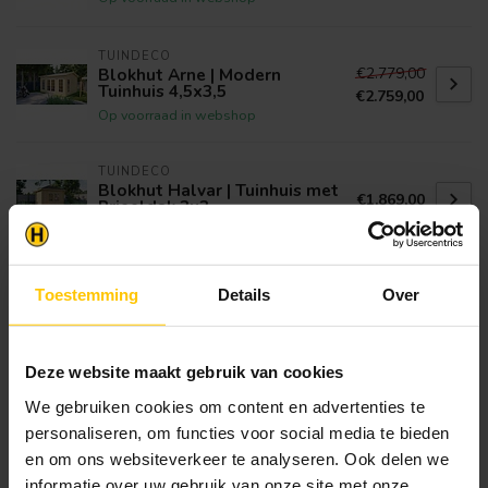
TUINDECO
€2.779,00
Blokhut Arne | Modern
Tuinhuis 4,5x3,5
€2.759,00
Op voorraad in webshop
TUINDECO
Blokhut Halvar | Tuinhuis met
€1.869,00
Prieeldak 3x3
Op voorraad in webshop
TUINDECO
Toestemming
Details
Over
Blokhut Björn | Tuinhuis met
€1.749,00
Luifel
Op voorraad in webshop
Deze website maakt gebruik van cookies
TUINDECO
We gebruiken cookies om content en advertenties te
Blokhut Eigo | Kleine Berging |
€1.099,00
personaliseren, om functies voor social media te bieden
Tuinhuis 2,20x2,20
en om ons websiteverkeer te analyseren. Ook delen we
Op voorraad in webshop
informatie over uw gebruik van onze site met onze