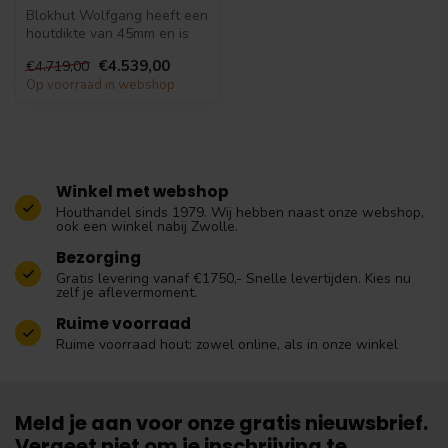
Blokhut Wolfgang heeft een
houtdikte van 45mm en is
gemaakt van onbehandeld
€4.539,00
€4.719,00
vure...
Op voorraad in webshop
Winkel met webshop
Houthandel sinds 1979. Wij hebben naast onze webshop,
ook een winkel nabij Zwolle.
Bezorging
Gratis levering vanaf €1750,- Snelle levertijden. Kies nu
zelf je aflevermoment.
Ruime voorraad
Ruime voorraad hout: zowel online, als in onze winkel
Meld je aan voor onze gratis nieuwsbrief.
Vergeet niet om je inschrijving te