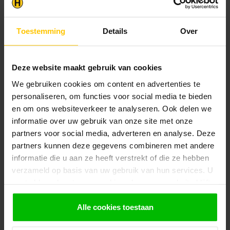
Klantenservice
Toestemming
Details
Over
Heb je een vraag? Stel je vraag via onze chat,
bekijk onze
veelgestelde vragen
of neem
contact op met de
klantenservice
. Wij helpen u
Deze website maakt gebruik van cookies
graag verder met het samenstellen van uw
bestelling.
We gebruiken cookies om content en advertenties te
personaliseren, om functies voor social media te bieden
Afhalen en zeker weten dan uw
producten aanwezig zijn?:
en om ons websiteverkeer te analyseren. Ook delen we
1.
Voeg alle gewenste producten toe in de
informatie over uw gebruik van onze site met onze
winkelwagen.
partners voor social media, adverteren en analyse. Deze
partners kunnen deze gegevens combineren met andere
2.
Ga naar de “Mijn Winkelwagen” pagina.
informatie die u aan ze heeft verstrekt of die ze hebben
3.
Rond de bestelling af waarbij je kiest voor
verzameld op basis van uw gebruik van hun services. U
afhalen in de winkel. Vermeld in het
gaat akkoord met onze cookies als u onze website blijft
opmerkingen veld de gewenste afhaaldatum.
gebruiken.
Alle cookies toestaan
Let op!
Je krijgt van ons bericht wanneer jouw
bestelling gereed staat om af te halen. Wij