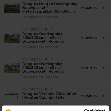
Douglas Houten Overkapping
Bouwpakket /
€1.449,95
Materiaalpakket 350x350cm
Op voorraad in webshop
VAN GELDER HOUT
Douglas Overkapping
400x400 cm / 4x4 m |
€2.099,95
Bouwpakket | Robuust
Op voorraad in webshop
VAN GELDER HOUT
Douglas Overkapping
400x300 cm / 4x3 m |
€1.819,95
Bouwpakket | Robuust
Op voorraad in webshop
VAN GELDER HOUT
Douglas Veranda 700x400 cm
€1.949,95
| Houten Veranda 7x4 m
Op voorraad in webshop