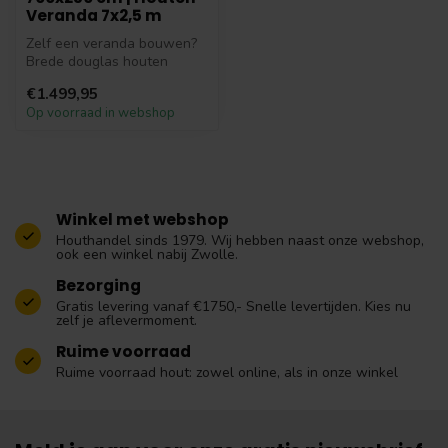
Veranda 7x2,5 m
Zelf een veranda bouwen?
Brede douglas houten
veranda met een afmeting
€1.499,95
van maar ...
Op voorraad in webshop
Winkel met webshop
Houthandel sinds 1979. Wij hebben naast onze webshop,
ook een winkel nabij Zwolle.
Bezorging
Gratis levering vanaf €1750,- Snelle levertijden. Kies nu
zelf je aflevermoment.
Ruime voorraad
Ruime voorraad hout: zowel online, als in onze winkel