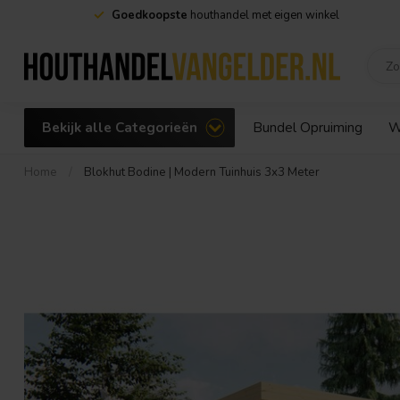
Dé specialist in
Douglas hout
Bekijk alle Categorieën
Bundel Opruiming
W
Home
/
Blokhut Bodine | Modern Tuinhuis 3x3 Meter