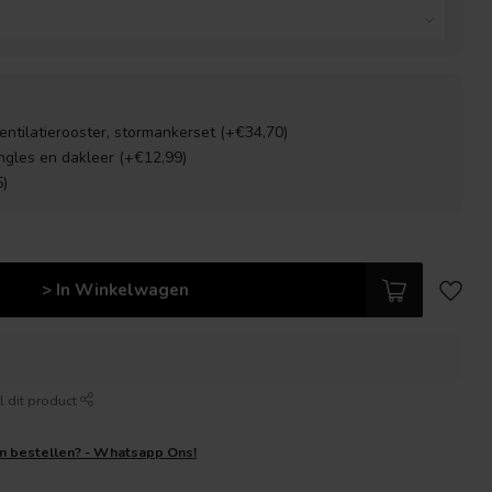
ventilatierooster, stormankerset (+€34,70)
ingles en dakleer (+€12,99)
5)
> In Winkelwagen
l dit product
en bestellen? - Whatsapp Ons!