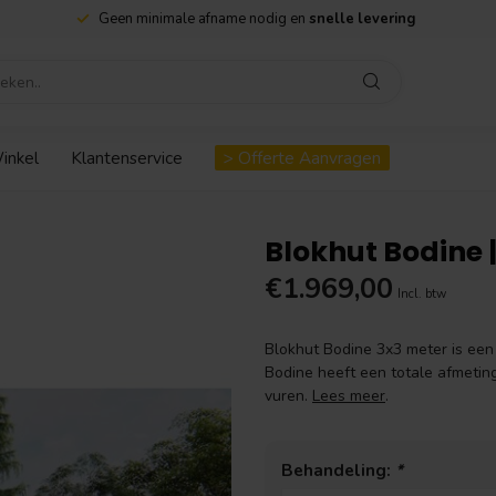
Goedkoopste
houthandel met eigen winkel
inkel
Klantenservice
> Offerte Aanvragen
Blokhut Bodine 
€1.969,00
Incl. btw
Blokhut Bodine 3x3 meter is een
Bodine heeft een totale afmeti
vuren.
Lees meer
.
Behandeling:
*