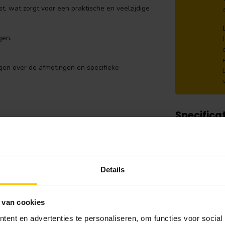
t, wat zorgt voor een praktische en veelzijdige
gen.
gen over de afmetingen en specifieke
Specifica
Merk:
Merk:
Details
Afmeting:
Houtsoort:
 van cookies
ent en advertenties te personaliseren, om functies voor social
Breedte: