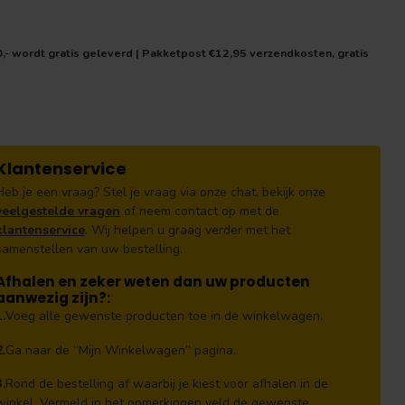
0,- wordt gratis geleverd | Pakketpost €12,95 verzendkosten, gratis
Klantenservice
Heb je een vraag? Stel je vraag via onze chat, bekijk onze
veelgestelde vragen
of neem contact op met de
klantenservice
. Wij helpen u graag verder met het
samenstellen van uw bestelling.
Afhalen en zeker weten dan uw producten
aanwezig zijn?:
1.
Voeg alle gewenste producten toe in de winkelwagen.
2.
Ga naar de “Mijn Winkelwagen” pagina.
3.
Rond de bestelling af waarbij je kiest voor afhalen in de
winkel. Vermeld in het opmerkingen veld de gewenste