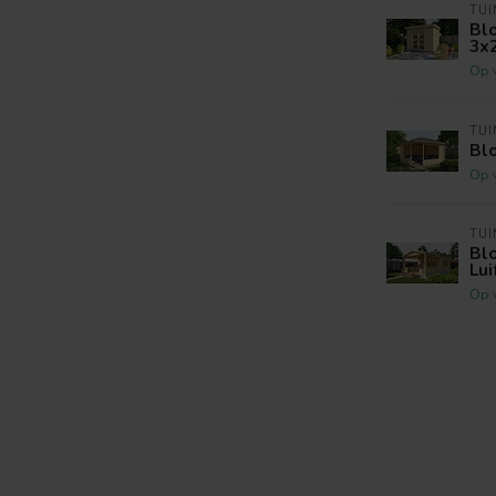
TU
Blo
3x
Op 
TU
Blo
Op 
TU
Blo
Lui
Op 