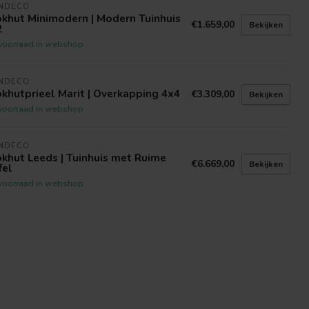
INDECO
khut Minimodern | Modern Tuinhuis
€1.659,00
Bekijken
2
voorraad in webshop
INDECO
khutprieel Marit | Overkapping 4x4
€3.309,00
Bekijken
voorraad in webshop
INDECO
khut Leeds | Tuinhuis met Ruime
€6.669,00
Bekijken
fel
voorraad in webshop