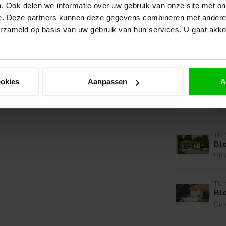
. Ook delen we informatie over uw gebruik van onze site met on
Diepte:
e. Deze partners kunnen deze gegevens combineren met andere i
erzameld op basis van uw gebruik van hun services. U gaat akk
Dikte:
wel links
Gerelate
ookies
Aanpassen
A
TU
Blo
Op 
TU
Bl
Op 
TU
Bl
Op 