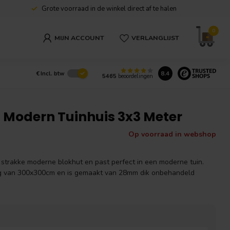
Geen minimale afname nodig en
snelle levering
0
MIJN ACCOUNT
VERLANGLIJST
8.4
€
Incl. btw
5465
beoordelingen
| Modern Tuinhuis 3x3 Meter
Op voorraad in webshop
 strakke moderne blokhut en past perfect in een moderne tuin.
ng van 300x300cm en is gemaakt van 28mm dik onbehandeld