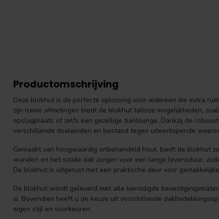
Productomschrijving
Deze blokhut is de perfecte oplossing voor iedereen die extra ruim
zijn ruime afmetingen biedt de blokhut talloze mogelijkheden, zoa
opslagplaats of zelfs een gezellige tuinlounge. Dankzij de robuust
verschillende doeleinden en bestand tegen uiteenlopende weer
Gemaakt van hoogwaardig onbehandeld hout, biedt de blokhut zowe
wanden en het solide dak zorgen voor een lange levensduur, zoda
De blokhut is uitgerust met een praktische deur voor gemakkelijk
De blokhut wordt geleverd met alle benodigde bevestigingsmate
is. Bovendien heeft u de keuze uit verschillende dakbedekkingso
eigen stijl en voorkeuren.