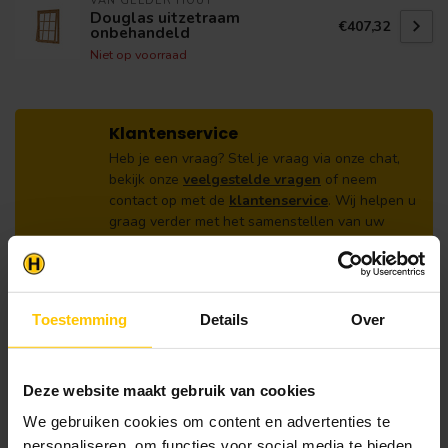
VAN GELDER HOUT
Douglas uitzetraam
€407,32
onbehandeld
Niet op voorraad
Klantenservice
Heb je een vraag? Stel je vraag via onze chat,
bekijk onze
veelgestelde vragen
of neem
contact op met de
klantenservice
. Wij helpen u
graag verder met het samenstellen van uw
bestelling.
Afhalen en zeker weten dan uw
producten aanwezig zijn?:
1.
Voeg alle gewenste producten toe in de
Toestemming
Details
Over
winkelwagen.
2.
Ga naar de “Mijn Winkelwagen” pagina.
Deze website maakt gebruik van cookies
3.
Rond de bestelling af waarbij je kiest voor
We gebruiken cookies om content en advertenties te
afhalen in de winkel. Vermeld in het
personaliseren, om functies voor social media te bieden