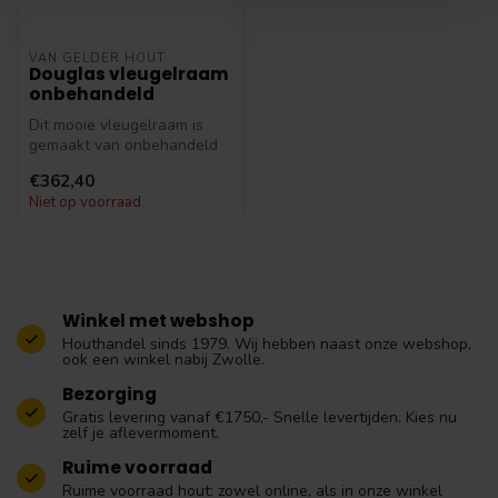
VAN GELDER HOUT
Douglas vleugelraam
onbehandeld
Dit mooie vleugelraam is
gemaakt van onbehandeld
Douglas hout. Met de
€362,40
bijgelever...
Niet op voorraad
Winkel met webshop
Houthandel sinds 1979. Wij hebben naast onze webshop,
ook een winkel nabij Zwolle.
Bezorging
Gratis levering vanaf €1750,- Snelle levertijden. Kies nu
zelf je aflevermoment.
Ruime voorraad
Ruime voorraad hout: zowel online, als in onze winkel