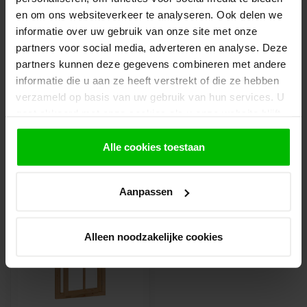
opmerkingen veld de gewenste afhaaldatum.
en om ons websiteverkeer te analyseren. Ook delen we
Let op!
informatie over uw gebruik van onze site met onze
Je krijgt van ons bericht wanneer jouw
partners voor social media, adverteren en analyse. Deze
bestelling gereed staat om af te halen. Wij
partners kunnen deze gegevens combineren met andere
leggen bestellingen klaar en bestellen
informatie die u aan ze heeft verstrekt of die ze hebben
eventueel artikelen die niet voorradig zijn bij
verzameld op basis van uw gebruik van hun services. U
onze leverancier. Dit doen wij alleen wanneer
gaat akkoord met onze cookies als u onze website blijft
uw bestelling vooraf per iDeal voldaan is.
gebruiken.
Alle cookies toestaan
Recent bekeken
Aanpassen
AANBIEDING OP=OP
Alleen noodzakelijke cookies