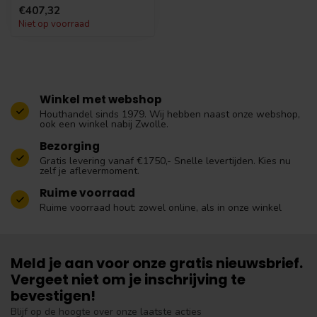
tuinhuis met dit mooie
€407,32
uitzetraam...
Niet op voorraad
Winkel met webshop
Houthandel sinds 1979. Wij hebben naast onze webshop,
ook een winkel nabij Zwolle.
Bezorging
Gratis levering vanaf €1750,- Snelle levertijden. Kies nu
zelf je aflevermoment.
Ruime voorraad
Ruime voorraad hout: zowel online, als in onze winkel
Meld je aan voor onze gratis nieuwsbrief.
Vergeet niet om je inschrijving te
bevestigen!
Blijf op de hoogte over onze laatste acties