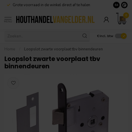
Grote voorraad in de winkel direct af te halen
8.4
0
MENU
€
Incl. btw
Home
/
Loopslot zwarte voorplaat tbv binnendeuren
Loopslot zwarte voorplaat tbv
binnendeuren