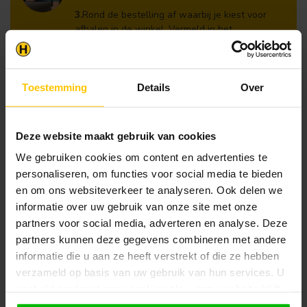
3.
Rond de bestelling af waarbij je kiest voor
afhalen in de winkel. Vermeld in het
opmerkingen veld de gewenste afhaaldatum.
Let op!
Je krijgt van ons bericht wanneer jouw
Toestemming
Details
Over
bestelling gereed staat om af te halen. Wij
leggen bestellingen klaar en bestellen
eventueel artikelen die niet voorradig zijn bij
Deze website maakt gebruik van cookies
onze leverancier. Dit doen wij alleen wanneer
uw bestelling vooraf per iDeal voldaan is.
We gebruiken cookies om content en advertenties te
personaliseren, om functies voor social media te bieden
en om ons websiteverkeer te analyseren. Ook delen we
informatie over uw gebruik van onze site met onze
Recent bekeken
partners voor social media, adverteren en analyse. Deze
partners kunnen deze gegevens combineren met andere
informatie die u aan ze heeft verstrekt of die ze hebben
verzameld op basis van uw gebruik van hun services. U
gaat akkoord met onze cookies als u onze website blijft
gebruiken.