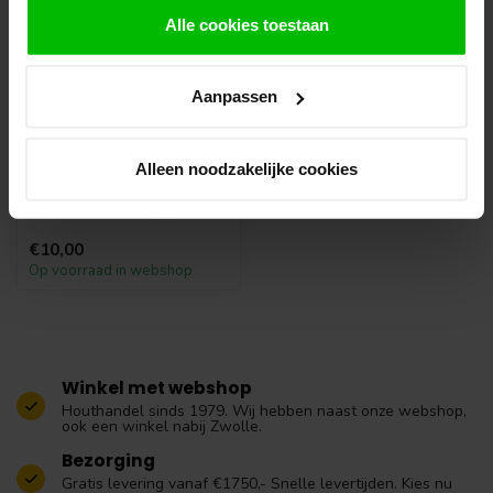
Alle cookies toestaan
Aanpassen
Loopslot zwarte
voorplaat tbv
binnendeuren
Alleen noodzakelijke cookies
Loopslot zwarte voorplaat
tbv binnendeuren
€10,00
Op voorraad in webshop
Winkel met webshop
Houthandel sinds 1979. Wij hebben naast onze webshop,
ook een winkel nabij Zwolle.
Bezorging
Gratis levering vanaf €1750,- Snelle levertijden. Kies nu