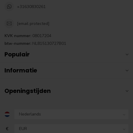
+31630830261
[email protected]
KVK nummer:
08017204
btw-nummer:
NL815130727B01
Populair
Informatie
Openingstijden
€