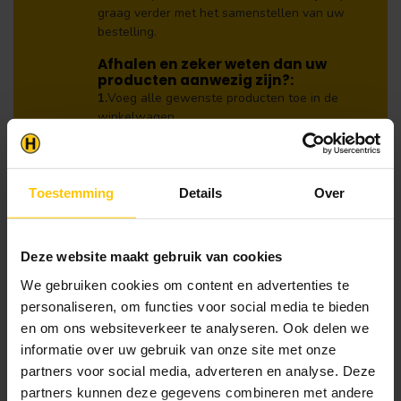
graag verder met het samenstellen van uw
bestelling.
Afhalen en zeker weten dan uw
producten aanwezig zijn?:
1.
Voeg alle gewenste producten toe in de
winkelwagen.
2.
Ga naar de “Mijn Winkelwagen” pagina.
3.
Rond de bestelling af waarbij je kiest voor
Toestemming
Details
Over
afhalen in de winkel. Vermeld in het
opmerkingen veld de gewenste afhaaldatum.
Let op!
Deze website maakt gebruik van cookies
Je krijgt van ons bericht wanneer jouw
We gebruiken cookies om content en advertenties te
bestelling gereed staat om af te halen. Wij
personaliseren, om functies voor social media te bieden
leggen bestellingen klaar en bestellen
en om ons websiteverkeer te analyseren. Ook delen we
eventueel artikelen die niet voorradig zijn bij
onze leverancier. Dit doen wij alleen wanneer
informatie over uw gebruik van onze site met onze
uw bestelling vooraf per iDeal voldaan is.
partners voor social media, adverteren en analyse. Deze
partners kunnen deze gegevens combineren met andere