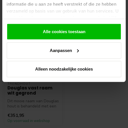
informatie die u aan ze heeft verstrekt of die ze hebben
verzameld op basis van uw gebruik van hun services. U
Recent bekeken
gaat akkoord met onze cookies als u onze website blijft
gebruiken.
Alle cookies toestaan
Aanpassen
Alleen noodzakelijke cookies
TRENDHOUT
Douglas vast raam
wit gegrond
Dit mooie raam van Douglas
hout is behandeld met een
speciale witte grondverf, h...
€351,95
Op voorraad in webshop