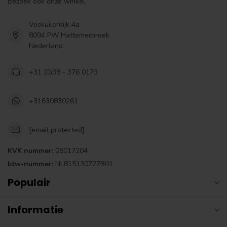
Bezoek ook onze winkel.
Voskuilerdijk 4a
8094 PW Hattemerbroek
Nederland
+31 (0)38 - 376 0173
+31630830261
[email protected]
KVK nummer:
08017204
btw-nummer:
NL815130727B01
Populair
Informatie