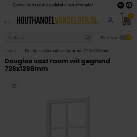
Grote voorraad in de winkel direct af te halen
8.4
0
MENU
€
Incl. btw
Home
/
Douglas vast raam wit gegrond 726x1268mm
Douglas vast raam wit gegrond
726x1268mm