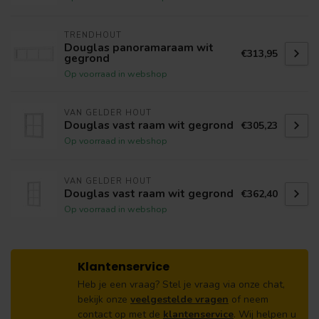
TRENDHOUT
Douglas panoramaraam wit
€313,95
gegrond
Op voorraad in webshop
VAN GELDER HOUT
Douglas vast raam wit gegrond
€305,23
Op voorraad in webshop
VAN GELDER HOUT
Douglas vast raam wit gegrond
€362,40
Op voorraad in webshop
Klantenservice
Heb je een vraag? Stel je vraag via onze chat,
bekijk onze
veelgestelde vragen
of neem
contact op met de
klantenservice
. Wij helpen u