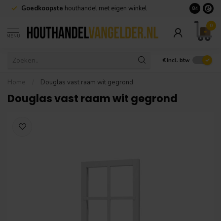
Goedkoopste
houthandel met eigen winkel
Geen minim
8.4
0
MENU
€
Incl. btw
Home
/
Douglas vast raam wit gegrond
Douglas vast raam wit gegrond