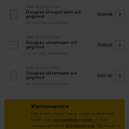
VAN GELDER HOUT
Douglas vleugelraam wit
€586,98
gegrond
Op voorraad in webshop
VAN GELDER HOUT
Douglas uitzetraam wit
€560,43
gegrond
Op voorraad in webshop
VAN GELDER HOUT
Douglas uitzetraam wit
€607,40
gegrond
Op voorraad in webshop
Klantenservice
Heb je een vraag? Stel je vraag via onze chat,
bekijk onze
veelgestelde vragen
of neem
contact op met de
klantenservice
. Wij helpen u