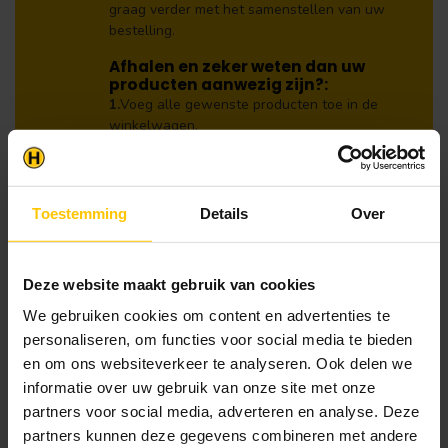
graag verder met het samenstellen van uw
bestelling.
Afhalen en zeker weten dan uw
producten aanwezig zijn?:
1.
Voeg alle gewenste producten toe in de
winkelwagen.
2.
Ga naar de “Mijn Winkelwagen” pagina.
3.
Rond de bestelling af waarbij je kiest voor
Toestemming
Details
Over
afhalen in de winkel. Vermeld in het
opmerkingen veld de gewenste afhaaldatum.
Let op!
Deze website maakt gebruik van cookies
Je krijgt van ons bericht wanneer jouw
We gebruiken cookies om content en advertenties te
bestelling gereed staat om af te halen. Wij
personaliseren, om functies voor social media te bieden
leggen bestellingen klaar en bestellen
en om ons websiteverkeer te analyseren. Ook delen we
eventueel artikelen die niet voorradig zijn bij
onze leverancier. Dit doen wij alleen wanneer
informatie over uw gebruik van onze site met onze
uw bestelling vooraf per iDeal voldaan is.
partners voor social media, adverteren en analyse. Deze
partners kunnen deze gegevens combineren met andere