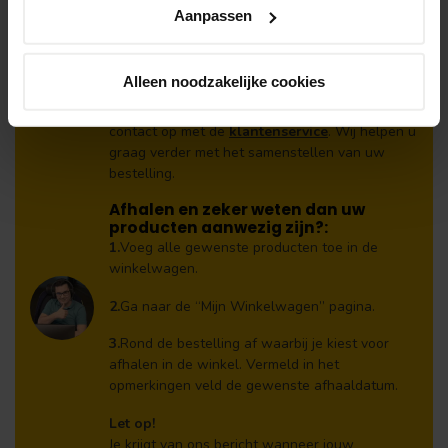
Aanpassen
Klantenservice
Alleen noodzakelijke cookies
Heb je een vraag? Stel je vraag via onze chat,
bekijk onze
veelgestelde vragen
of neem
contact op met de
klantenservice
. Wij helpen u
graag verder met het samenstellen van uw
bestelling.
Afhalen en zeker weten dan uw
producten aanwezig zijn?:
1.
Voeg alle gewenste producten toe in de
winkelwagen.
2.
Ga naar de “Mijn Winkelwagen” pagina.
3.
Rond de bestelling af waarbij je kiest voor
afhalen in de winkel. Vermeld in het
opmerkingen veld de gewenste afhaaldatum.
Let op!
Je krijgt van ons bericht wanneer jouw