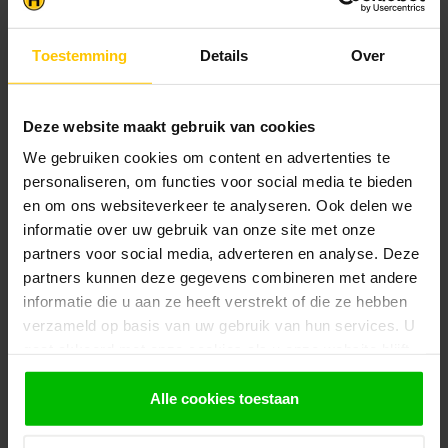
Versterkt hoekanker met ril
€1,50
verzinkt
Op voorraad in webshop
Toestemming
Details
Over
Houtdraadbout M10
€0,65
Op voorraad in webshop
Deze website maakt gebruik van cookies
We gebruiken cookies om content en advertenties te
personaliseren, om functies voor social media te bieden
TUINDECO
Schermsteun 30x30mm per stuk
en om ons websiteverkeer te analyseren. Ook delen we
€0,45
Op voorraad in webshop
informatie over uw gebruik van onze site met onze
partners voor social media, adverteren en analyse. Deze
partners kunnen deze gegevens combineren met andere
Beschermkap M8
informatie die u aan ze heeft verstrekt of die ze hebben
€0,15
Op voorraad in webshop
verzameld op basis van uw gebruik van hun services. U
gaat akkoord met onze cookies als u onze website blijft
gebruiken.
PGB-EUROPE
Draadpaneelklem verzinkt,
Alle cookies toestaan
€0,35
zonder schroeven, voor draad 4,0
Op voorraad in webshop