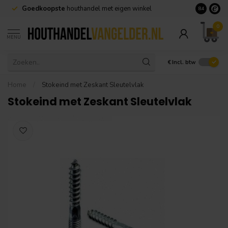
Goedkoopste
houthandel met eigen winkel
Geen minim
8.4
0
MENU
€
Incl. btw
Home
/
Stokeind met Zeskant Sleutelvlak
Stokeind met Zeskant Sleutelvlak