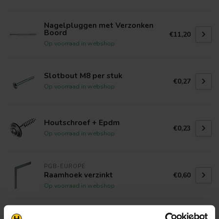
Nagelpluggen met Verzonken
Boord
€11,20
Op voorraad in webshop
Slotbout M8 per stuk
€0,27
Op voorraad in webshop
Houtschroef + Epdm
€0,23
Op voorraad in webshop
PGB-EUROPE
Raamhoek verzinkt
€0,60
Op voorraad in webshop
PGB-EUROPE