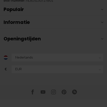
btw-nummer:
NL815130727B01
Populair
Informatie
Openingstijden
€