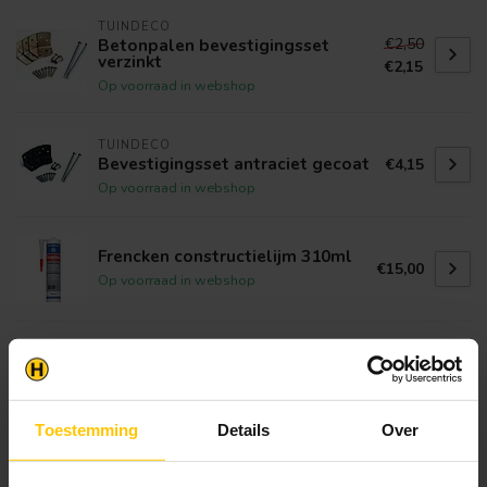
TUINDECO
€2,50
Betonpalen bevestigingsset
verzinkt
€2,15
Op voorraad in webshop
TUINDECO
Bevestigingsset antraciet gecoat
€4,15
Op voorraad in webshop
Frencken constructielijm 310ml
€15,00
Op voorraad in webshop
PGB-EUROPE
Balkdrager lange lip
€4,00
Op voorraad in webshop
Toestemming
Details
Over
TUINDECO
Schermsteun 30x30mm per stuk
€0,45