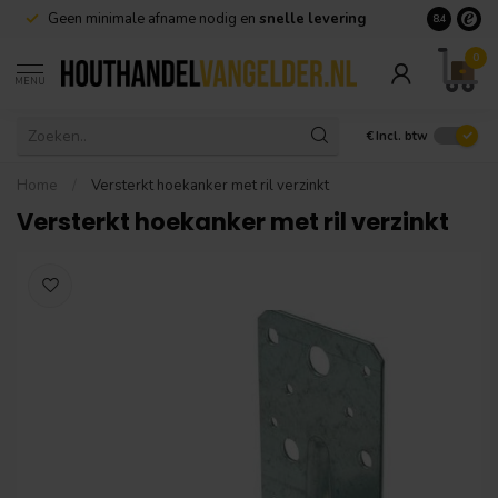
Geen minimale afname nodig en
snelle levering
Grote voorr
8.4
0
MENU
€
Incl. btw
Home
/
Versterkt hoekanker met ril verzinkt
Versterkt hoekanker met ril verzinkt