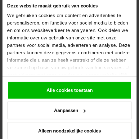
Op voorraad in webshop
Deze website maakt gebruik van cookies
We gebruiken cookies om content en advertenties te
personaliseren, om functies voor social media te bieden
Golfplaat bouten 6,5x130mm
€29,95
en om ons websiteverkeer te analyseren. Ook delen we
Op voorraad in webshop
informatie over uw gebruik van onze site met onze
partners voor social media, adverteren en analyse. Deze
partners kunnen deze gegevens combineren met andere
Slotbouten M8 per doos
€22,95
informatie die u aan ze heeft verstrekt of die ze hebben
Op voorraad in webshop
verzameld op basis van uw gebruik van hun services. U
gaat akkoord met onze cookies als u onze website blijft
gebruiken.
Klantenservice
Alle cookies toestaan
Heb je een vraag? Stel je vraag via onze chat,
bekijk onze
veelgestelde vragen
of neem
contact op met de
klantenservice
. Wij helpen u
Aanpassen
graag verder met het samenstellen van uw
bestelling.
Alleen noodzakelijke cookies
Afhalen en zeker weten dan uw