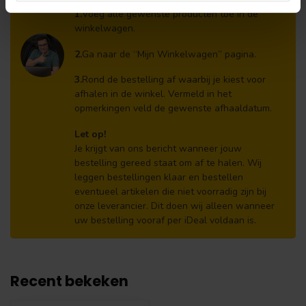
producten aanwezig zijn?:
1.
Voeg alle gewenste producten toe in de
winkelwagen.
2.
Ga naar de “Mijn Winkelwagen” pagina.
3.
Rond de bestelling af waarbij je kiest voor
afhalen in de winkel. Vermeld in het
opmerkingen veld de gewenste afhaaldatum.
Let op!
Je krijgt van ons bericht wanneer jouw
bestelling gereed staat om af te halen. Wij
leggen bestellingen klaar en bestellen
eventueel artikelen die niet voorradig zijn bij
onze leverancier. Dit doen wij alleen wanneer
uw bestelling vooraf per iDeal voldaan is.
Recent bekeken