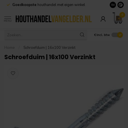
Goedkoopste
houthandel met eigen winkel
Geen minim
8.4
0
MENU
€
Incl. btw
Home
/
Schroefduim | 16x100 Verzinkt
Schroefduim | 16x100 Verzinkt