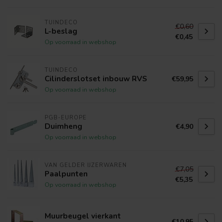
TUINDECO
€0,60
L-beslag
€0,45
Op voorraad in webshop
TUINDECO
Cilinderslotset inbouw RVS
€59,95
Op voorraad in webshop
PGB-EUROPE
Duimheng
€4,90
Op voorraad in webshop
VAN GELDER IJZERWAREN
€7,05
Paalpunten
€5,35
Op voorraad in webshop
Muurbeugel vierkant
€10,95