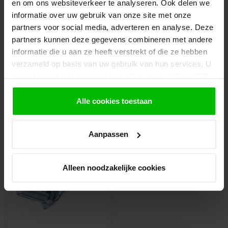
en om ons websiteverkeer te analyseren. Ook delen we
Let op!
informatie over uw gebruik van onze site met onze
Je krijgt van ons bericht wanneer jouw
partners voor social media, adverteren en analyse. Deze
bestelling gereed staat om af te halen. Wij
leggen bestellingen klaar en bestellen
partners kunnen deze gegevens combineren met andere
eventueel artikelen die niet voorradig zijn bij
informatie die u aan ze heeft verstrekt of die ze hebben
onze leverancier. Dit doen wij alleen wanneer
verzameld op basis van uw gebruik van hun services. U
uw bestelling vooraf per iDeal voldaan is.
gaat akkoord met onze cookies als u onze website blijft
gebruiken.
Alle cookies toestaan
Recent bekeken
Aanpassen
Alleen noodzakelijke cookies