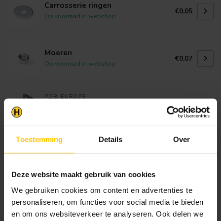
Carrosserie ringen
€0,05
Op voorraad in webshop
Moeren
€0,07
Op voorraad in webshop
PGB-EUROPE
Verstelbaar hoekanker verzinkt
€0,70
Op voorraad in webshop
Toestemming
Details
Over
Verstelbare Plaatduim
€11,95
Op voorraad in webshop
Deze website maakt gebruik van cookies
We gebruiken cookies om content en advertenties te
BISON
Griffon Polymax
€12,95
personaliseren, om functies voor social media te bieden
Op voorraad in webshop
en om ons websiteverkeer te analyseren. Ook delen we