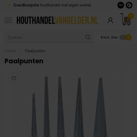
te
houthandel met eigen winkel
Geen minimale afname nodig 
8.4
0
MENU
€
Incl. btw
Home
/
Paalpunten
Paalpunten