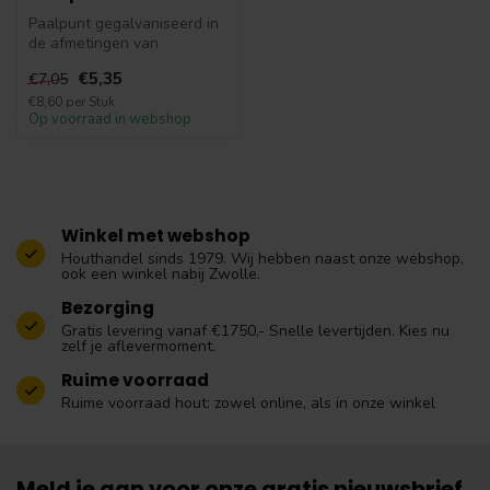
Paalpunt gegalvaniseerd in
de afmetingen van
7.1x7.1cm, 9.1x9.1cm,
€5,35
€7,05
10.1x10.1cm, ...
€8,60 per Stuk
Op voorraad in webshop
Winkel met webshop
Houthandel sinds 1979. Wij hebben naast onze webshop,
ook een winkel nabij Zwolle.
Bezorging
Gratis levering vanaf €1750,- Snelle levertijden. Kies nu
zelf je aflevermoment.
Ruime voorraad
Ruime voorraad hout: zowel online, als in onze winkel
Meld je aan voor onze gratis nieuwsbrief.