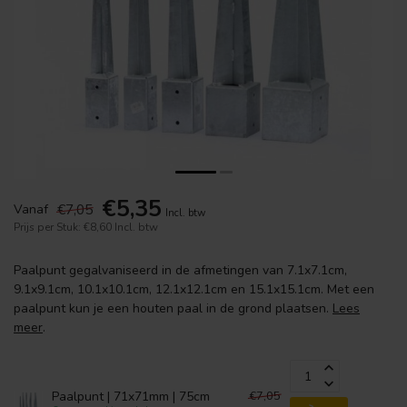
€5,35
€7,05
Vanaf
Incl. btw
Prijs per Stuk: €8,60
Incl. btw
Paalpunt gegalvaniseerd in de afmetingen van 7.1x7.1cm,
9.1x9.1cm, 10.1x10.1cm, 12.1x12.1cm en 15.1x15.1cm. Met een
paalpunt kun je een houten paal in de grond plaatsen.
Lees
meer
.
€7,05
Paalpunt | 71x71mm | 75cm