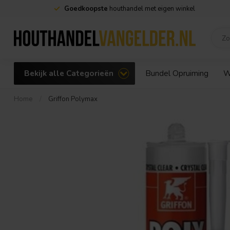
Goedkoopste
houthandel met eigen winkel
Bekijk alle Categorieën
Bundel Opruiming
W
Home
/
Griffon Polymax