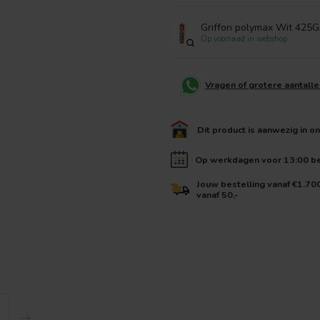
Griffon polymax Wit 425G
Op voorraad in webshop
Vragen of grotere aantall
Dit product is aanwezig in o
Op werkdagen voor 13:00 bes
Jouw bestelling vanaf €1.70
vanaf 50,-