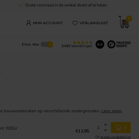
Grote voorraad in de winkel direct af te halen
0
MIJN ACCOUNT
VERLANGLIJST
8.4
€
Incl. btw
5465
beoordelingen
x
ele bouwmaterialen op verschillende ondergronden.
Lees meer
.
+
ant 300Gr
€12,95
Of
plaats op bestellijst