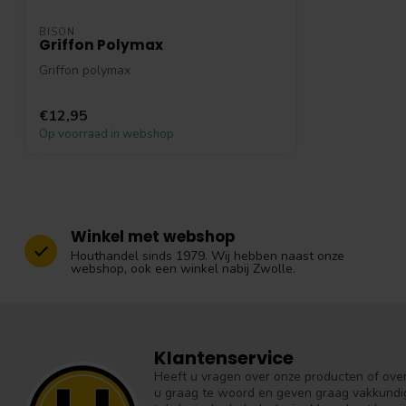
BISON
Griffon Polymax
Griffon polymax
Voor het lijmen/monteren van vele
€12,95
bouwmaterialen op verschil...
Op voorraad in webshop
Winkel met webshop
Houthandel sinds 1979. Wij hebben naast onze
webshop, ook een winkel nabij Zwolle.
Klantenservice
Heeft u vragen over onze producten of over 
u graag te woord en geven graag vakkundig