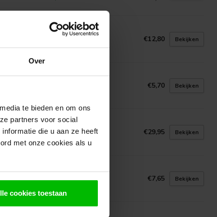
utdraadbouten
€12,80
Bekijken
voorraad in webshop
Over
eren
€5,70
Bekijken
voorraad in webshop
 media te bieden en om ons
ze partners voor social
lfplaat bouten 6,5x130mm
nformatie die u aan ze heeft
€29,95
Bekijken
voorraad in webshop
oord met onze cookies als u
rgmoeren
€7,65
Bekijken
voorraad in webshop
lle cookies toestaan
INDECO