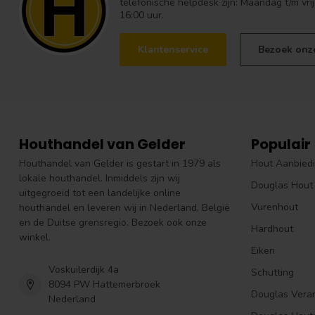
telefonische helpdesk zijn: Maandag t/m vrij
16:00 uur.
Klantenservice
Bezoek onz
Houthandel van Gelder
Populair
Houthandel van Gelder is gestart in 1979 als
Hout Aanbied
lokale houthandel. Inmiddels zijn wij
Douglas Hout
uitgegroeid tot een landelijke online
Vurenhout
houthandel en leveren wij in Nederland, België
en de Duitse grensregio. Bezoek ook onze
Hardhout
winkel.
Eiken
Voskuilerdijk 4a
Schutting
8094 PW Hattemerbroek
Douglas Vera
Nederland