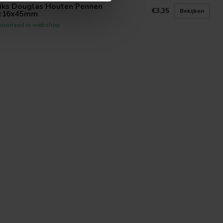
riks Douglas Houten Pennen
€3,35
Bekijken
x16x45mm
voorraad in webshop