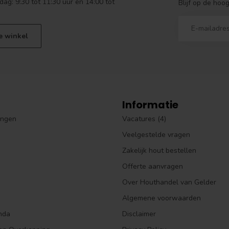
dag: 9:30 tot 11:30 uur en 14:00 tot
Blijf op de hoo
e winkel
Informatie
ingen
Vacatures (4)
Veelgestelde vragen
Zakelijk hout bestellen
Offerte aanvragen
Over Houthandel van Gelder
Algemene voorwaarden
nda
Disclaimer