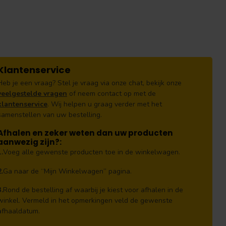
Klantenservice
Heb je een vraag? Stel je vraag via onze chat, bekijk onze
veelgestelde vragen
of neem contact op met de
klantenservice
. Wij helpen u graag verder met het
samenstellen van uw bestelling.
Afhalen en zeker weten dan uw producten
aanwezig zijn?:
1.
Voeg alle gewenste producten toe in de winkelwagen.
2.
Ga naar de “Mijn Winkelwagen” pagina.
3.
Rond de bestelling af waarbij je kiest voor afhalen in de
winkel. Vermeld in het opmerkingen veld de gewenste
afhaaldatum.