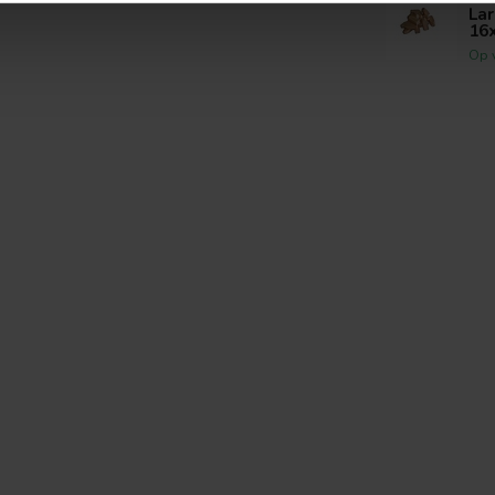
La
16
Op 