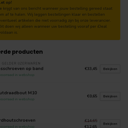
Let op!
Je krijgt van ons bericht wanneer jouw bestelling gereed staat
om af te halen. Wij leggen bestellingen klaar en bestellen
eventueel artikelen die niet voorradig zijn bij onze leverancier.
Dit doen wij alleen wanneer uw bestelling vooraf per iDeal
voldaan is.
erde producten
 GELDER IJZERWAREN
psschroeven op band
€33,45
Bekijken
voorraad in webshop
utdraadbout M10
€0,65
Bekijken
voorraad in webshop
rdhoutschroeven
€14,65
Bekijken
€12,65
voorraad in webshop