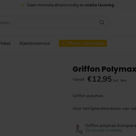
Geen minimale afname nodig en
snelle levering
inkel
Klantenservice
> Offerte Aanvragen
Griffon Polyma
€12,95
Vanaf
Incl. btw
Griffon polymax
Voor het lijmen/monteren van v
Griffon polymax transpar
Op voorraad in webshop